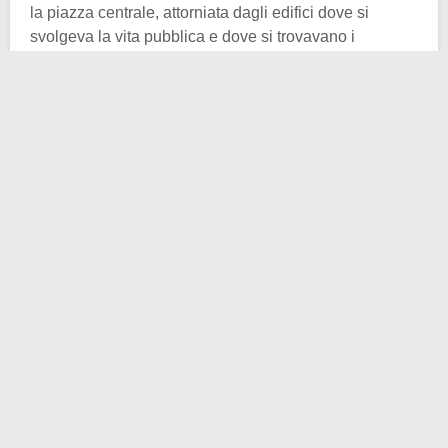
la piazza centrale, attorniata dagli edifici dove si
svolgeva la vita pubblica e dove si trovavano i
principali luoghi del potere dell’antica Roma. Era
luogo di mercato, di politica e religione. Insomma, il
posto dove la vita pubblica respirava.
Gli archeologi e gli studiosi parlano di Foro più antico
riscoperto nell’entroterra spagnolo, e ciò getta ancora
più mistero e fascino sulla questione della sconosciuta
città sulle
rive dell’Ebro
. In questa zona si trovava
infatti un accampamento romano di seconda linea che,
dopo la sconfitta dei Celtiberi a Numancia, si sarebbe
trasformato in una splendida città:
Castra Aelia
. Il ruolo
era sicuramente quello importantissimo di
ridistribuzione dei beni che arrivavano tramite il fiume.