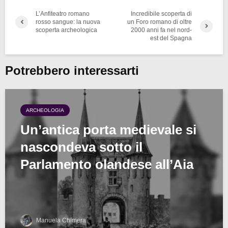
L’Anfiteatro romano
Incredibile scoperta di
rosso sangue: la nuova
un Foro romano di oltre
scoperta archeologica
2000 anni fa nel nord-
est del Spagna
Potrebbero interessarti
ARCHEOLOGIA
Un’antica porta medievale si
nascondeva sotto il
Parlamento olandese all’Aia
Manuela Chimera