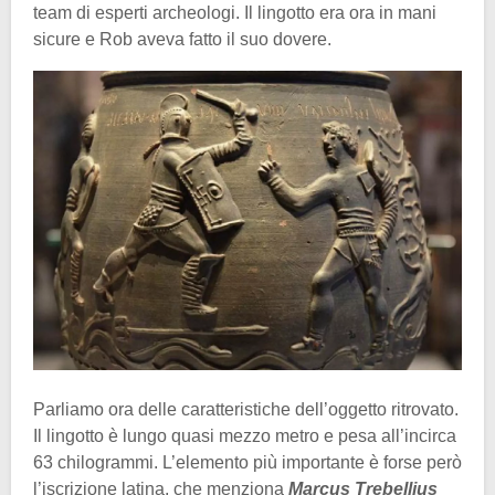
team di esperti archeologi. Il lingotto era ora in mani
sicure e Rob aveva fatto il suo dovere.
Parliamo ora delle caratteristiche dell’oggetto ritrovato.
Il lingotto è lungo quasi mezzo metro e pesa all’incirca
63 chilogrammi. L’elemento più importante è forse però
l’iscrizione latina, che menziona
Marcus Trebellius