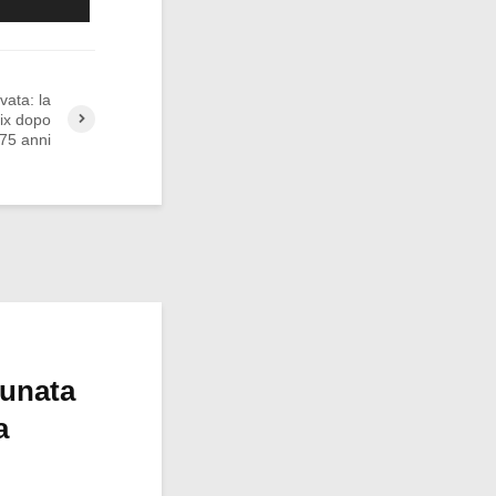
vata: la
ix dopo
75 anni
tunata
a