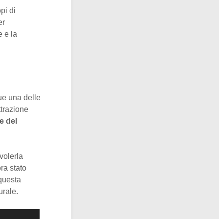
pi di
er
e e la
ue una delle
ttrazione
e del
 volerla
ra stato
questa
urale.