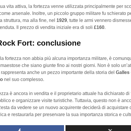
ua vita attiva, la fortezza venne utilizzata principalmente per sco
e come arsenale. Inoltre, un piccolo gruppo militare fu schierato p
a struttura, ma alla fine, nel
1929
, tutte le armi vennero dismess
enduta. Il prezzo di vendita iniziale era di soli
£160
.
Rock Fort: conclusione
la fortezza non abbia più alcuna importanza militare, è comunq
ù maestose che siano giunte fino ai nostri giorni. Non è solo un’a
a rappresenta anche un pezzo importante della storia del
Galles 
to
nel suo complesso.
ezza è ancora in vendita e il proprietario attuale ha dichiarato di
bblico e organizzare visite turistiche. Tuttavia, questo non è anco
 Resta da vedere se un nuovo acquirente deciderà di acquistare 
orica e restaurarla per preservare la sua importanza storica e cult