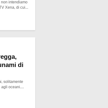
o, non intendiamo
 TV Xena, di cui...
regga,
unami di
, solitamente
agli oceani....