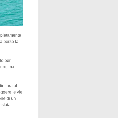
ompletamente
a perso la
to per
euro, ma
rittura al
eggere le vie
one di un
 stata