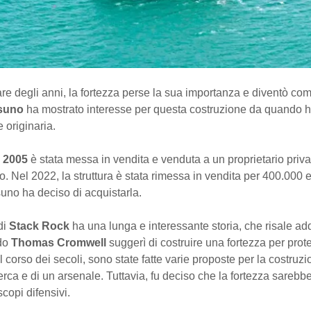
re degli anni, la fortezza perse la sua importanza e diventò c
suno
ha mostrato interesse per questa costruzione da quando h
 originaria.
l
2005
è stata messa in vendita e venduta a un proprietario priva
. Nel 2022, la struttura è stata rimessa in vendita per 400.000 
uno ha deciso di acquistarla.
di
Stack Rock
ha una lunga e interessante storia, che risale addi
do
Thomas Cromwell
suggerì di costruire una fortezza per prot
 corso dei secoli, sono state fatte varie proposte per la costruzi
cerca e di un arsenale. Tuttavia, fu deciso che la fortezza sarebbe
scopi difensivi.