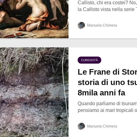
Callisto, chi era costei? N
la Callisto vista nella serie
Manuela Chimera
CURIOSITÀ
Le Frane di Sto
storia di uno ts
8mila anni fa
Quando parliamo di tsunami
pensiamo ai mari tropicali o 
Manuela Chimera