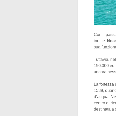
Con il passa
inutile.
Nes
sua funzione
Tuttavia, ne
150.000 euro
ancora ness
La fortezza 
1539, quan
d’acqua. Nel
centro di ri
destinata a 