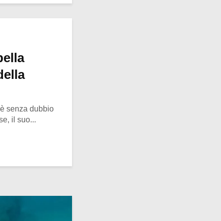
bella
della
 è senza dubbio
, il suo...