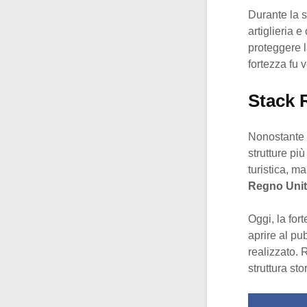
Durante la s
artiglieria 
proteggere l
fortezza fu v
Stack 
Nonostante 
strutture pi
turistica, m
Regno Uni
Oggi, la fort
aprire al pu
realizzato.
struttura st