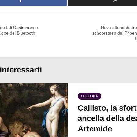
do I di Danimarca e
Nave affondata tro
zione del Bluetooth
schoorsteen del Phoen
1
interessarti
CURIOSITÀ
Callisto, la sfor
ancella della de
Artemide