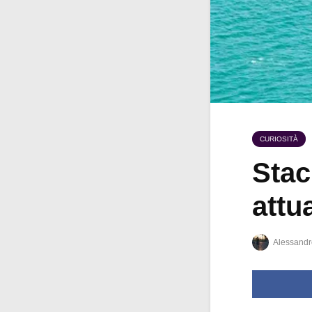
CURIOSITÀ
Stac
attu
Alessandr