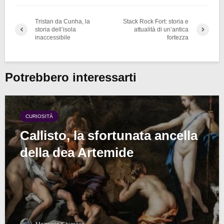
Tristan da Cunha, la
Stack Rock Fort: storia e
storia dell’isola
attualità di un’antica
inaccessibile
fortezza
Potrebbero interessarti
CURIOSITÀ
Callisto, la sfortunata ancella
della dea Artemide