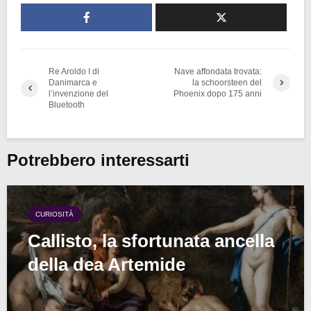
Re Aroldo I di
Nave affondata trovata:
Danimarca e
la schoorsteen del
l’invenzione del
Phoenix dopo 175 anni
Bluetooth
Potrebbero interessarti
CURIOSITÀ
Callisto, la sfortunata ancella
della dea Artemide