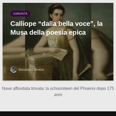
CURIOSITÀ
Calliope “dalla bella voce”, la
Musa della poesia epica
Manuela Chimera
Nave affondata trovata: la schoorsteen del Phoenix dopo 175
anni