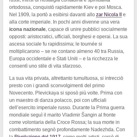
ortodossa, conquistò rapidamente Kiev e poi Mosca.
Nel 1909, la portò a esibirsi davanti allo
zar Nicola II
e
alla corte imperiale. In pochi anni divenne una vera
icona nazionale
, capace di unire pubblici socialmente
opposti: aristocratici, ufficiali, borghesi e operai. La sua
ascesa sociale fu rapidissima; le tournée si
moltiplicarono – se ne contano almeno 40 tra Russia,
Europa occidentale e Stati Uniti – e la ricchezza le
consentì uno stile di vita sfarzoso.
La sua vita privata, altrettanto tumultuosa, si intrecciò
presto con i grandi sconvolgimenti del primo
Novecento. Plevickaya si sposò più volte. Prima con
un maestro di danza polacco, poi con ufficiali
dell’esercito imperiale russo. Durante la Prima guerra
mondiale seguì il marito Vladimir Šangin al fronte
come volontaria della Croce Rossa; la sua morte in
combattimento segnò profondamente Nadezhda. Con
la
Rivoluzione del 1917
, come molti artisti, cercò di