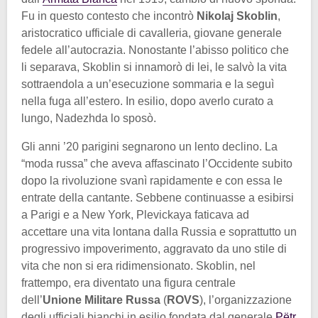
Fu in questo contesto che incontrò
Nikolaj Skoblin
,
aristocratico ufficiale di cavalleria, giovane generale
fedele all’autocrazia. Nonostante l’abisso politico che
li separava, Skoblin si innamorò di lei, le salvò la vita
sottraendola a un’esecuzione sommaria e la seguì
nella fuga all’estero. In esilio, dopo averlo curato a
lungo, Nadezhda lo sposò.
Gli anni ’20 parigini segnarono un lento declino. La
“moda russa” che aveva affascinato l’Occidente subito
dopo la rivoluzione svanì rapidamente e con essa le
entrate della cantante. Sebbene continuasse a esibirsi
a Parigi e a New York, Plevickaya faticava ad
accettare una vita lontana dalla Russia e soprattutto un
progressivo impoverimento, aggravato da uno stile di
vita che non si era ridimensionato. Skoblin, nel
frattempo, era diventato una figura centrale
dell’
Unione Militare Russa
(
ROVS
), l’organizzazione
degli ufficiali bianchi in esilio fondata dal generale
Pëtr