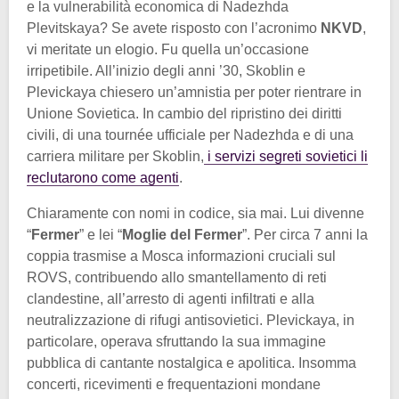
e la vulnerabilità economica di Nadezhda
Plevitskaya? Se avete risposto con l’acronimo
NKVD
,
vi meritate un elogio. Fu quella un’occasione
irripetibile. All’inizio degli anni ’30, Skoblin e
Plevickaya chiesero un’amnistia per poter rientrare in
Unione Sovietica. In cambio del ripristino dei diritti
civili, di una tournée ufficiale per Nadezhda e di una
carriera militare per Skoblin,
i servizi segreti sovietici li
reclutarono come agenti
.
Chiaramente con nomi in codice, sia mai. Lui divenne
“
Fermer
” e lei “
Moglie del Fermer
”. Per circa 7 anni la
coppia trasmise a Mosca informazioni cruciali sul
ROVS, contribuendo allo smantellamento di reti
clandestine, all’arresto di agenti infiltrati e alla
neutralizzazione di rifugi antisovietici. Plevickaya, in
particolare, operava sfruttando la sua immagine
pubblica di cantante nostalgica e apolitica. Insomma
concerti, ricevimenti e frequentazioni mondane