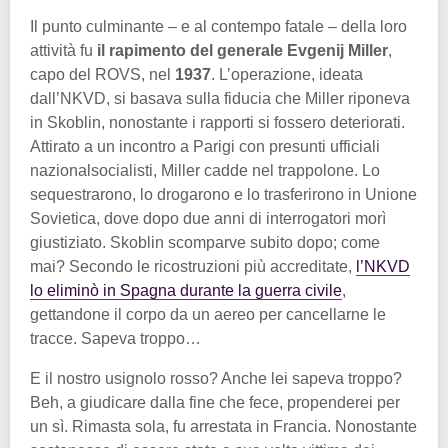
Il punto culminante – e al contempo fatale – della loro
attività fu
il rapimento del generale Evgenij Miller
,
capo del ROVS, nel
1937
. L’operazione, ideata
dall’NKVD, si basava sulla fiducia che Miller riponeva
in Skoblin, nonostante i rapporti si fossero deteriorati.
Attirato a un incontro a Parigi con presunti ufficiali
nazionalsocialisti, Miller cadde nel trappolone. Lo
sequestrarono, lo drogarono e lo trasferirono in Unione
Sovietica, dove dopo due anni di interrogatori morì
giustiziato. Skoblin scomparve subito dopo; come
mai? Secondo le ricostruzioni più accreditate,
l’NKVD
lo eliminò in Spagna durante la guerra civile
,
gettandone il corpo da un aereo per cancellarne le
tracce. Sapeva troppo…
E il nostro usignolo rosso? Anche lei sapeva troppo?
Beh, a giudicare dalla fine che fece, propenderei per
un sì. Rimasta sola, fu arrestata in Francia. Nonostante