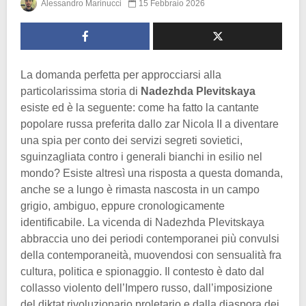
Alessandro Marinucci
15 Febbraio 2026
La domanda perfetta per approcciarsi alla
particolarissima storia di
Nadezhda Plevitskaya
esiste ed è la seguente: come ha fatto la cantante
popolare russa preferita dallo zar Nicola II a diventare
una spia per conto dei servizi segreti sovietici,
sguinzagliata contro i generali bianchi in esilio nel
mondo? Esiste altresì una risposta a questa domanda,
anche se a lungo è rimasta nascosta in un campo
grigio, ambiguo, eppure cronologicamente
identificabile. La vicenda di Nadezhda Plevitskaya
abbraccia uno dei periodi contemporanei più convulsi
della contemporaneità, muovendosi con sensualità fra
cultura, politica e spionaggio. Il contesto è dato dal
collasso violento dell’Impero russo, dall’imposizione
del diktat rivoluzionario proletario e dalla diaspora dei