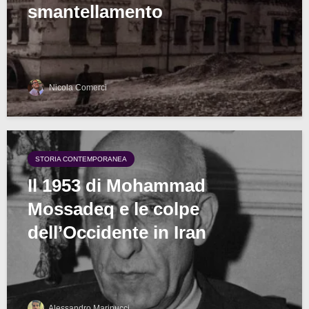
smantellamento
Nicola Comerci
STORIA CONTEMPORANEA
Il 1953 di Mohammad
Mossadeq e le colpe
dell’Occidente in Iran
Alessandro Marinucci