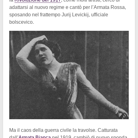
adattarsi al nuovo regime e cantò per l’Armata Rossa,
sposando nel frattempo Jurij Levickij, ufficiale
bolscevico.
Ma il caos della guerra civile la travolse. Catturata
dall’
Armata Bianca
nel 1919, cambiò di nuovo sponda.