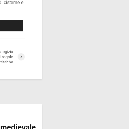
i cisterne e
a egizia
i regole
rtistiche
 medievale