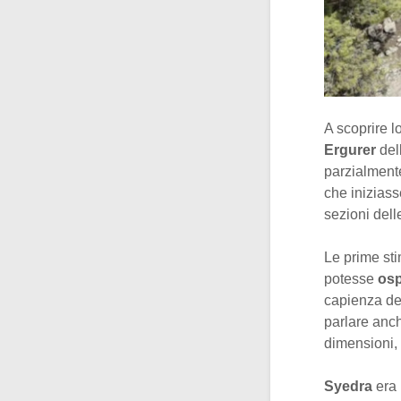
A scoprire l
Ergurer
del
parzialmente
che iniziass
sezioni delle
Le prime st
potesse
osp
capienza d
parlare anch
dimensioni, 
Syedra
era 