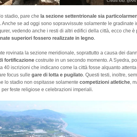
Crediti foto: @AA/
o stadio, pare che
la sezione settentrionale sia particolarme
. Anche se ad oggi sono sopravvissute solamente le gradinate in
rer, vedendo anche i resti di altri edifici della città, ecco che è
nate superiori fossero realizzate in legno
.
 rovinata la sezione meridionale, soprattutto a causa dei dann
i fortificazione
costruite in un secondo momento. A Syedra, po
ca 40 iscrizioni che indicano come la città fosse alquanto attenta 
are focus sulle
gare di lotta e pugilato
. Questi testi, inoltre, s
he lo stadio non ospitasse solamente
competizioni atletiche
, m
per feste religiose e celebrazioni imperiali.