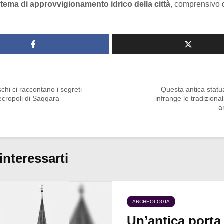
stema di approvvigionamento idrico della città
, comprensivo d
schi ci raccontano i segreti
Questa antica statu
ecropoli di Saqqara
infrange le tradizional
a
interessarti
ARCHEOLOGIA
Un’antica porta