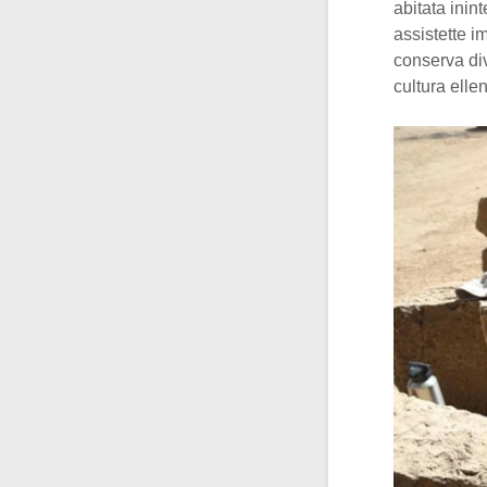
abitata inin
assistette im
conserva dive
cultura elle