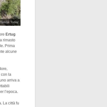
 Türkiye Today
sore
Ertug
ra rimasto
le. Prima
ente alcune
dore,
 con la
uno arriva a
tabili
er l’epoca.
. La città fu