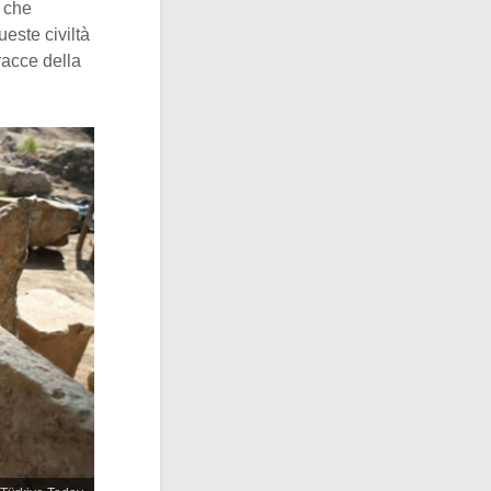
che
ueste civiltà
tracce della