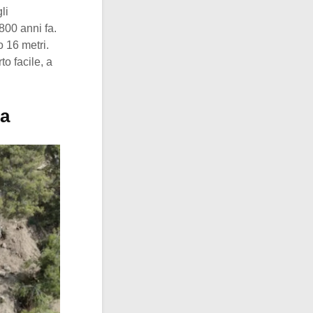
li
.800 anni fa.
o 16 metri.
to facile, a
ra