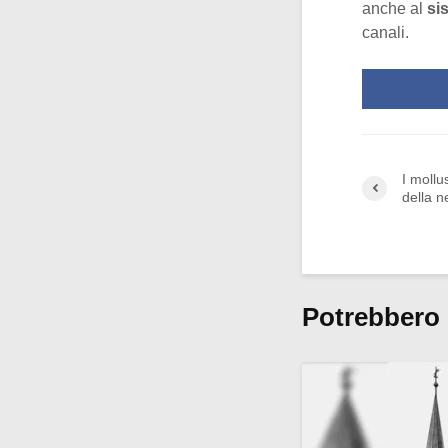
anche al
si
canali.
I mollu
della n
Potrebbero 