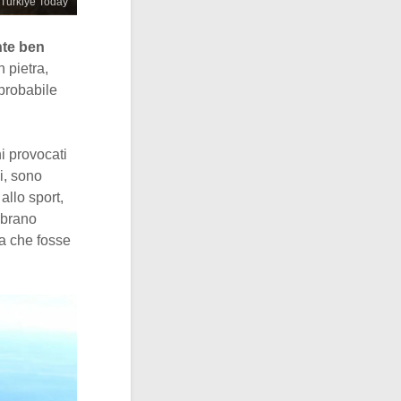
 Türkiye Today
nte ben
 pietra,
 probabile
i provocati
i, sono
allo sport,
embrano
a che fosse