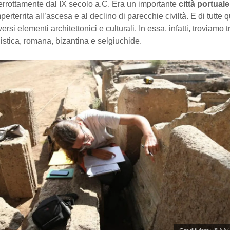
terrottamente dal IX secolo a.C. Era un importante
città portuale
perterrita all’ascesa e al declino di parecchie civiltà. E di tutte q
rsi elementi architettonici e culturali. In essa, infatti, troviamo 
nistica, romana, bizantina e selgiuchide.