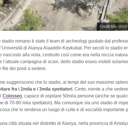
Crediti foto: @AA/
o stadio romano è stato il team di archeologi guidato dal profes
l’Università di Alanya Alaaddin Keykubat. Per secoli lo stadio e
 nascosto alla vista, costruito così come era nella roccia natura
e l’attuale campagna di scavi, dello stadio erano visibili solam
 file dei posti a sedere.
ime suggeriscono che lo stadio, ai tempi del suo massimo splen
itare fra i 2mila e i 3mila spettatori
. Certo, niente a che vedere
el
Colosseo
, capace di ospitare 50mila persone (anche se qualc
e di 70-80 mila spettatori). Ma comunque sia uno stadio di rispet
cosa che lo rendeva un luogo di culto e di socialità importante p
una città situata nel distretto di Alanya, nella provincia di Antalya