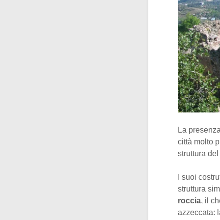
La presenza 
città molto 
struttura de
I suoi costru
struttura sim
roccia
, il 
azzeccata: l