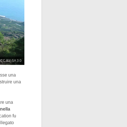
/ CC BY-SA 3.0
osse una
struire una
eare una
nella
cation fu
ollegato