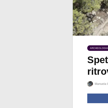
ARCHEOLOGIA
Spet
ritr
Manuela 