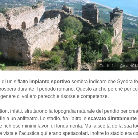
Crediti foto: @matzi01
di un siffatto
impianto sportivo
sembra indicare che Syedra f
prospera durante il periodo romano. Questo anche perché per co
l genere ci vollero parecchie risorse e competenze.
ttori, infatti, sfruttarono la topografia naturale del pendio per cr
ile a un anfiteatro. Lo stadio, fra l’altro, è
scavato direttamente 
che richiese minimi lavori di fondamenta. Ma la scelta della sua lo
a vista e l’acustica qui erano spettacolari. Inoltre lo stadio era c