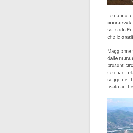
Tornando all
conservata
secondo Ergu
che
le gradi
Maggiormente
dalle
mura d
presenti cir
con particol
suggerire c
usato anche 