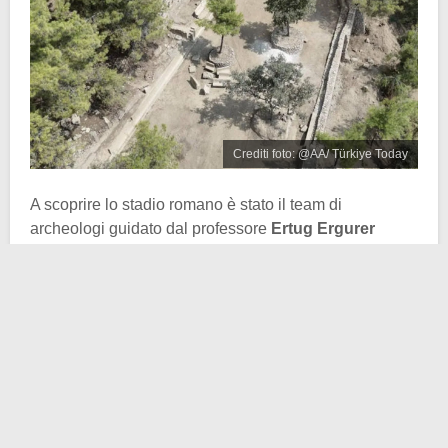
Crediti foto: @AA/ Türkiye Today
A scoprire lo stadio romano è stato il team di
archeologi guidato dal professore
Ertug Ergurer
dell’Università di Alanya Alaaddin Keykubat. Per
secoli lo stadio era rimasto parzialmente nascosto alla
vista, costruito così come era nella roccia naturale.
Prima che iniziasse l’attuale campagna di scavi, dello
stadio erano visibili solamente alcune sezioni delle file
dei posti a sedere.
Le prime stime suggeriscono che lo stadio, ai tempi del
suo massimo splendore, potesse
ospitare fra i 2mila e