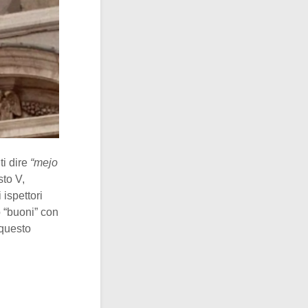
ti dire
“mejo
sto V,
 ispettori
o “buoni” con
 questo