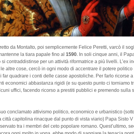
retto da Montalto, poi semplicemente Felice Peretti, varcò il sogl
antenne la tiara papale fino al
1590
. In soli cinque anni, il Pap
i contraddistinse per un attività riformatrice a più livelli. L’ex in
 le altre cose, cercò in ogni modo di accentrare il potere politic
di far quadrare i conti delle casse apostoliche. Per farlo ricorse 
i economici abbastanza rigidi (e su questo punto ci torniamo tr
uni uffici, facendo ricorso a prestiti pubblici e premendo sulla 
suo conclamato attivismo politico, economico e urbanistico (sotto
la città capitolina rinacque dal punto di vista viario) Papa Sisto
sservato tra i membri del ceto popolare romano. Quest’ultimo, 
ora oggi molto in voga, ebbe modo di saggiare la tenacia ponti