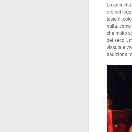
Lo ammetto,
ore nel legg
teste di col
nulla, come 
che molto s
dei secoli,
vissuta e vi
tradizione 