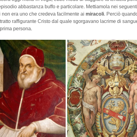
pisodio abbastanza buffo e particolare. Mettiamola nei seguenti
i non era uno che credeva facilmente ai
miracoli
. Perciò quando
itratto raffigurante Cristo dal quale sgorgavano lacrime di sangue
 prima persona.