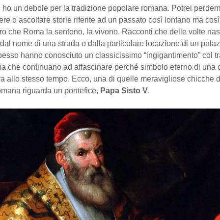
 ho un debole per la tradizione popolare romana. Potrei perderm
ere o ascoltare storie riferite ad un passato così lontano ma così
oro che Roma la sentono, la vivono. Racconti che delle volte na
dal nome di una strada o dalla particolare locazione di un palaz
pesso hanno conosciuto un classicissimo “ingigantimento” col t
 ma che continuano ad affascinare perché simbolo eterno di una
va allo stesso tempo. Ecco, una di quelle meravigliose chicche d
romana riguarda un pontefice,
Papa Sisto V
.