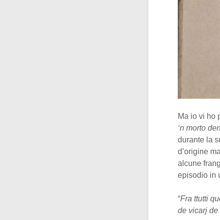
Ma io vi ho
‘n morto den
durante la s
d’origine ma
alcune fran
episodio in 
“
Fra ttutti q
de vicarj de