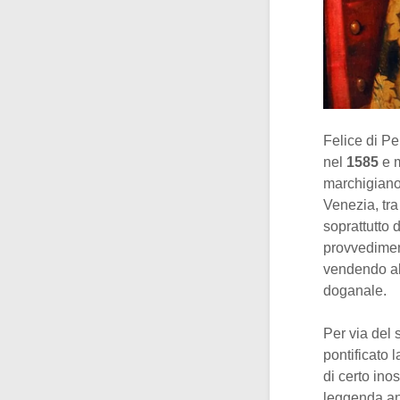
Felice di Pe
nel
1585
e m
marchigiano s
Venezia, tra
soprattutto 
provvediment
vendendo alc
doganale.
Per via del 
pontificato 
di certo ino
leggenda anc