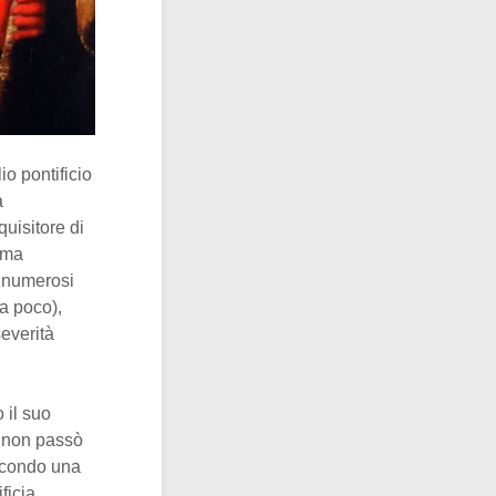
io pontificio
a
quisitore di
o ma
a numerosi
a poco),
severità
 il suo
 V non passò
secondo una
ficia