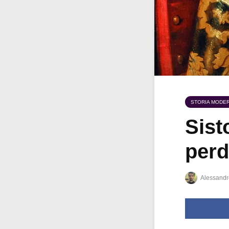
STORIA MODE
Sist
perd
Alessandr