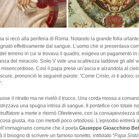
a si recò alla periferia di Roma. Notando la grande folla urlante,
 bagnato effettivamente dal sangue. L’uomo che si presentava com
 del terreno in cui si trovava il quadro, esigeva un pagamento in
anza del miracolo. Sisto V vide una scaltrezza laddove gli altri
e misericordioso. Così il papa prese un’ascia e alzandola al ciel
 scure, pronunciò le seguenti parole:
“Come Cristo, io ti adoro; 
”
.
trusse il ritratto ma ne rivelò il trucco. Una corda mossa a coman
trizzava una spugna intrisa di sangue. Il pontefice con totale 
truffatore a morte e ritornò Oltretevere, con la consapevolezza di
a cosa giusta, ma con metodi poco ortodossi. L’episodio entrerà a
dell’immaginario comune che il poeta
Giuseppe Gioacchino Bell
à il bisogno di scrivere un famoso sonetto, intitolato “
Papa Sisto