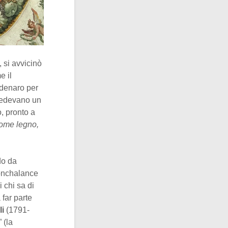
 si avvicinò
e il
 denaro per
 vedevano un
o, pronto a
come legno,
do da
nonchalance
 chi sa di
 far parte
i
(1791-
” (la