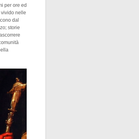
i per ore ed
 vivido nelle
scono dal
zo; storie
rascorrere
 comunità
ella