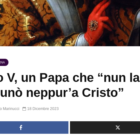
RNA
o V, un Papa che “nun la
unò neppur’a Cristo”
o Marinucci
18 Dicembre 2023