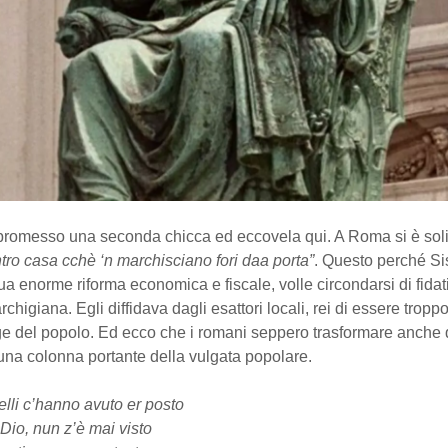
 promesso una seconda chicca ed eccovela qui. A Roma si è soli
tro casa cchè ‘n marchisciano fori daa porta”
. Questo perché Si
ua enorme riforma economica e fiscale, volle circondarsi di fidati
rchigiana. Egli diffidava dagli esattori locali, rei di essere tropp
ge del popolo. Ed ecco che i romani seppero trasformare anche
una colonna portante della vulgata popolare.
uelli c’hanno avuto er posto
 Dio, nun z’è mai visto