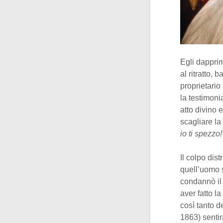
Egli dapprim
al ritratto,
proprietario
la testimoni
atto divino 
scagliare la
io ti spezzo!
Il colpo dis
quell’uomo s
condannò il 
aver fatto l
così tanto 
1863) sentir