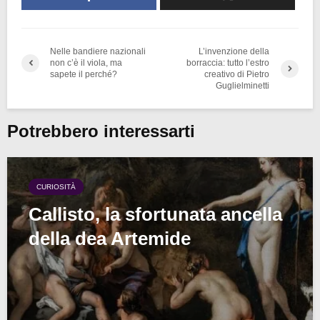
Nelle bandiere nazionali
L’invenzione della
non c’è il viola, ma
borraccia: tutto l’estro
sapete il perché?
creativo di Pietro
Guglielminetti
Potrebbero interessarti
CURIOSITÀ
Callisto, la sfortunata ancella
della dea Artemide