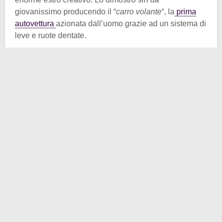
giovanissimo producendo il “
carro volante
“, la
prima
autovettura
azionata dall’uomo grazie ad un sistema di
leve e ruote dentate.
Proprio per questa sua prima idea, nel 1826, chiese il
brevetto all’Accademia delle Scienze, senza ottenere
una risposta positiva. Accantonato questo progetto, ne
aveva in mente però moltissimi altri. Si trasferì a
Torino
, in via Cappel Verde, insieme ai tre figli,
Ambrogio, Giacomo e Lorenzo. Qui aprì una piccola
azienda per la produzione di articoli militari. Si
avvicinava dunque all’ambito della sua principale
invenzione.