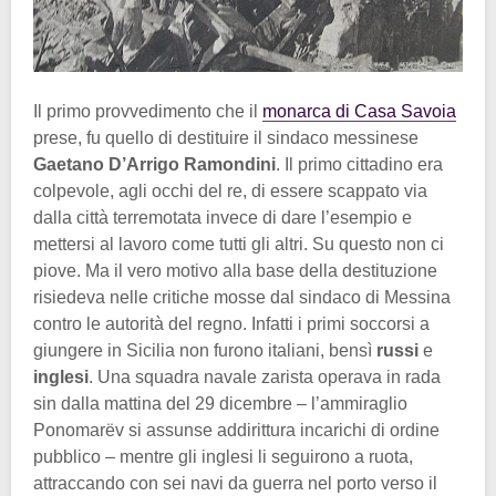
Il primo provvedimento che il
monarca di Casa Savoia
prese, fu quello di destituire il sindaco messinese
Gaetano D’Arrigo Ramondini
. Il primo cittadino era
colpevole, agli occhi del re, di essere scappato via
dalla città terremotata invece di dare l’esempio e
mettersi al lavoro come tutti gli altri. Su questo non ci
piove. Ma il vero motivo alla base della destituzione
risiedeva nelle critiche mosse dal sindaco di Messina
contro le autorità del regno. Infatti i primi soccorsi a
giungere in Sicilia non furono italiani, bensì
russi
e
inglesi
. Una squadra navale zarista operava in rada
sin dalla mattina del 29 dicembre – l’ammiraglio
Ponomarëv si assunse addirittura incarichi di ordine
pubblico – mentre gli inglesi li seguirono a ruota,
attraccando con sei navi da guerra nel porto verso il