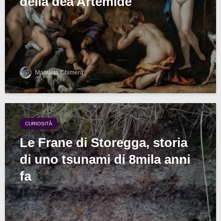
della dea Artemide
Manuela Chimera
CURIOSITÀ
Le Frane di Storegga, storia
di uno tsunami di 8mila anni
fa