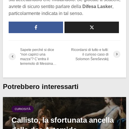
avrete di sicuro sentito parlare della
Difesa Lasker
,
particolarmente indicata in tal senso.
Sapete perché si dice
Ricordarsi di tutto e tutti:
“non capirci una
il curioso caso di
mazza”? C’entra il
Solomon Šereševskij
terremoto di Messina…
Potrebbero interessarti
CURIOSITÀ
Callisto, la sfortunata ancella