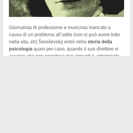
Giornalista di professione e musicista mancato a
causa di un problema all’udito (non si può avere tutto
nella vita, eh) Šereševskij entrò nella
storia della
psicologia
quasi per caso, quando il suo direttore si
accorse che non prendeva mai appunti e, interrogato,
seppe ripetere parola per parola un’intera riunione. Da
lì l’incontro decisivo con
Aleksandr Romanovič
Lurija
, uno dei padri della
neuropsicologia
sovietica,
che per oltre trent’anni studiò sistematicamente il suo
caso.
Lurija si trovò di fronte a un fenomeno che sfidava le
categorie tradizionali della memoria. Solomon
Šereševskij memorizzava senza sforzo liste di
cinquanta o più parole in pochi secondi, lunghe
sequenze numeriche, formule matematiche