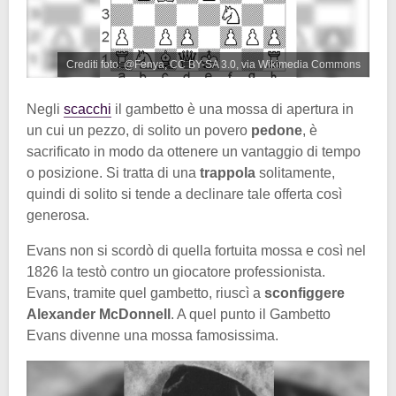
Crediti foto: @Fenya, CC BY-SA 3.0, via Wikimedia Commons
Negli
scacchi
il gambetto è una mossa di apertura in
un cui un pezzo, di solito un povero
pedone
, è
sacrificato in modo da ottenere un vantaggio di tempo
o posizione. Si tratta di una
trappola
solitamente,
quindi di solito si tende a declinare tale offerta così
generosa.
Evans non si scordò di quella fortuita mossa e così nel
1826 la testò contro un giocatore professionista.
Evans, tramite quel gambetto, riuscì a
sconfiggere
Alexander McDonnell
. A quel punto il Gambetto
Evans divenne una mossa famosissima.