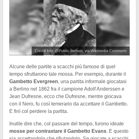
Crediti foto: @Public domain, via Wikimedia Commons
Alcune delle partite a scacchi più famose di quel
tempo sfruttarono tale mossa. Per esempio, durante il
Gambetto Evergreen
, una partita informale giocatasi
a Berlino nel 1862 fra il campione Adolf Anderssen e
Jean Dufresne, ecco che Dufresne, mentre giocava
con il Nero, fu così temerario da accettare il Gambetto.
E finì col perdere la partita.
Inutile dire che, col passare del tempo, furono ideate
mosse per contrastare il Gambetto Evans
. E questo
sia accettandolo che rifiutandolo. Se giocate a scacchi,