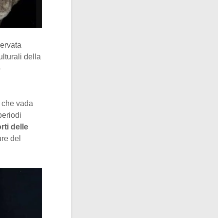
servata
lturali della
o
e che vada
periodi
ti delle
ure del