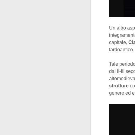
Un altro asp
integramente
capitale,
Cl
tardoantico.
Tale periodo
dal II-III s
altomedieval
strutture
cos
genere ed e