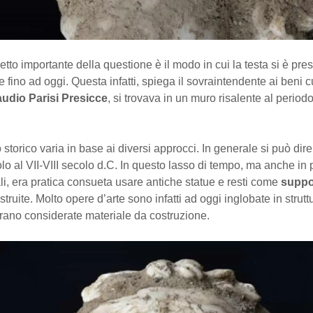
etto importante della questione è il modo in cui la testa si è pre
 fino ad oggi. Questa infatti, spiega il sovraintendente ai beni cu
audio Parisi Presicce
, si trovava in un muro risalente al period
 storico varia in base ai diversi approcci. In generale si può dir
ecolo al VII-VIII secolo d.C. In questo lasso di tempo, ma anche in 
i, era pratica consueta usare antiche statue e resti come
suppor
truite. Molto opere d’arte sono infatti ad oggi inglobate in strutt
rano considerate materiale da costruzione.