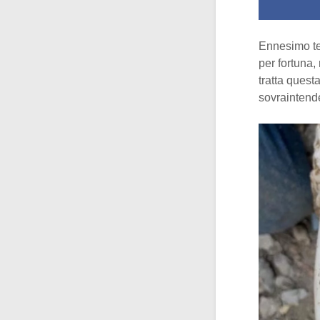
Ennesimo te
per fortuna,
tratta quest
sovraintende