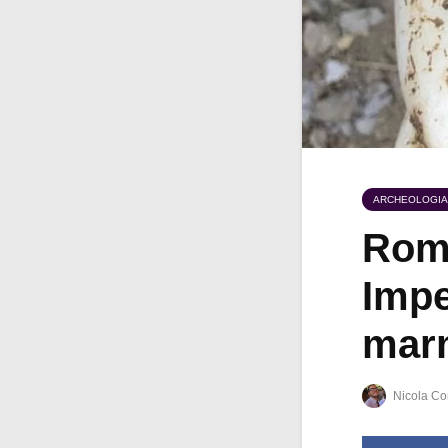
ARCHEOLOGIA
Roma
Impe
mar
Nicola Co