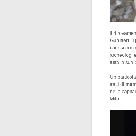
Il ritrovame
Gualtieri
. I
conoscono né
archeologi e 
tutta la sua 
Un particola
tratti di
marm
nella capita
Milo.