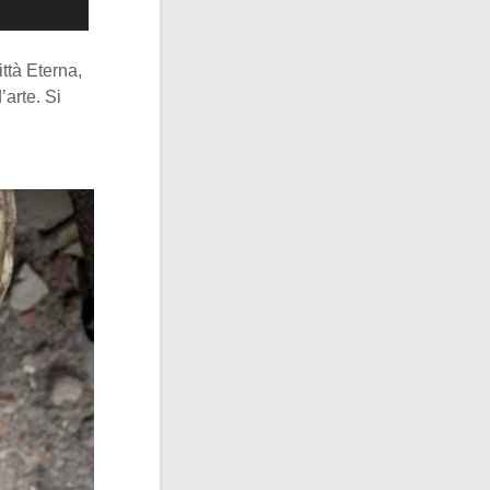
ttà Eterna,
’arte. Si