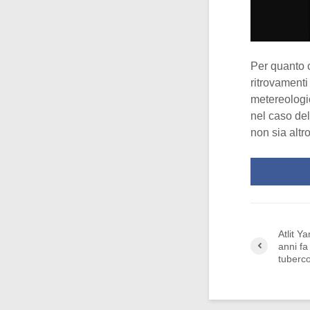
Per quanto 
ritrovamenti
metereologici
nel caso de
non sia altr
Atlit Y
anni fa
tuberco