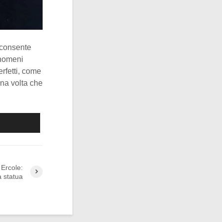
 consente
nomeni
erfetti, come
na volta che
 Ercole:
a statua