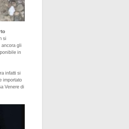
rto
n si
 ancora gli
sponibile in
 infatti si
e importato
osa Venere di