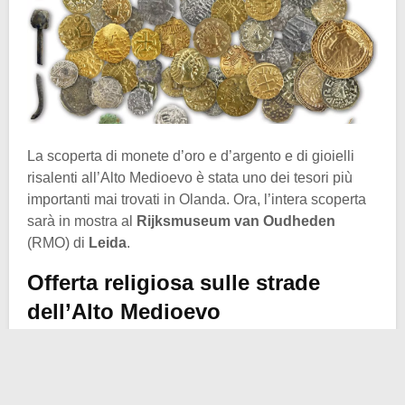
La scoperta di monete d’oro e d’argento e di gioielli
risalenti all’Alto Medioevo è stata uno dei tesori più
importanti mai trovati in Olanda. Ora, l’intera scoperta
sarà in mostra al
Rijksmuseum van Oudheden
(RMO) di
Leida
.
Offerta religiosa sulle strade
dell’Alto Medioevo
La scoperta comprende monete d’oro e d’argento
risalenti al
VII secolo
e gioielli trovati in una zona
interpretata dagli archeologi come una sorta di luogo