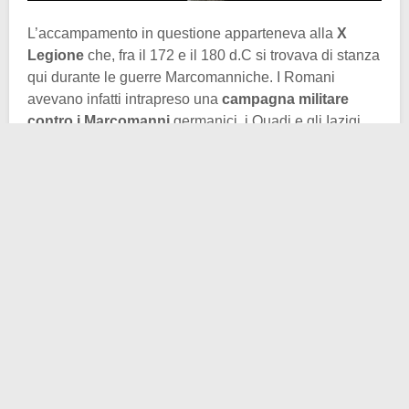
L’accampamento in questione apparteneva alla
X
Legione
che, fra il 172 e il 180 d.C si trovava di stanza
qui durante le guerre Marcomanniche. I Romani
avevano infatti intrapreso una
campagna militare
contro i Marcomanni
germanici, i Quadi e gli Iazigi
Sarmati.
Il ritrovamento di questo
borsello da polso
è alquanto
importante in quanto l’accampamento si trovava al di
fuori dei confini tradizionali dell’
Impero Romano
. Ma
ormai sappiamo che per i Romani
il Limes (cioè i
confini dell’Impero) era solo un qualcosa di indicativo
e non di invalicabile.