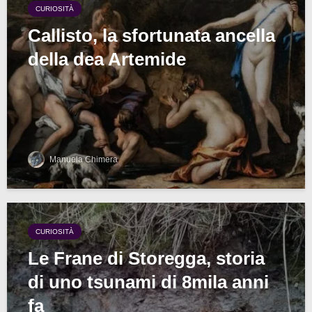
CURIOSITÀ
Callisto, la sfortunata ancella
della dea Artemide
Manuela Chimera
CURIOSITÀ
Le Frane di Storegga, storia
di uno tsunami di 8mila anni
fa