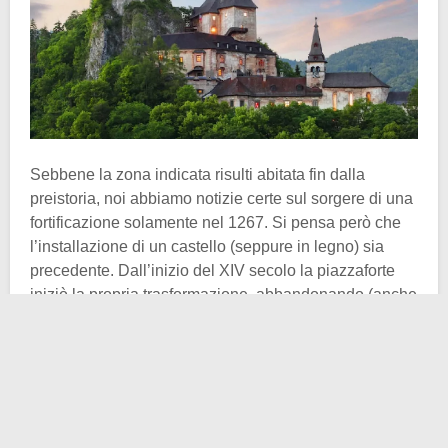
Sebbene la zona indicata risulti abitata fin dalla
preistoria, noi abbiamo notizie certe sul sorgere di una
fortificazione solamente nel 1267. Si pensa però che
l’installazione di un castello (seppure in legno) sia
precedente. Dall’inizio del XIV secolo la piazzaforte
iniziò la propria trasformazione, abbandonando (anche
se non del tutto) le componenti in legno, divenendo più
solida grazie all’utilizzo di pietra.
Il cambiamento non passò inosservato. Già sotto il
Regno d’Ungheria, il Castello di Orava assunse un
ruolo centrale nell’amministrazione della
contea di