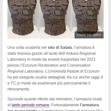
Crediti foto: @IHA
Una volta scoperta nel
sito di Satala
, l’armatura è
stata rimossa grazie all’aiuto dell’Ankara Regional
Laboratory in modo da essere trasportata nel 2021
presso l’
Erzurum Restoration and Conservation
Regional Laboratory
. L’Università Ataturk di Erzurum
ha poi eseguito analisi dettagliati, fra cui anche raggi X
e TC,in modo da esaminare più precisamente il
ritrovamento.
Secondo quanto riferito dal ministero, l’armatura risale
al
tardo periodo romano
. Fortunatamente
l’armatura
era quasi intatta
e il meticoloso lavoro di restauro l’ha