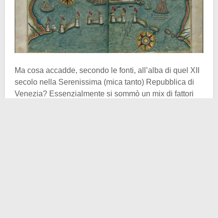
Ma cosa accadde, secondo le fonti, all’alba di quel XII
secolo nella Serenissima (mica tanto) Repubblica di
Venezia? Essenzialmente si sommò un mix di fattori
climatici ed ambientali tali da produrre un cataclisma
quasi senza precedenti. Le alte maree,
piogge
abbondanti
e fortissimi venti da sud-est solitamente
provocano un allagamento della laguna veneziana.
Tuttavia se questi fenomeni, già rinvigoriti per loro
conto, finiscono per aggregarsi in un unico momento,
non c’è chissà quale via di scampo. In quel
1106
gli
abitanti di
Malamocco
(nota fin dall’antichità col
toponimo latino
Metamaucum
, volgarizzato
Metamauco
) furono costretti dalle intemperie alla fuga,