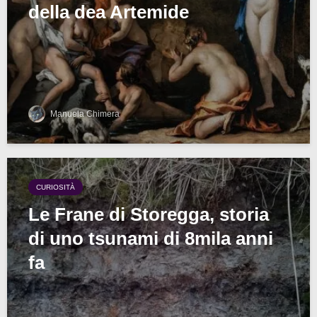
della dea Artemide
Manuela Chimera
CURIOSITÀ
Le Frane di Storegga, storia
di uno tsunami di 8mila anni
fa