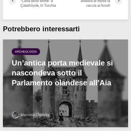
“Casa della Morte” a
andava di moda la
Çatalhöyük, in Turchia
caccia ai fossili
Potrebbero interessarti
ARCHEOLOGIA
Un’antica porta medievale si
nascondeva sotto il
Parlamento olandese all’Aia
Manuela Chimera