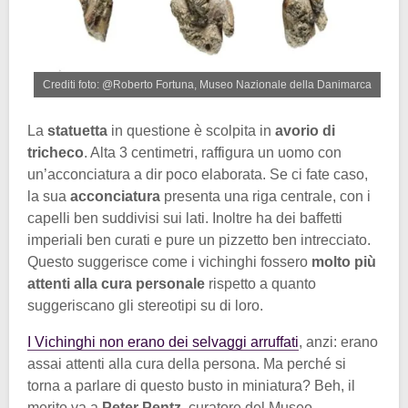
Crediti foto: @Roberto Fortuna, Museo Nazionale della Danimarca
La
statuetta
in questione è scolpita in
avorio di
tricheco
. Alta 3 centimetri, raffigura un uomo con
un’acconciatura a dir poco elaborata. Se ci fate caso,
la sua
acconciatura
presenta una riga centrale, con i
capelli ben suddivisi sui lati. Inoltre ha dei baffetti
imperiali ben curati e pure un pizzetto ben intrecciato.
Questo suggerisce come i vichinghi fossero
molto più
attenti alla cura personale
rispetto a quanto
suggeriscano gli stereotipi su di loro.
I Vichinghi non erano dei selvaggi arruffati
, anzi: erano
assai attenti alla cura della persona. Ma perché si
torna a parlare di questo busto in miniatura? Beh, il
merito va a
Peter Pentz
, curatore del Museo