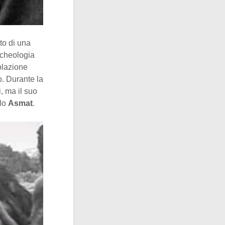
to di una
rcheologia
polazione
o. Durante la
, ma il suo
olo
Asmat
.