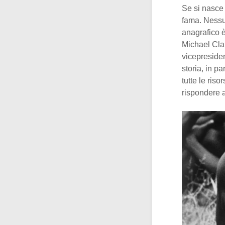
Se si nasc
fama. Nessun
anagrafico è
Michael Clar
vicepresiden
storia, in p
tutte le ris
rispondere 