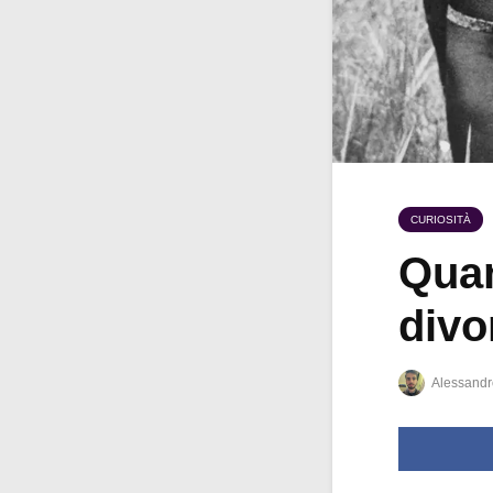
CURIOSITÀ
Quan
divo
Alessandr