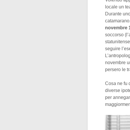
locale un te
Durante uno
catamarano,
novembre 
soccorso (l’
statunitense
seguire l’es
L’antropolo
novembre una
persero le t
Cosa ne fu d
diverse ipot
per annegame
maggiorment