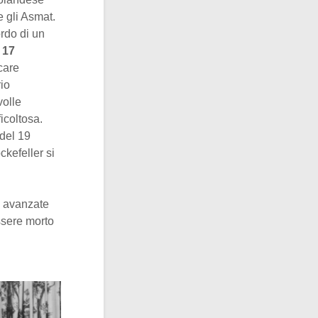
e gli Asmat.
rdo di un
l
17
care
rio
volle
icoltosa.
del 19
kefeller si
o avanzate
ssere morto