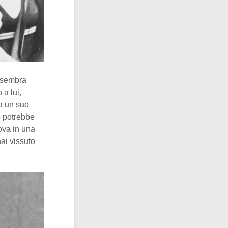
o sembra
 a lui,
ha un suo
e potrebbe
rova in una
hai vissuto