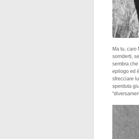
Ma tu, caro 
sorriderti, 
sembra che i
epilogo ed è
sfrecciare l
sperduta gi
“diversament