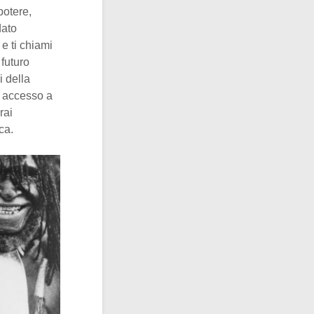
potere,
dato
e ti chiami
futuro
i della
ai accesso a
rai
ca.