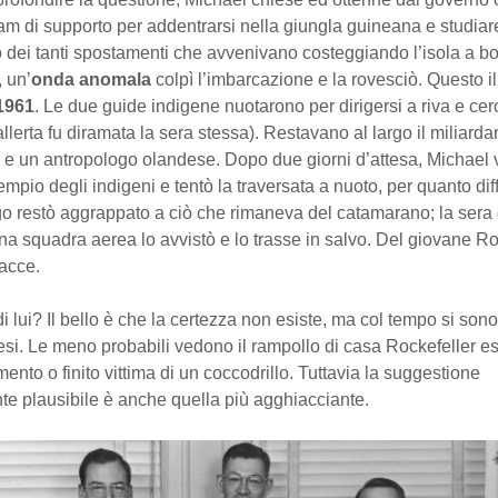
am di supporto per addentrarsi nella giungla guineana e studiar
 dei tanti spostamenti che avvenivano costeggiando l’isola a bo
 un’
onda anomala
colpì l’imbarcazione e la rovesciò. Questo i
1961
. Le due guide indigene nuotarono per dirigersi a riva e cer
allerta fu diramata la sera stessa). Restavano al largo il miliarda
 e un antropologo olandese. Dopo due giorni d’attesa, Michael 
empio degli indigeni e tentò la traversata a nuoto, per quanto diff
go restò aggrappato a ciò che rimaneva del catamarano; la sera 
 squadra aerea lo avvistò e lo trasse in salvo. Del giovane Roc
racce.
i lui? Il bello è che la certezza non esiste, ma col tempo si son
esi. Le meno probabili vedono il rampollo di casa Rockefeller e
nto o finito vittima di un coccodrillo. Tuttavia la suggestione
e plausibile è anche quella più agghiacciante.