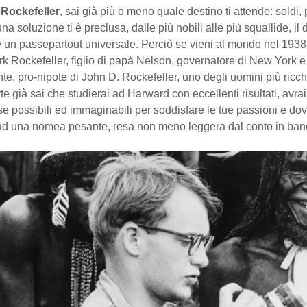
e
Rockefeller
, sai già più o meno quale destino ti attende: soldi, 
a soluzione ti è preclusa, dalle più nobili alle più squallide, il 
 un passepartout universale. Perciò se vieni al mondo nel 1938 
k Rockefeller, figlio di papà Nelson, governatore di New York e 
te, pro-nipote di John D. Rockefeller, uno degli uomini più ricch
arte già sai che studierai ad Harward con eccellenti risultati, avr
orse possibili ed immaginabili per soddisfare le tue passioni e dov
ad una nomea pesante, resa non meno leggera dal conto in ban