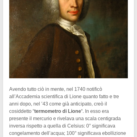
Avendo tutto ciò in mente, nel 1740 notificò
all’Accademia scientifica di Lione quanto fatto e tre
anni dopo, nel ’43 come già anticipato, creò il
cosiddetto “
termometro di Lione
“. In esso era
presente il mercurio e rivelava una scala centigrada
inversa rispetto a quella di Celsius: 0° significava
congelamento dell’acqua; 100° significava ebollizione