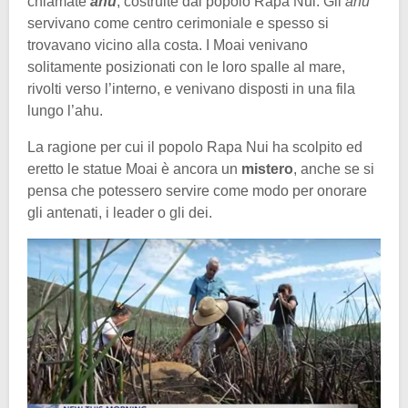
chiamate
ahu
, costruite dal popolo Rapa Nui. Gli
ahu
servivano come centro cerimoniale e spesso si
trovavano vicino alla costa. I Moai venivano
solitamente posizionati con le loro spalle al mare,
rivolti verso l’interno, e venivano disposti in una fila
lungo l’ahu.
La ragione per cui il popolo Rapa Nui ha scolpito ed
eretto le statue Moai è ancora un
mistero
, anche se si
pensa che potessero servire come modo per onorare
gli antenati, i leader o gli dei.