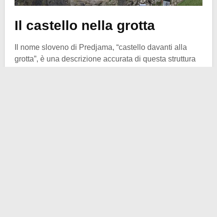
Il castello nella grotta
Il nome sloveno di Predjama, “castello davanti alla
grotta”, è una descrizione accurata di questa struttura
difensiva. La costruzione del castello originale di
Predjama iniziò nel
XII o XIII
secolo, in piena epoca
gotica, e fu completata in diverse fasi nei decenni
successivi. Il primo riferimento al Castello di Predjama
risale al
1274
, quando veniva chiamato con il suo
nome tedesco, “Luegg”.
Nel corso dei secoli, la proprietà del Castello di
Predjama passò di mano in mano diverse volte. Ad
esempio, inizialmente il castello era sotto il controllo
del
Patriarcato di Aquileia
, ma nel 1350 gli austriaci
ne presero il controllo. Tuttavia, nel 1398, gli Aquileiani
tentarono di riconquistare il castello assediandolo.