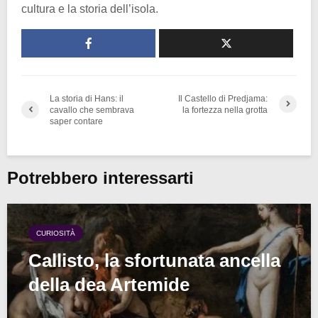
cultura e la storia dell’isola.
La storia di Hans: il
Il Castello di Predjama:
cavallo che sembrava
la fortezza nella grotta
saper contare
Potrebbero interessarti
CURIOSITÀ
Callisto, la sfortunata ancella
della dea Artemide