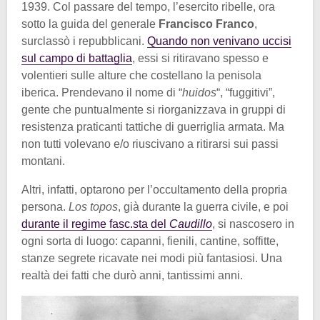
1939. Col passare del tempo, l’esercito ribelle, ora
sotto la guida del generale
Francisco Franco
,
surclassò i repubblicani.
Quando non venivano uccisi
sul campo di battaglia
, essi si ritiravano spesso e
volentieri sulle alture che costellano la penisola
iberica. Prendevano il nome di “
huidos
“, “fuggitivi”,
gente che puntualmente si riorganizzava in gruppi di
resistenza praticanti tattiche di guerriglia armata. Ma
non tutti volevano e/o riuscivano a ritirarsi sui passi
montani.
Altri, infatti, optarono per l’occultamento della propria
persona.
Los topos
, già durante la guerra civile, e poi
durante il regime fasc.sta del
Caudillo
, si nascosero in
ogni sorta di luogo: capanni, fienili, cantine, soffitte,
stanze segrete ricavate nei modi più fantasiosi. Una
realtà dei fatti che durò anni, tantissimi anni.