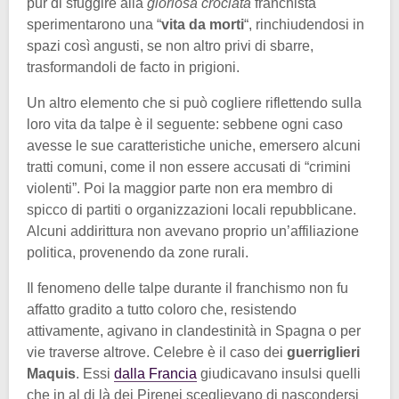
pur di sfuggire alla
gloriosa crociata
franchista
sperimentarono una “
vita da morti
“, rinchiudendosi in
spazi così angusti, se non altro privi di sbarre,
trasformandoli de facto in prigioni.
Un altro elemento che si può cogliere riflettendo sulla
loro vita da talpe è il seguente: sebbene ogni caso
avesse le sue caratteristiche uniche, emersero alcuni
tratti comuni, come il non essere accusati di “crimini
violenti”. Poi la maggior parte non era membro di
spicco di partiti o organizzazioni locali repubblicane.
Alcuni addirittura non avevano proprio un’affiliazione
politica, provenendo da zone rurali.
Il fenomeno delle talpe durante il franchismo non fu
affatto gradito a tutto coloro che, resistendo
attivamente, agivano in clandestinità in Spagna o per
vie traverse altrove. Celebre è il caso dei
guerriglieri
Maquis
. Essi
dalla Francia
giudicavano insulsi quelli
che in al di là dei Pirenei sceglievano di nascondersi