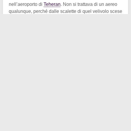
nell’aeroporto di
Teheran
. Non si trattava di un aereo
qualunque, perché dalle scalette di quel velivolo scese
a passo lento ma deciso il religioso sciita
Ruhollah
Khomeyni
. Egli tornò in quell’esatto istante dopo anni
ed anni di esilio tra Iraq e Francia. La sua condanna
era stata quella di aver aspramente criticato lo
scià
Mohammad Reza Pahlavi
. Quando mise di nuovo
piede sul
suolo iraniano
, quelle critiche si erano
trasformate in aperta e violenta contestazione, contro
un autocrate poco attento alle esigenze di buona parte
del popolo e restio ad accettare il dibattito politico sulla
sua persona e sul suo modo di governare.
Così la pensavano le decine di migliaia di persone che
acclamarono Khomeyni fuori dall’aeroporto, accecati
all’unisono dal carisma dell’
ayatollah
. Forse in cuor
loro i rivoluzionari potevano aspettarselo, ma non tutti
captarono in tempo il significato che quell’uomo
avrebbe assunto per il paese.