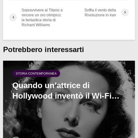
Sopravvivere al Titanic e
Soffia il vento della
vincere un oro olimpico:
Rivoluzione in Iran
la fantastica storia di
Richard Williams
Potrebbero interessarti
STORIA CONTEMPORANEA
Quando un’attrice di
Hollywood inventò il Wi-Fi…