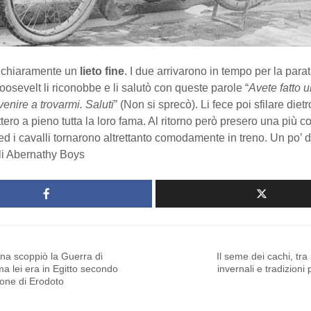
a chiaramente un
lieto fine
. I due arrivarono in tempo per la para
sevelt li riconobbe e li salutò con queste parole “
Avete fatto 
venire a trovarmi. Saluti
” (Non si sprecò). Li fece poi sfilare dietro
tero a pieno tutta la loro fama. Al ritorno però presero una più 
d i cavalli tornarono altrettanto comodamente in treno. Un po’ d
gli Abernathy Boys
na scoppiò la Guerra di
Il seme dei cachi, tra
ma lei era in Egitto secondo
invernali e tradizioni 
ione di Erodoto