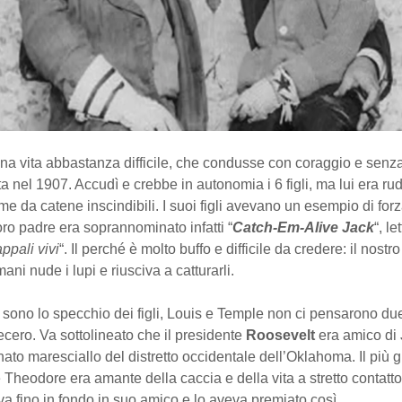
na vita abbastanza difficile, che condusse con coraggio e senz
a nel 1907. Accudì e crebbe in autonomia i 6 figli, ma lui era rud
ome da catene inscindibili. I suoi figli avevano un esempio di for
 loro padre era soprannominato infatti “
Catch-Em-Alive Jack
“, l
ppali vivi
“. Il perché è molto buffo e difficile da credere: il nostr
ani nude i lupi e riusciva a catturarli.
i sono lo specchio dei figli, Louis e Temple non ci pensarono due
ecero. Va sottolineato che il presidente
Roosevelt
era amico di 
to maresciallo del distretto occidentale dell’Oklahoma. Il più 
heodore era amante della caccia e della vita a stretto contatto
va fino in fondo in suo amico e lo aveva premiato così.