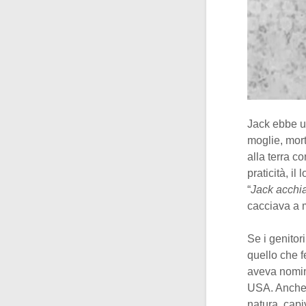
Jack ebbe u
moglie, mort
alla terra c
praticità, il
“
Jack acchia
cacciava a m
Se i genitor
quello che f
aveva nomina
USA. Anche T
natura, capi