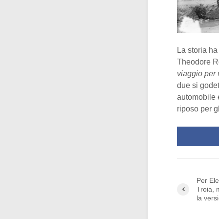
La storia h
Theodore Roo
viaggio per 
due si godet
automobile e
riposo per 
Per Ele
Troia, 
la vers