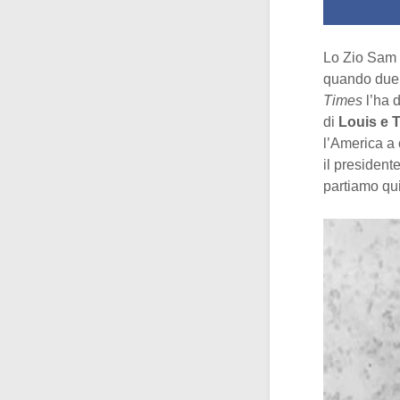
Lo Zio Sam s
quando due b
Times
l’ha d
di
Louis e 
l’America a
il presiden
partiamo qui