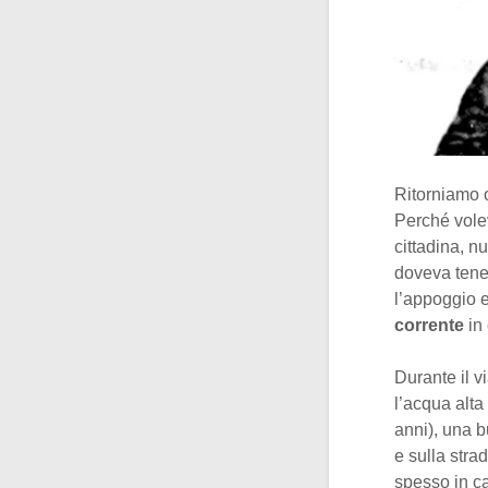
Ritorniamo o
Perché vole
cittadina, n
doveva tener
l’appoggio e
corrente
in 
Durante il 
l’acqua alta
anni), una b
e sulla stra
spesso in ca