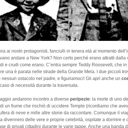
ra ai nostri protagonisti, fanciulli in tenera età al momento dell
vano andare a New York? Non certo perché erano attratti dalla v
udi e crudi come erano. C’entra sempre Teddy Roosevelt, che in 
e una è parata nelle strade della Grande Mela. I due piccoli tro
 nessun ostacolo nel padre, e figuriamoci! Gli aprì anche un
co
caso di necessità durante la traversata.
viaggio andarono incontro a diverse
peripezie
: la morte di uno de
 di un fiume che rischiò di uccidere Temple (ricordiamo che ave
ufera di neve e mille altre storie da raccontare. Comunque il vi
da divennero delle vere e proprie celebrità, ospitate a dormire e
se di privati cittadini durante le varie tappe. Anche una banda d