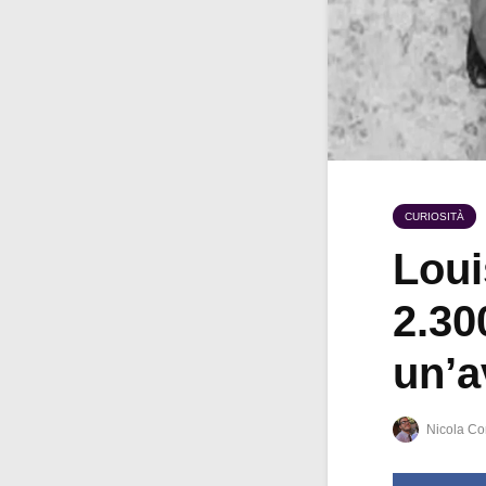
CURIOSITÀ
Loui
2.30
un’a
Nicola Co