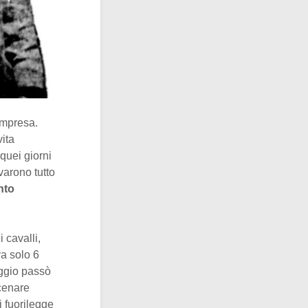
’impresa.
ita
quei giorni
varono tutto
nto
i cavalli,
va solo 6
aggio passò
 cenare
i fuorilegge