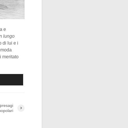
ta e
un lungo
 di lui e i
comoda
i meritato
 presagi
popolari