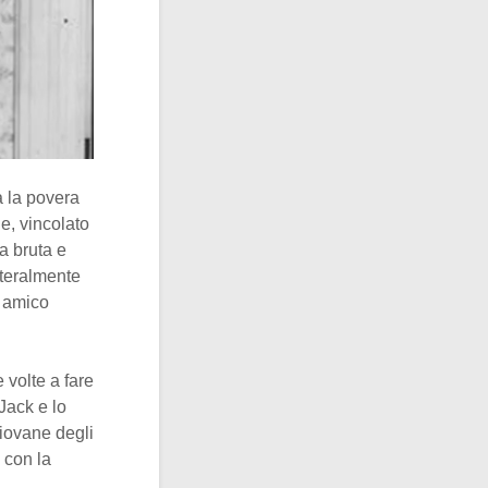
a la povera
e, vincolato
za bruta e
etteralmente
o amico
 volte a fare
Jack e lo
giovane degli
 con la