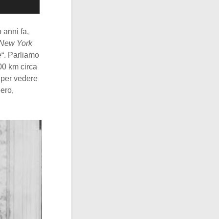
 anni fa,
New York
e
“. Parliamo
00 km circa
 per vedere
ero,