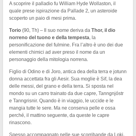
A scoprire il palladio fu William Hyde Wollaston, il
quale prese ispirazione da Pallade 2, un asteroide
scoperto un paio di mesi prima.
Torio
(90, Th) – Il suo nome deriva da
Thor, il dio
norreno del tuono e della tempesta
, la
personificazione del fulmine. Fra l’altro è uno dei due
elementi chimici ad aver preso il nome da un
personaggio della mitologia norrena.
Figlio di Odino e di Joro, antica dea della terra e jotunn
donna accettata fra gli Aesir. Sua moglie è Sif, la dea
delle messi, del grano e della terra. Si sposta nel
mondo su un carro trainato da due capre, Tanngnjóstr
e Tanngrisnir. Quando è in viaggio, le uccide e le
mangia tutte le sere. Ma ne conserva pelle e ossa
perché, il mattino seguente, da queste le capre
rinascono.
Spesso accompagnato nelle sue scorribande da Loki,