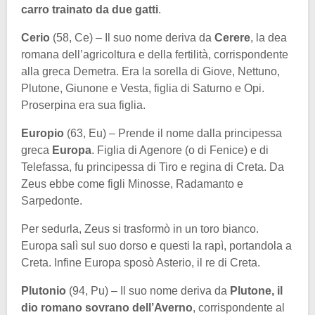
carro trainato da due gatti
.
Cerio
(58, Ce) – Il suo nome deriva da
Cerere
, la dea
romana dell’agricoltura e della fertilità, corrispondente
alla greca Demetra. Era la sorella di Giove, Nettuno,
Plutone, Giunone e Vesta, figlia di Saturno e Opi.
Proserpina era sua figlia.
Europio
(63, Eu) – Prende il nome dalla principessa
greca
Europa
. Figlia di Agenore (o di Fenice) e di
Telefassa, fu principessa di Tiro e regina di Creta. Da
Zeus ebbe come figli Minosse, Radamanto e
Sarpedonte.
Per sedurla, Zeus si trasformò in un toro bianco.
Europa salì sul suo dorso e questi la rapì, portandola a
Creta. Infine Europa sposò Asterio, il re di Creta.
Plutonio
(94, Pu) – Il suo nome deriva da
Plutone, il
dio romano sovrano dell’Averno
, corrispondente al