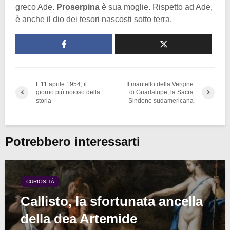
greco Ade.
Proserpina
è sua moglie. Rispetto ad Ade,
è anche il dio dei tesori nascosti sotto terra.
L’11 aprile 1954, il
Il mantello della Vergine
giorno più noioso della
di Guadalupe, la Sacra
storia
Sindone sudamericana
Potrebbero interessarti
CURIOSITÀ
Callisto, la sfortunata ancella
della dea Artemide