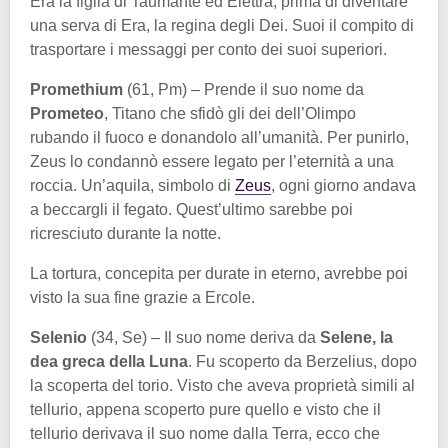
Era la figlia di Taumante ed Elettra, prima di diventare
una serva di Era, la regina degli Dei. Suoi il compito di
trasportare i messaggi per conto dei suoi superiori.
Promethium
(61, Pm) – Prende il suo nome da
Prometeo
, Titano che sfidò gli dei dell’Olimpo
rubando il fuoco e donandolo all’umanità. Per punirlo,
Zeus lo condannò essere legato per l’eternità a una
roccia. Un’aquila, simbolo di
Zeus
, ogni giorno andava
a beccargli il fegato. Quest’ultimo sarebbe poi
ricresciuto durante la notte.
La tortura, concepita per durate in eterno, avrebbe poi
visto la sua fine grazie a Ercole.
Selenio
(34, Se) – Il suo nome deriva da
Selene, la
dea greca della Luna
. Fu scoperto da Berzelius, dopo
la scoperta del torio. Visto che aveva proprietà simili al
tellurio, appena scoperto pure quello e visto che il
tellurio derivava il suo nome dalla Terra, ecco che