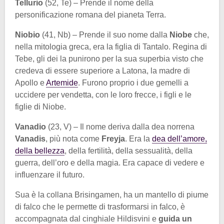
Tellurio
(52, Te) – Prende il nome della
personificazione romana del pianeta Terra.
Niobio
(41, Nb) – Prende il suo nome dalla
Niobe
che,
nella mitologia greca, era la figlia di Tantalo. Regina di
Tebe, gli dei la punirono per la sua superbia visto che
credeva di essere superiore a Latona, la madre di
Apollo e
Artemide
. Furono proprio i due gemelli a
uccidere per vendetta, con le loro frecce, i figli e le
figlie di Niobe.
Vanadio
(23, V) – Il nome deriva dalla dea norrena
Vanadis
, più nota come
Freyja
. Era la
dea dell’amore,
della bellezza
, della fertilità, della sessualità, della
guerra, dell’oro e della magia. Era capace di vedere e
influenzare il futuro.
Sua è la collana Brisingamen, ha un mantello di piume
di falco che le permette di trasformarsi in falco, è
accompagnata dal cinghiale Hildisvini e
guida un