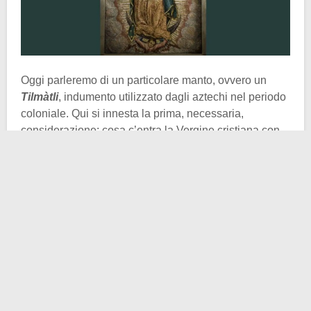
Oggi parleremo di un particolare manto, ovvero un
Tilmàtli
, indumento utilizzato dagli aztechi nel periodo
coloniale. Qui si innesta la prima, necessaria,
considerazione: cosa c’entra la Vergine cristiana con
la religione azteca? Prima di Juan Diego
Cuauhtlatoatzin, assolutamente niente. Ma quando
Diego e altri aztechi cominciarono ad aprirsi alla
religione cristiana e a convertire grandi numeri di
indigeni, le due fila del nostro discorso cominciarono
ad intrecciarsi sempre più. Sarà proprio a Juan Diego
che la Vergine, secondo il racconto, apparirà più volte
tra il 9 e il 12 dicembre del 1531, concedendo anche il
miracolo della guarigione di suo zio Juan Bernardino.
Arriviamo ora al succo della questione:
perché