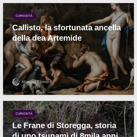
CURIOSITÀ
Callisto, la sfortunata ancella
della dea Artemide
Manuela Chimera
CURIOSITÀ
Le Frane di Storegga, storia
di uno tsunami di 8mila anni