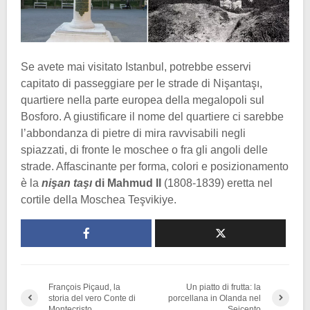
Se avete mai visitato Istanbul, potrebbe esservi
capitato di passeggiare per le strade di Nişantaşı,
quartiere nella parte europea della megalopoli sul
Bosforo. A giustificare il nome del quartiere ci sarebbe
l’abbondanza di pietre di mira ravvisabili negli
spiazzati, di fronte le moschee o fra gli angoli delle
strade. Affascinante per forma, colori e posizionamento
è la
nişan taşı
di Mahmud II
(1808-1839) eretta nel
cortile della Moschea Teşvikiye.
François Piçaud, la
Un piatto di frutta: la
storia del vero Conte di
porcellana in Olanda nel
Montecristo
Seicento