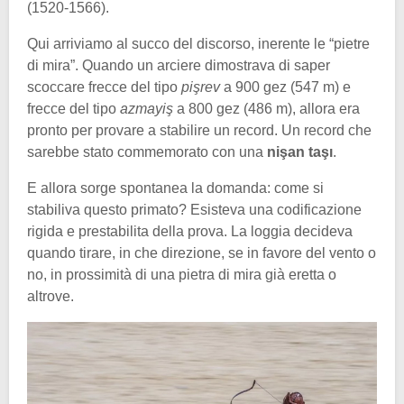
(1520-1566).
Qui arriviamo al succo del discorso, inerente le “pietre
di mira”. Quando un arciere dimostrava di saper
scoccare frecce del tipo
pişrev
a 900 gez (547 m) e
frecce del tipo
azmayiş
a 800 gez (486 m), allora era
pronto per provare a stabilire un record. Un record che
sarebbe stato commemorato con una
nişan taşı
.
E allora sorge spontanea la domanda: come si
stabiliva questo primato? Esisteva una codificazione
rigida e prestabilita della prova. La loggia decideva
quando tirare, in che direzione, se in favore del vento o
no, in prossimità di una pietra di mira già eretta o
altrove.