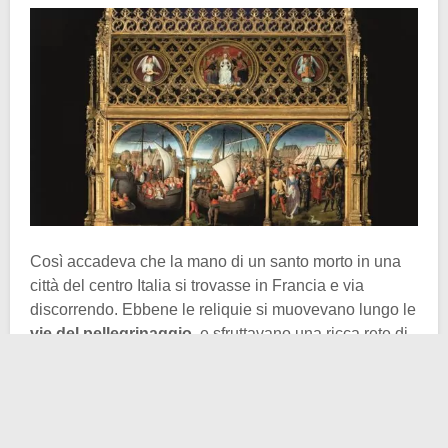
Così accadeva che la mano di un santo morto in una
città del centro Italia si trovasse in Francia e via
discorrendo. Ebbene le reliquie si muovevano lungo le
vie del pellegrinaggio
, e sfruttavano una ricca rete di
relazioni. Una volta arginata la questione della
manomissione dei corpi nel tardo antico, le reliquie
divennero doni, simboli del potere, sacrale e politico.
Durante i primi secoli la chiesa non aveva una voce