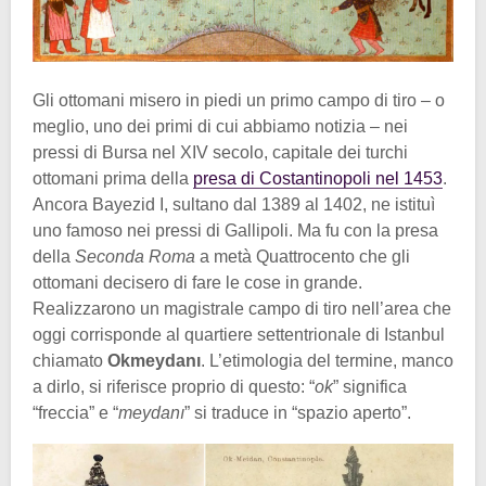
Gli ottomani misero in piedi un primo campo di tiro – o
meglio, uno dei primi di cui abbiamo notizia – nei
pressi di Bursa nel XIV secolo, capitale dei turchi
ottomani prima della
presa di Costantinopoli nel 1453
.
Ancora Bayezid I, sultano dal 1389 al 1402, ne istituì
uno famoso nei pressi di Gallipoli. Ma fu con la presa
della
Seconda Roma
a metà Quattrocento che gli
ottomani decisero di fare le cose in grande.
Realizzarono un magistrale campo di tiro nell’area che
oggi corrisponde al quartiere settentrionale di Istanbul
chiamato
Okmeydanı
. L’etimologia del termine, manco
a dirlo, si riferisce proprio di questo: “
ok
” significa
“freccia” e “
meydanı
” si traduce in “spazio aperto”.