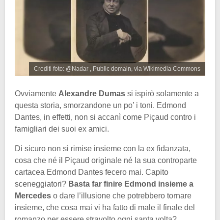
Crediti foto: @Nadar , Public domain, via Wikimedia Commons
Ovviamente
Alexandre Dumas
si ispirò solamente a
questa storia, smorzandone un po’ i toni. Edmond
Dantes, in effetti, non si accanì come Piçaud contro i
famigliari dei suoi ex amici.
Di sicuro non si rimise insieme con la ex fidanzata,
cosa che né il Piçaud originale né la sua controparte
cartacea Edmond Dantes fecero mai. Capito
sceneggiatori?
Basta far finire Edmond insieme a
Mercedes
o dare l’illusione che potrebbero tornare
insieme, che cosa mai vi ha fatto di male il finale del
romanzo per essere stravolto ogni santa volta?