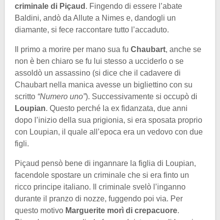
criminale di Piçaud
. Fingendo di essere l’abate
Baldini, andò da Allute a Nimes e, dandogli un
diamante, si fece raccontare tutto l’accaduto.
Il primo a morire per mano sua fu
Chaubart
, anche se
non è ben chiaro se fu lui stesso a ucciderlo o se
assoldò un assassino (si dice che il cadavere di
Chaubart nella manica avesse un bigliettino con su
scritto
“Numero uno”
). Successivamente si occupò di
Loupian
. Questo perché la ex fidanzata, due anni
dopo l’inizio della sua prigionia, si era sposata proprio
con Loupian, il quale all’epoca era un vedovo con due
figli.
Piçaud pensò bene di ingannare la figlia di Loupian,
facendole spostare un criminale che si era finto un
ricco principe italiano. Il criminale svelò l’inganno
durante il pranzo di nozze, fuggendo poi via. Per
questo motivo
Marguerite morì di crepacuore
.