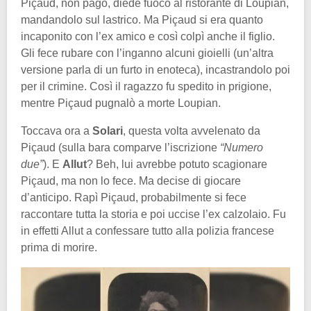
Piçaud, non pago, diede fuoco al ristorante di Loupian,
mandandolo sul lastrico. Ma Piçaud si era quanto
incaponito con l’ex amico e così colpì anche il figlio.
Gli fece rubare con l’inganno alcuni gioielli (un’altra
versione parla di un furto in enoteca), incastrandolo poi
per il crimine. Così il ragazzo fu spedito in prigione,
mentre Piçaud pugnalò a morte Loupian.
Toccava ora a
Solari
, questa volta avvelenato da
Piçaud (sulla bara comparve l’iscrizione
“Numero
due”
). E
Allut
? Beh, lui avrebbe potuto scagionare
Piçaud, ma non lo fece. Ma decise di giocare
d’anticipo. Rapì Piçaud, probabilmente si fece
raccontare tutta la storia e poi uccise l’ex calzolaio. Fu
in effetti Allut a confessare tutto alla polizia francese
prima di morire.