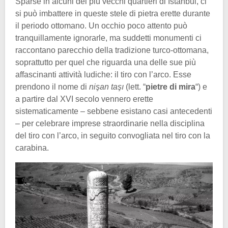
Sparse in alcuni dei più vecchi quartieri di Istanbul, ci
si può imbattere in queste stele di pietra erette durante
il periodo ottomano. Un occhio poco attento può
tranquillamente ignorarle, ma suddetti monumenti ci
raccontano parecchio della tradizione turco-ottomana,
soprattutto per quel che riguarda una delle sue più
affascinanti attività ludiche: il tiro con l’arco. Esse
prendono il nome di
nişan taşı
(lett. “
pietre di mira
“) e
a partire dal XVI secolo vennero erette
sistematicamente – sebbene esistano casi antecedenti
– per celebrare imprese straordinarie nella disciplina
del tiro con l’arco, in seguito convogliata nel tiro con la
carabina.