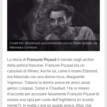
Crediti foto: @Unknown sourceUnknown source, Public domain, via
Wikimedia Commons
La storia di
François Piçaud
è narrata negli archivi
della polizia francese. François Piçaud era un
calzolaio di Nîmes. Anche lui, come il nostro Edmond,
era fidanzato con una donna ricca, Marguerite
Vigoroux. Tuttavia la donna aveva tre amici assai
gelosi: Loupian, Solari e Chaubart. I tre si misero
d’accordo per accusare falsamente François Piçaud di
essere una spia per conto dell’Inghilterra (vi ricorda
niente?). In realtà c’era un quarto amico, Allut, che