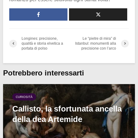
Longines: precisione,
Le “pietre di mira” di
qualità e storia elvetica a
Istanbul: monumenti alla
portata di polso
precisione con l’arco
Potrebbero interessarti
CURIOSITÀ
Callisto, la sfortunata ancella
della dea Artemide