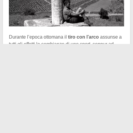
Durante l’epoca ottomana il
tiro con l’arco
assunse a
tutti gli effetti le sembianze di uno sport, seppur ad
esclusiva pratica di aristocratici e militari. Ha senso,
vista la millenaria tradizione in seno alle popolazioni
turciche provenienti dalle steppe di combattere con
arco e frecce montando veloci destrieri. Questa abilità
è facilmente riscontrabile persino nelle fonti più
antiche (
Greci e Romani ne parlavano
abbondantemente
). L’arco turco rimase a lungo
un’arma formidabile. Anche con l’avvento della polvere
da sparo, gli eserciti di mezzo mondo continuarono a
temere quelle armi a lunga gittata, capaci di scagliare
frecce a mezzo chilometro di distanza. Per farlo
tuttavia serviva dedizione e parecchia pratica.