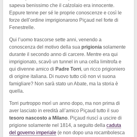
sapeva benissimo che il calzolaio era innocente.
Eppure tenne per sé le proprie conoscenze e così le
forze dell’ordine imprigionarono Piçaud nel forte di
Fenestrelle.
Qui l’uomo trascorse sette anni, venendo a
conoscenza del motivo della sua
prigionia
solamente
durante il secondo anno di carcere. Mentre era qui
imprigionato, scavò un tunnel in una cella limitrofa e
qui divenne amico di
Padre Torri
, un ricco prigioniero
di origine italiana. Di nuovo tutto ciò non vi suona
famigliare? Non sarà stato un Abate, ma la storia è
quella.
Torri purtroppo morì un anno dopo, ma non prima di
aver lasciato in eredità all’amico Piçaud tutto il suo
tesoro nascosto a Milano
. Piçaud riuscì a uscire di
prigione solamente nel 1814, a seguito della
caduta
del governo imperiale
(e non dopo una rocambolesca