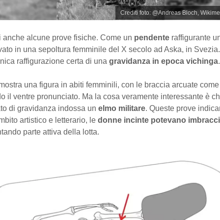
Crediti foto: @Andreas Bloch, Wiki
i anche alcune prove fisiche. Come un
pendente
raffigurante 
ovato in una sepoltura femminile del X secolo ad Aska, in Svezia. S
’unica raffigurazione certa di una
gravidanza in epoca vichinga
.
mostra una figura in abiti femminili, con le braccia arcuate come
o il ventre pronunciato. Ma la cosa veramente interessante è c
ato di gravidanza indossa un
elmo militare
. Queste prove indica
bito artistico e letterario, le
donne incinte potevano imbracci
ntando parte attiva della lotta.