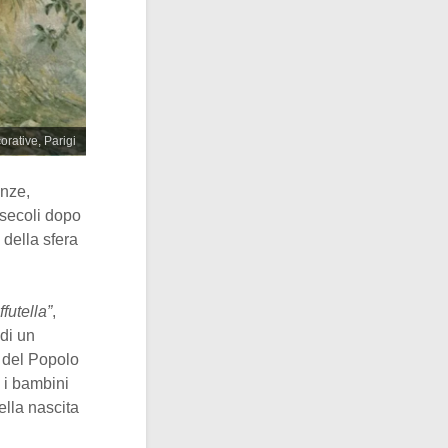
orative, Parigi
anze,
 secoli dopo
della sfera
ffutella”
,
 di un
a del Popolo
 i bambini
ella nascita