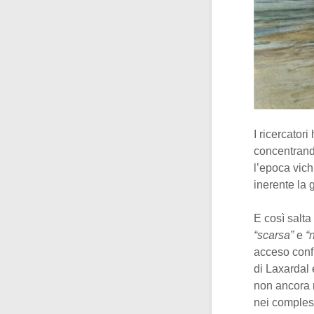
I ricercator
concentrand
l’epoca vic
inerente la 
E così salta
“scarsa”
e
“
acceso confr
di Laxardal
non ancora n
nei comples