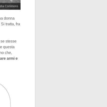
media Commons
una donna
i tratta, fra
 se stesse
he questa
no che,
are armi e