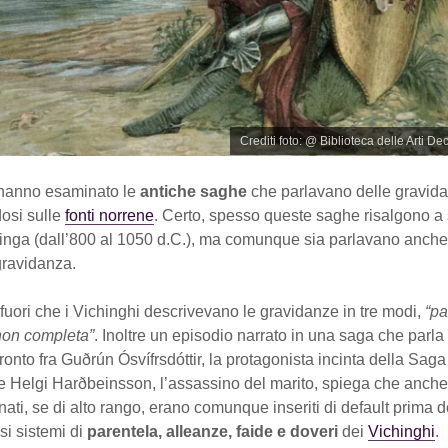
Crediti foto: @ Biblioteca delle Arti Dec
i hanno esaminato le
antiche saghe
che parlavano delle gravid
osi sulle
fonti norrene
. Certo, spesso queste saghe risalgono a
hinga (dall’800 al 1050 d.C.), ma comunque sia parlavano anche 
gravidanza.
 fuori che i Vichinghi descrivevano le gravidanze in tre modi,
“pa
non completa”
. Inoltre un episodio narrato in una saga che parla
onto fra Guðrún Ósvífrsdóttir, la protagonista incinta della Sag
 e Helgi Harðbeinsson, l’assassino del marito, spiega che anche
ati, se di alto rango, erano comunque inseriti di default prima d
si sistemi di
parentela, alleanze, faide e doveri
dei
Vichinghi
.