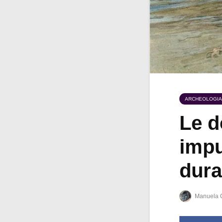
ARCHEOLOGIA
Le d
imp
dura
Manuela 