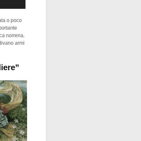
ata o poco
portante
oca norrena.
ivano armi
iere”