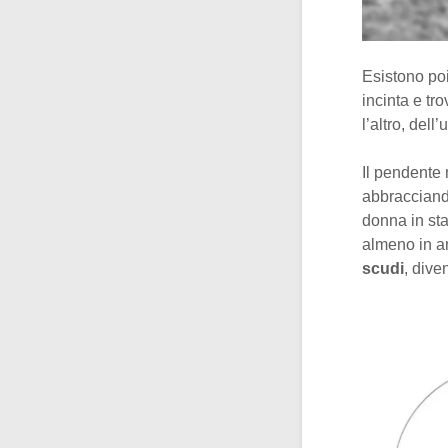
Esistono po
incinta e tr
l’altro, dell
Il pendente 
abbracciand
donna in st
almeno in am
scudi
, dive