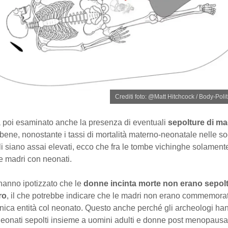
Crediti foto: @Matt Hitchcock / Body-Pol
a poi esaminato anche la presenza di eventuali
sepolture di ma
bene, nonostante i tassi di mortalità materno-neonatale nelle so
li siano assai elevati, ecco che fra le tombe vichinghe solament
e madri con neonati.
i hanno ipotizzato che le
donne incinta morte non erano sepolt
ro
, il che potrebbe indicare che le madri non erano commemorat
unica entità col neonato. Questo anche perché gli archeologi ha
eonati sepolti insieme a uomini adulti e donne post menopausa