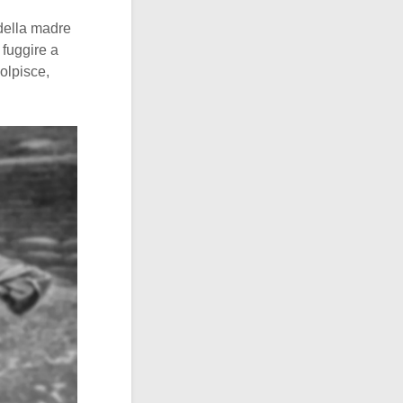
 della madre
 fuggire a
olpisce,