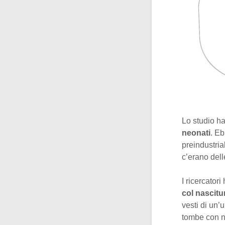
Lo studio h
neonati
. Eb
preindustria
c’erano dell
I ricercator
col nascitu
vesti di un’
tombe con n