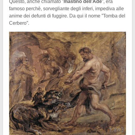
Questo, anche chiamato ”
mastino dell’Ade
”, era
famoso perchè, sorvegliante degli inferi, impediva alle
anime dei defunti di fuggire. Da qui il nome ”Tomba del
Cerbero”.