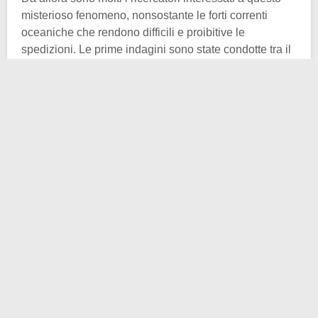
misterioso fenomeno, nonsostante le forti correnti
oceaniche che rendono difficili e proibitive le
spedizioni. Le prime indagini sono state condotte tra il
1997 e il 1999. Successivamente, gli scienziati nel
2002 ne condussero un’altra utilizzando un robot
televisivo subacqueo. Ad oggi rappresenta
un’importante meta turistica, chiamata ”Ruins Point”.