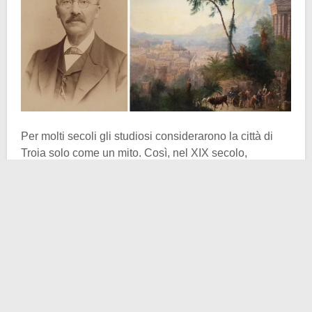
Per molti secoli gli studiosi considerarono la città di
Troia solo come un mito. Così, nel XIX secolo,
l’archeologo tedesco
Heinrich Schliemann
decise di
intraprendere una ricerca per dimostrare la reale
esistenza della città di Omero e di fatto ci riuscì.
Hisarlik
, sito dove scavò l’archeologo, ad oggi è
riconosciuto come il luogo dove un tempo di trovava
Troia. Tra le tante scoperte che Schliemann fece, c’è
anche il ”
Tesoro di Priamo
”, probabilmente
appartenete al re troiano.