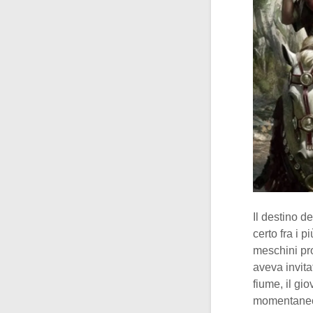
Il destino d
certo fra i 
meschini pro
aveva invit
fiume, il gi
momentaneo 