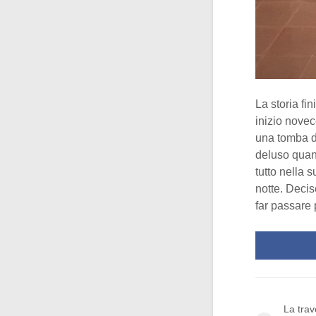
La storia fi
inizio novec
una tomba di
deluso quand
tutto nella 
notte. Decis
far passare
La trave