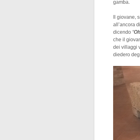
gamba.
Il giovane,
all’ancora d
dicendo
“
Oh
che il giova
dei villaggi
diedero degn