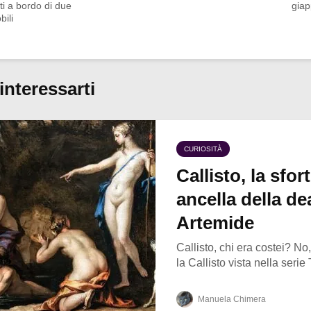
i a bordo di due
gia
ili
interessarti
CURIOSITÀ
Callisto, la sfor
ancella della de
Artemide
Callisto, chi era costei? N
la Callisto vista nella serie
Manuela Chimera