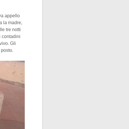
va appello
va la madre,
le tre notti
i contadini
vivo. Gli
 posto.