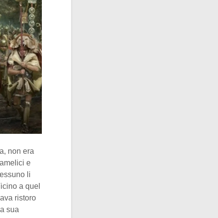
ia, non era
famelici e
essuno li
icino a quel
ava ristoro
la sua