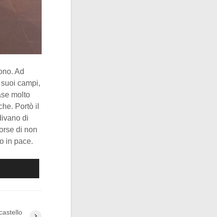
cono. Ad
i suoi campi,
ase molto
he. Portò il
divano di
forse di non
o in pace.
castello