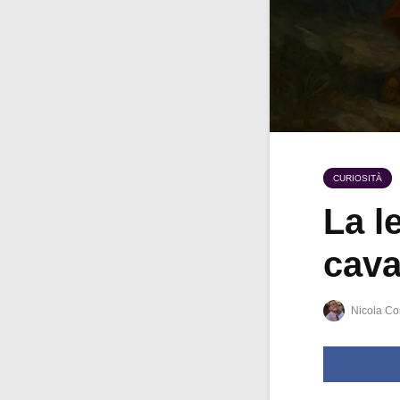
CURIOSITÀ
La l
cava
Nicola Co