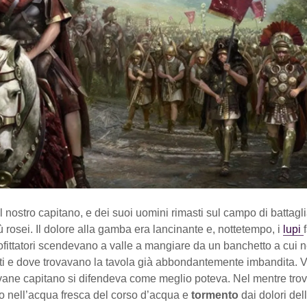
el nostro capitano, e dei suoi uomini rimasti sul campo di battagl
più rosei. Il dolore alla gamba era lancinante e, nottetempo, i
lupi
fittatori scendevano a valle a mangiare da un banchetto a cui n
ati e dove trovavano la tavola già abbondantemente imbandita. V
ovane capitano si difendeva come meglio poteva. Nel mentre trov
nell’acqua fresca del corso d’acqua e
tormento
dai dolori del