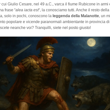
r cui Giulio Cesare, nel 49 a.C., varca il fiume Rubicone in armi
ma frase “
alea iacta est
“, la conosciamo tutti. Anche il resto della
a, solo in pochi, conoscono la
leggenda della Malanotte
, un m
conto popolare e vicende paranormali ambientante in provincia d
cete neanche voi? Tranquilli, siete nel posto giusto!