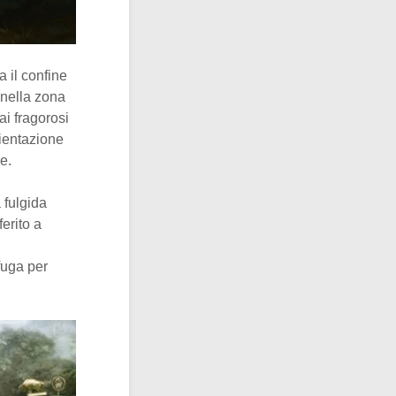
a il confine
 nella zona
ai fragorosi
bientazione
e.
a fulgida
ferito a
fuga per