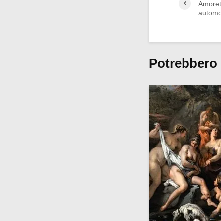
Amorett
automob
Potrebbero 