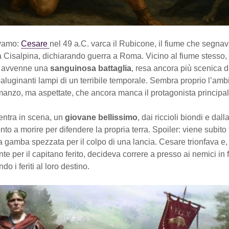
evamo:
Cesare
nel 49 a.C. varca il Rubicone, il fiume che segnav
a Cisalpina, dichiarando guerra a Roma. Vicino al fiume stesso,
, avvenne una
sanguinosa battaglia
, resa ancora più scenica d
baluginanti lampi di un terribile temporale. Sembra proprio l’am
manzo, ma aspettate, che ancora manca il protagonista principal
entra in scena, un
giovane bellissimo
, dai riccioli biondi e dall
nto a morire per difendere la propria terra. Spoiler: viene subito 
a gamba spezzata per il colpo di una lancia. Cesare trionfava e,
te per il capitano ferito, decideva correre a presso ai nemici in 
ando i feriti al loro destino.