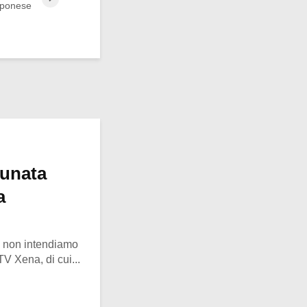
pponese
tunata
a
o, non intendiamo
 TV Xena, di cui...