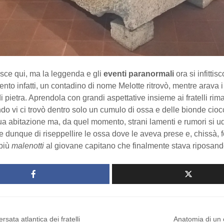
nisce qui, ma la leggenda e gli
eventi paranormali
ora si infittis
ento infatti, un contadino di nome Melotte ritrovò, mentre arava 
 pietra. Aprendola con grandi aspettative insieme ai fratelli rim
o vi ci trovò dentro solo un cumulo di ossa e delle bionde ciocc
sua abitazione ma, da quel momento, strani lamenti e rumori si u
e dunque di riseppellire le ossa dove le aveva prese e, chissà, 
 più
malenotti
al giovane capitano che finalmente stava riposand
rsata atlantica dei fratelli
Anatomia di un 