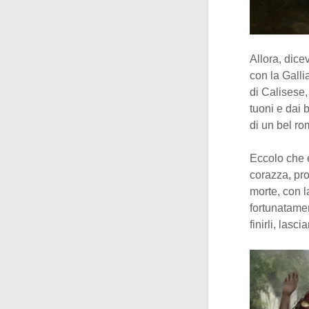
Allora, dic
con la Galli
di Calisese
tuoni e dai 
di un bel ro
Eccolo che 
corazza, pro
morte, con l
fortunatamen
finirli, lasci