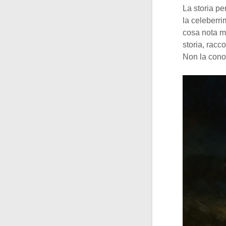
La storia pe
la celeberri
cosa nota m
storia, rac
Non la conos