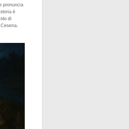
 e pronuncia
 storia è
isto di
i Cesena.