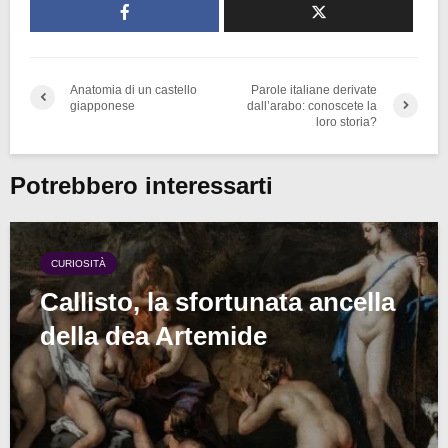
Anatomia di un castello
Parole italiane derivate
giapponese
dall’arabo: conoscete la
loro storia?
Potrebbero interessarti
CURIOSITÀ
Callisto, la sfortunata ancella
della dea Artemide