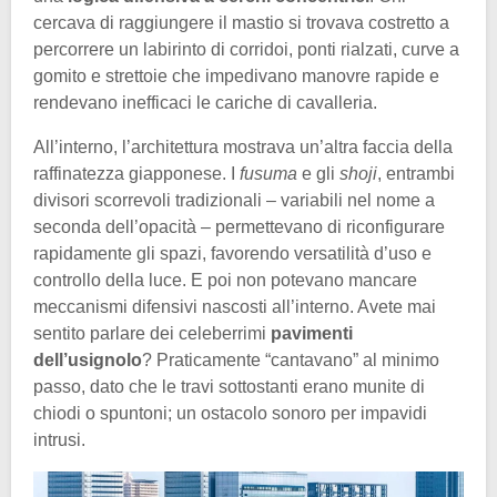
cercava di raggiungere il mastio si trovava costretto a
percorrere un labirinto di corridoi, ponti rialzati, curve a
gomito e strettoie che impedivano manovre rapide e
rendevano inefficaci le cariche di cavalleria.
All’interno, l’architettura mostrava un’altra faccia della
raffinatezza giapponese. I
fusuma
e gli
shoji
, entrambi
divisori scorrevoli tradizionali – variabili nel nome a
seconda dell’opacità – permettevano di riconfigurare
rapidamente gli spazi, favorendo versatilità d’uso e
controllo della luce. E poi non potevano mancare
meccanismi difensivi nascosti all’interno. Avete mai
sentito parlare dei celeberrimi
pavimenti
dell’usignolo
? Praticamente “cantavano” al minimo
passo, dato che le travi sottostanti erano munite di
chiodi o spuntoni; un ostacolo sonoro per impavidi
intrusi.