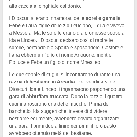
alla caccia al cinghiale calidonio.
I Dioscuri si erano innamorati delle
sorelle gemelle
Febe e Ilaira
, figlie dello zio Leucippo, il quale viveva
a Messeia. Ma le sorelle erano già promesse spose a
Ida e Linceo. I Dioscuri decisero così di rapire le
sorelle, portandole a Sparta e sposandole. Castore e
Ilaira ebbero un figlio di nome Anogone, mentre
Polluce e Febe un figlio di nome Mnesileo.
Le due coppie di cugini si incontrarono durante una
razzia di bestiame in Arcadia
. Per vendicarsi dei
Dioscuri, Ida e Linceo li ingannarono proponendo una
gara di abbuffate truccata
. Dopo la razzia, i quattro
cugini arrostirono una delle mucche. Prima del
banchetto, Ida suggerì che, invece di dividere il
bestiame equmente, avrebbero dovuto organizzare
una gara. I primi due a finire per primi il loro pasto
avrebbero ottenuto metà del bestiame.