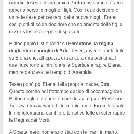
rapirla
. Teseo e il suo amico
Piritoo
avevano entrambi
appena perso le mogli e i figli. Così i due decisero di
unire le forze per cercarsi delle nuove mogli. Erano
così pieni di sé da decidere che solamente delle figlie
di Zeus fossero degne di sposarli.
Piritoo puntò il suo radar su
Persefone, la regina
degli Inferi e moglie di Ade
. Teseo, invece, puntò tutto
su Elena che, all’epoca, era ancora una bambina. I
due riuscirono a intrufolarsi a Sparta e a rapire Elena
mentre danzava nel tempio di Artemide.
Teseo portò poi Elena dalla propria madre,
Etra
.
Questo perché nel frattempo decise di accompagnare
Piritoo negli Inferi per cercare di rapire pure Persefone.
Tuttavia non avevano fatto i conti con le
Furie
, le quali
li imprigionarono per il loro tentativo folle di voler rapire
la Regina dei Morti.
A Sparta, però, non erano stati con le mani in mano.