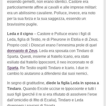
essendo gemelli, non erano identici. Castore era
particolarmente affine ai cavalli e alle imprese militari:
era un abilissimo cavaliere. Polluce, invece, era noto
per la sua forza e la sua saggezza, essendo un
bravissimo pugile.
Leda e il cigno
– Castore e Polluce erano i figli di
Leda, figlia di Testio, re di Pleurone in Etolia e di Zeus.
Proprio così: i Dioscuri erano l’ennesima prole di quel
donnaiolo di Zeus
. Leda era sposata con Tindaro di
Sparta. Questi, insieme al fratello Icario, era stato
esiliato dal fratello Ippocoont, il neo incoronato re di
Sparta
. Re Testio ospitò Tindaro e Icario. I due in
cambio lo aiutarono a difendersi dai suoi nemici.
In segno di gratitudine,
diede la figlia Leda in sposa a
Tindaro
. Quando Ercole uccise re Ippocoonte e tutti i
suoi figli (perché il re si era rifiutato di assolvere l’eroe
dall’omicidio di Ifito di Ecalia), Tindaro e Leda
divennero i sovrani di Sparta.