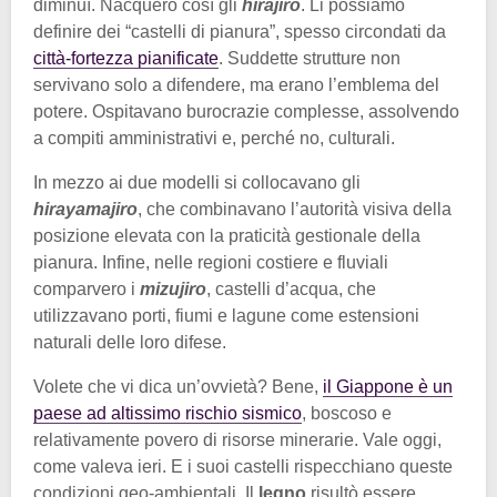
diminuì. Nacquero così gli
hirajiro
. Li possiamo
definire dei “castelli di pianura”, spesso circondati da
città-fortezza pianificate
. Suddette strutture non
servivano solo a difendere, ma erano l’emblema del
potere. Ospitavano burocrazie complesse, assolvendo
a compiti amministrativi e, perché no, culturali.
In mezzo ai due modelli si collocavano gli
hirayamajiro
, che combinavano l’autorità visiva della
posizione elevata con la praticità gestionale della
pianura. Infine, nelle regioni costiere e fluviali
comparvero i
mizujiro
, castelli d’acqua, che
utilizzavano porti, fiumi e lagune come estensioni
naturali delle loro difese.
Volete che vi dica un’ovvietà? Bene,
il Giappone è un
paese ad altissimo rischio sismico
, boscoso e
relativamente povero di risorse minerarie. Vale oggi,
come valeva ieri. E i suoi castelli rispecchiano queste
condizioni geo-ambientali. Il
legno
risultò essere