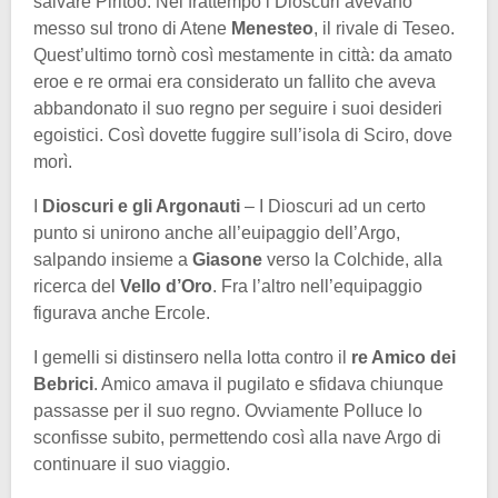
salvare Piritoo. Nel frattempo i Dioscuri avevano
messo sul trono di Atene
Menesteo
, il rivale di Teseo.
Quest’ultimo tornò così mestamente in città: da amato
eroe e re ormai era considerato un fallito che aveva
abbandonato il suo regno per seguire i suoi desideri
egoistici. Così dovette fuggire sull’isola di Sciro, dove
morì.
I
Dioscuri e gli Argonauti
– I Dioscuri ad un certo
punto si unirono anche all’euipaggio dell’Argo,
salpando insieme a
Giasone
verso la Colchide, alla
ricerca del
Vello d’Oro
. Fra l’altro nell’equipaggio
figurava anche Ercole.
I gemelli si distinsero nella lotta contro il
re Amico dei
Bebrici
. Amico amava il pugilato e sfidava chiunque
passasse per il suo regno. Ovviamente Polluce lo
sconfisse subito, permettendo così alla nave Argo di
continuare il suo viaggio.