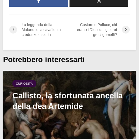
La leggenda della
Castore e Polluce, chi
Malanotte, a cavallo tra
erano i Dioscuri, gli eroi
credenze e storia
greci gemelli?
Potrebbero interessarti
CURIOSITÀ
Callisto, la sfortunata ancella
della dea Artemide