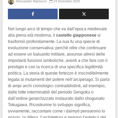
Alessandro Marinucci
24 Dicembre 2025
Nel lungo arco di tempo che va dall’epoca medievale
alla piena età moderna, il
castello giapponese
si
trasformò profondamente. La sua fu una specie di
evoluzione conservativa: perché oltre che continuare
ad essere un baluardo militare, assunse altresì delle
importanti funzioni simboliche, aventi a che fare con il
prestigio e con la ricerca di una specifica legittimità
politica. La storia di queste fortezze è inscindibilmente
legata ai mutamenti del potere nell’arcipelago. Si parla
di ampi archi cronologici contraddistinti, ad esempio,
dalle lotte interminabili del periodo Sengoku o
dall’ordine gerarchizzato instaurato dallo shogunato
Tokugawa. Ricostruirne lo sviluppo significa,
ovviamente, raccontare come i daimyō pensarono lo
spazio, la difesa, l’architettura e persino l’estetica del