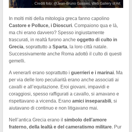
Crediti foto: @Jean-Bruno Gassies, Web Gallery of Art
In molti miti della mitologia greca fanno capolino
Castore e Polluce, i Dioscuri
. Compaiono qua e là,
ma chi erano davvero? Spesso ingiustamente
trascurati, in realtà furono anche
oggetto di culto in
Grecia
, soprattutto a
Sparta
, la loro città natale.
Successivamente anche Roma adottò il culto di questi
gemelli.
A venerarli erano soprattutto i
guerrieri e i marinai
. Ma
per via delle loro peculiarità erano anche associati ai
cavalli e all’equitazione. Eroi giovani, impavidi e
coraggiosi, spesso raffigurati a cavallo, si amavano e
rispettavano a vicenda. Erano
amici inseparabili
, si
aiutavano di continuo e non litigavano mai.
Nell’antica Grecia erano il
simbolo dell’amore
fraterno, della lealtà e del cameratismo militare
. Pur