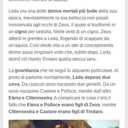
Leda era una delle
donne mortali più belle
della sua
epoca. Inevitabilmente la sua bellezza non passò
inosservata agli occhi di Zeus, il quale si trasformò in
un
cigno
per sedurla. Nelle vesti di un cigno, Zeus
atterrò in grembo a Leda, fingendo di scappare da
un’aquila. Così diede vita a un atto di concepimento
divino assai singolare visto che, subito dopo, Leda
dormì col marito Tindaro quella stessa sera.
La
gravidanza
che ne seguì fu alquanto particolare. Al
posto di partorire normalmente,
Leda depose due
uova
. Da ciascun uovo nacquero due gemelli. Da un
uovo nacquero Castore e Polluce, mentre dall’altro
Elena e Clitennestra
. A complicare le cose c’era il
fatto che
Elena e Polluce erano figli di Zeus
, mentre
Clitennestra e Castore erano figli di Tindaro
.