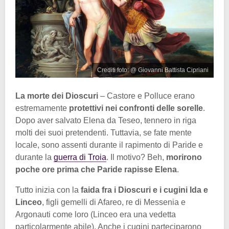
Crediti foto: @ Giovanni Battista Cipriani
La morte dei Dioscuri
– Castore e Polluce erano
estremamente
protettivi nei confronti delle sorelle
.
Dopo aver salvato Elena da Teseo, tennero in riga
molti dei suoi pretendenti. Tuttavia, se fate mente
locale, sono assenti durante il rapimento di Paride e
durante la
guerra di Troia
. Il motivo? Beh,
morirono
poche ore prima che Paride rapisse Elena
.
Tutto inizia con la
faida fra i Dioscuri e i cugini Ida e
Linceo
, figli gemelli di Afareo, re di Messenia e
Argonauti come loro (Linceo era una vedetta
particolarmente abile). Anche i cugini parteciparono