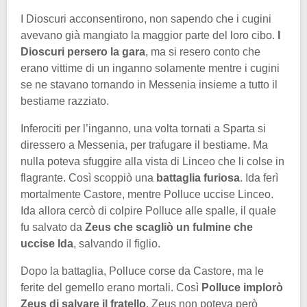
I Dioscuri acconsentirono, non sapendo che i cugini
avevano già mangiato la maggior parte del loro cibo.
I
Dioscuri persero la gara
, ma si resero conto che
erano vittime di un inganno solamente mentre i cugini
se ne stavano tornando in Messenia insieme a tutto il
bestiame razziato.
Inferociti per l’inganno, una volta tornati a Sparta si
diressero a Messenia, per trafugare il bestiame. Ma
nulla poteva sfuggire alla vista di Linceo che li colse in
flagrante. Così scoppiò una
battaglia furiosa
. Ida ferì
mortalmente Castore, mentre Polluce uccise Linceo.
Ida allora cercò di colpire Polluce alle spalle, il quale
fu salvato da
Zeus che scagliò un fulmine che
uccise Ida
, salvando il figlio.
Dopo la battaglia, Polluce corse da Castore, ma le
ferite del gemello erano mortali. Così
Polluce implorò
Zeus di salvare il fratello
. Zeus non poteva però