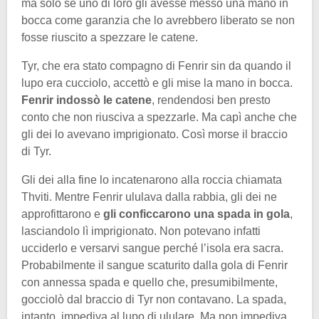
ma solo se uno di loro gli avesse messo una mano in
bocca come garanzia che lo avrebbero liberato se non
fosse riuscito a spezzare le catene.
Tyr, che era stato compagno di Fenrir sin da quando il
lupo era cucciolo, accettò e gli mise la mano in bocca.
Fenrir indossò le catene
, rendendosi ben presto
conto che non riusciva a spezzarle. Ma capì anche che
gli dei lo avevano imprigionato. Così morse il braccio
di Tyr.
Gli dei alla fine lo incatenarono alla roccia chiamata
Thviti. Mentre Fenrir ululava dalla rabbia, gli dei ne
approfittarono e
gli conficcarono una spada in gola
,
lasciandolo lì imprigionato. Non potevano infatti
ucciderlo e versarvi sangue perché l’isola era sacra.
Probabilmente il sangue scaturito dalla gola di Fenrir
con annessa spada e quello che, presumibilmente,
gocciolò dal braccio di Tyr non contavano. La spada,
intanto, impediva al lupo di ululare. Ma non impediva