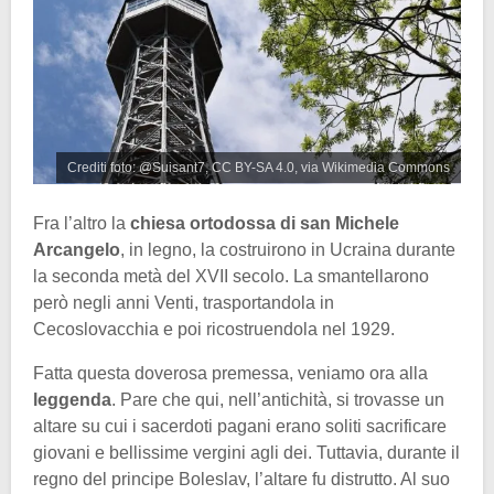
Crediti foto: @Suisant7, CC BY-SA 4.0, via Wikimedia Commons
Fra l’altro la
chiesa ortodossa di san Michele
Arcangelo
, in legno, la costruirono in Ucraina durante
la seconda metà del XVII secolo. La smantellarono
però negli anni Venti, trasportandola in
Cecoslovacchia e poi ricostruendola nel 1929.
Fatta questa doverosa premessa, veniamo ora alla
leggenda
. Pare che qui, nell’antichità, si trovasse un
altare su cui i sacerdoti pagani erano soliti sacrificare
giovani e bellissime vergini agli dei. Tuttavia, durante il
regno del principe Boleslav, l’altare fu distrutto. Al suo