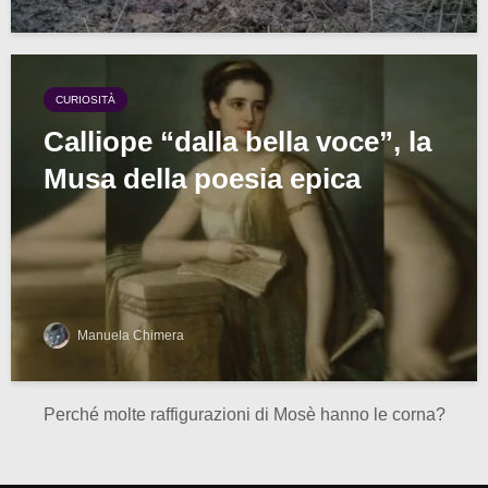
CURIOSITÀ
Calliope “dalla bella voce”, la
Musa della poesia epica
Manuela Chimera
Perché molte raffigurazioni di Mosè hanno le corna?