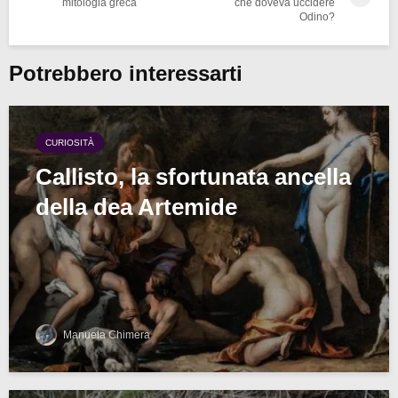
mitologia greca
che doveva uccidere
Odino?
Potrebbero interessarti
CURIOSITÀ
Callisto, la sfortunata ancella
della dea Artemide
Manuela Chimera