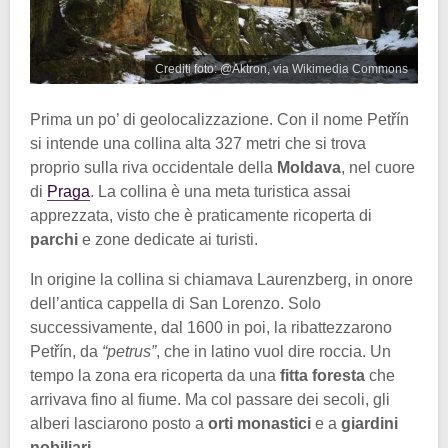
Crediti foto: @Aktron, via Wikimedia Commons
Prima un po’ di geolocalizzazione. Con il nome Petřín
si intende una collina alta 327 metri che si trova
proprio sulla riva occidentale della
Moldava
, nel cuore
di
Praga
. La collina è una meta turistica assai
apprezzata, visto che è praticamente ricoperta di
parchi
e zone dedicate ai turisti.
In origine la collina si chiamava Laurenzberg, in onore
dell’antica cappella di San Lorenzo. Solo
successivamente, dal 1600 in poi, la ribattezzarono
Petřín, da
“petrus”
, che in latino vuol dire roccia. Un
tempo la zona era ricoperta da una
fitta foresta
che
arrivava fino al fiume. Ma col passare dei secoli, gli
alberi lasciarono posto a
orti monastici
e a
giardini
nobiliari
.