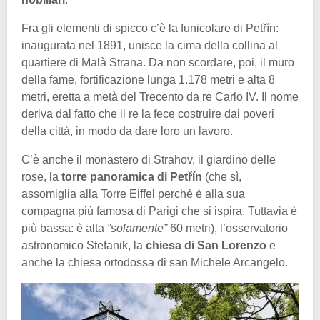
Fra gli elementi di spicco c’è la funicolare di Petřín:
inaugurata nel 1891, unisce la cima della collina al
quartiere di Malà Strana. Da non scordare, poi, il muro
della fame, fortificazione lunga 1.178 metri e alta 8
metri, eretta a metà del Trecento da re Carlo IV. Il nome
deriva dal fatto che il re la fece costruire dai poveri
della città, in modo da dare loro un lavoro.
C’è anche il monastero di Strahov, il giardino delle
rose, la
torre panoramica di Petřín
(che sì,
assomiglia alla Torre Eiffel perché è alla sua
compagna più famosa di Parigi che si ispira. Tuttavia è
più bassa: è alta
“solamente”
60 metri), l’osservatorio
astronomico Stefanik, la
chiesa di San Lorenzo
e
anche la chiesa ortodossa di san Michele Arcangelo.