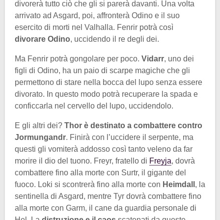
divorerà tutto ciò che gli si parerà davanti. Una volta
arrivato ad Asgard, poi, affronterà Odino e il suo
esercito di morti nel Valhalla. Fenrir potrà così
divorare Odino
, uccidendo il re degli dei.
Ma Fenrir potrà gongolare per poco.
Vidarr
, uno dei
figli di Odino, ha un paio di scarpe magiche che gli
permettono di stare nella bocca del lupo senza essere
divorato. In questo modo potrà recuperare la spada e
conficcarla nel cervello del lupo, uccidendolo.
E gli altri dei?
Thor è destinato a combattere contro
Jormungandr
. Finirà con l’uccidere il serpente, ma
questi gli vomiterà addosso così tanto veleno da far
morire il dio del tuono. Freyr, fratello di
Freyja
, dovrà
combattere fino alla morte con Surtr, il gigante del
fuoco. Loki si scontrerà fino alla morte con
Heimdall
, la
sentinella di Asgard, mentre Tyr dovrà combattere fino
alla morte con Garm, il cane da guardia personale di
Hel. La
distruzione e il caos
scatenati da queste