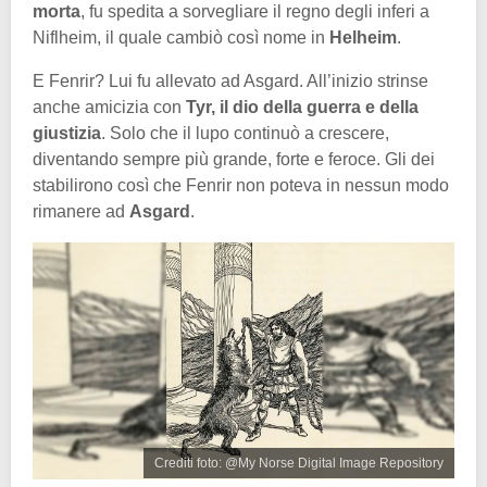
morta
, fu spedita a sorvegliare il regno degli inferi a
Niflheim, il quale cambiò così nome in
Helheim
.
E Fenrir? Lui fu allevato ad Asgard. All’inizio strinse
anche amicizia con
Tyr, il dio della guerra e della
giustizia
. Solo che il lupo continuò a crescere,
diventando sempre più grande, forte e feroce. Gli dei
stabilirono così che Fenrir non poteva in nessun modo
rimanere ad
Asgard
.
Crediti foto: @My Norse Digital Image Repository