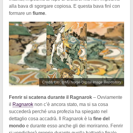
alla bava di sgorgare copiosa. E questa bava finì con
formare un
fiume
.
Crediti foto: @My Norse Digital Image Repository
Fenrir si scatena durante il Ragnarok
– Ovviamente
il
Ragnarok
non c’è ancora stato, ma si sa cosa
succederà perché una profezia ha spiegato nel
dettaglio cosa accadrà. Il Ragnarok è la
fine del
mondo
e durante esso anche gli dei moriranno. Fenrir
si vendicherà proprio durante quella battaglia finale.