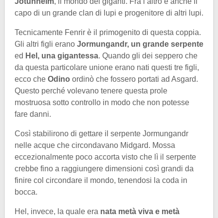
Jotunheim
, il mondo dei giganti. Fra l’altro è anche il
capo di un grande clan di lupi e progenitore di altri lupi.
Tecnicamente Fenrir è il primogenito di questa coppia.
Gli altri figli erano
Jormungandr, un grande serpente
ed
Hel, una gigantessa
. Quando gli dei seppero che
da questa particolare unione erano nati questi tre figli,
ecco che
Odino
ordinò che fossero portati ad Asgard.
Questo perché volevano tenere questa prole
mostruosa sotto controllo in modo che non potesse
fare danni.
Così stabilirono di gettare il serpente Jormungandr
nelle acque che circondavano Midgard. Mossa
eccezionalmente poco accorta visto che lì il serpente
crebbe fino a raggiungere dimensioni così grandi da
finire col circondare il mondo, tenendosi la coda in
bocca.
Hel, invece, la quale era
nata metà viva e metà