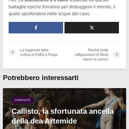
battaglie epiche finiranno per distruggere il mondo, il
quale sprofonderà nelle acque del caos.
La leggenda della
Perché molte
collina di Petřín a Praga
raffigurazioni di Mosè
hanno le corna?
Potrebbero interessarti
CURIOSITÀ
Callisto, la sfortunata ancella
della dea Artemide