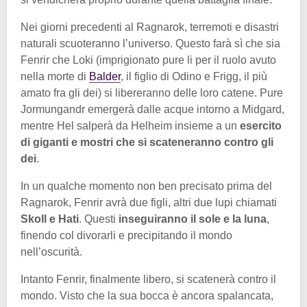
Nei giorni precedenti al Ragnarok, terremoti e disastri
naturali scuoteranno l’universo. Questo farà sì che sia
Fenrir che Loki (imprigionato pure li per il ruolo avuto
nella morte di
Balder
, il figlio di Odino e Frigg, il più
amato fra gli dei) si libereranno delle loro catene. Pure
Jormungandr emergerà dalle acque intorno a Midgard,
mentre Hel salperà da Helheim insieme a un
esercito
di giganti e mostri che si scateneranno contro gli
dei
.
In un qualche momento non ben precisato prima del
Ragnarok, Fenrir avrà due figli, altri due lupi chiamati
Skoll e Hati
. Questi
inseguiranno il sole e la luna
,
finendo col divorarli e precipitando il mondo
nell’oscurità.
Intanto Fenrir, finalmente libero, si scatenerà contro il
mondo. Visto che la sua bocca è ancora spalancata,