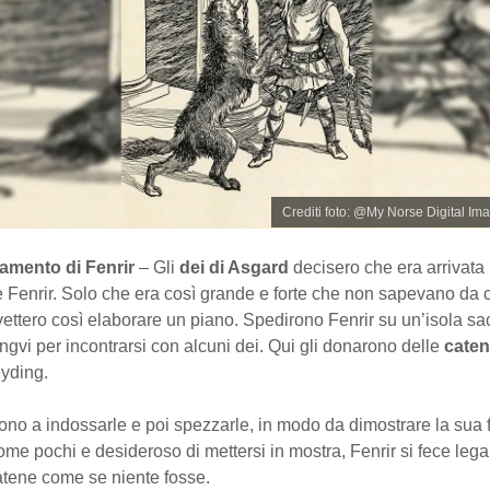
Crediti foto: @My Norse Digital Im
amento di Fenrir
– Gli
dei di Asgard
decisero che era arrivata 
 Fenrir. Solo che era così grande e forte che non sapevano da 
vettero così elaborare un piano. Spedirono Fenrir su un’isola sa
gvi per incontrarsi con alcuni dei. Qui gli donarono delle
cate
yding.
rono a indossarle e poi spezzarle, in modo da dimostrare la sua 
me pochi e desideroso di mettersi in mostra, Fenrir si fece lega
atene come se niente fosse.