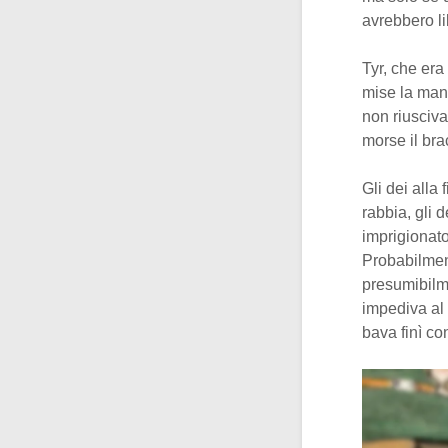
avrebbero li
Tyr, che era
mise la man
non riusciva
morse il brac
Gli dei alla
rabbia, gli 
imprigionato
Probabilment
presumibilme
impediva al 
bava finì c