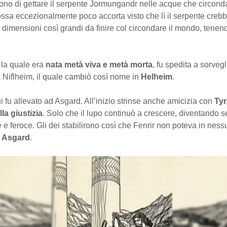
irono di gettare il serpente Jormungandr nelle acque che circon
sa eccezionalmente poco accorta visto che lì il serpente crebb
dimensioni così grandi da finire col circondare il mondo, tenen
 la quale era
nata metà viva e metà morta
, fu spedita a sorvegl
 a Niflheim, il quale cambiò così nome in
Helheim
.
i fu allevato ad Asgard. All’inizio strinse anche amicizia con
Tyr
la giustizia
. Solo che il lupo continuò a crescere, diventando 
e e feroce. Gli dei stabilirono così che Fenrir non poteva in ne
d
Asgard
.