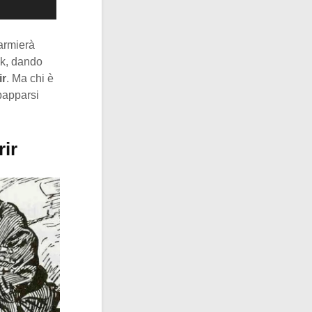
armierà
ok, dando
ir
. Ma chi è
papparsi
rir