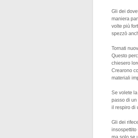
Gli dei dove
maniera part
volte più fo
spezzò anch
Tornati nuo
Questo perc
chiesero lor
Crearono c
materiali im
Se volete l
passo di un 
il respiro d
Gli dei rifec
insospettito
ma solo se 