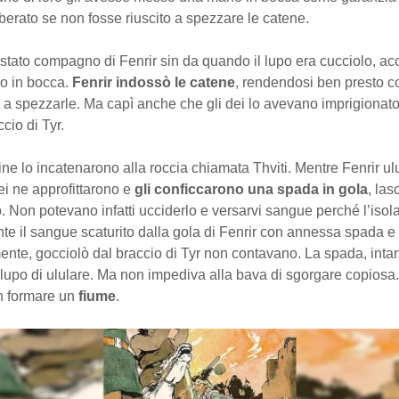
berato se non fosse riuscito a spezzare le catene.
 stato compagno di Fenrir sin da quando il lupo era cucciolo, acc
o in bocca.
Fenrir indossò le catene
, rendendosi ben presto c
 a spezzarle. Ma capì anche che gli dei lo avevano imprigionato
cio di Tyr.
 fine lo incatenarono alla roccia chiamata Thviti. Mentre Fenrir ul
dei ne approfittarono e
gli conficcarono una spada in gola
, las
. Non potevano infatti ucciderlo e versarvi sangue perché l’isola
e il sangue scaturito dalla gola di Fenrir con annessa spada e 
nte, gocciolò dal braccio di Tyr non contavano. La spada, intan
lupo di ululare. Ma non impediva alla bava di sgorgare copiosa
on formare un
fiume
.