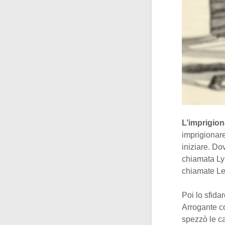
L’imprigion
imprigionare
iniziare. Do
chiamata Lyn
chiamate Le
Poi lo sfida
Arrogante co
spezzò le c