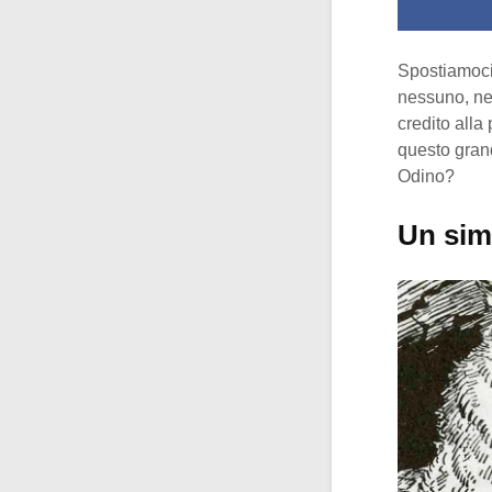
Spostiamoci
nessuno, nea
credito alla
questo gran
Odino?
Un simp