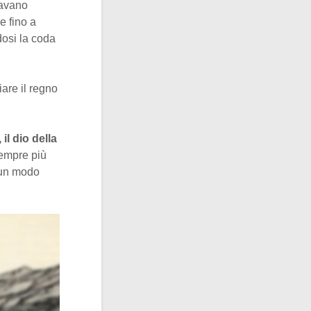
davano
e fino a
dosi la coda
iare il regno
, il dio della
sempre più
ssun modo