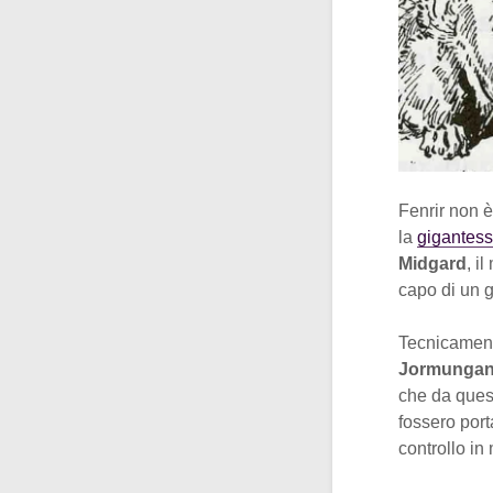
Fenrir non è
la
gigantes
Midgard
, i
capo di un gr
Tecnicamente
Jormungand
che da quest
fossero por
controllo in