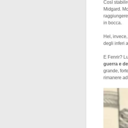
Così stabil
Midgard. Mos
raggiungere 
in bocca.
Hel, invece,
degli inferi
E Fenrir? Lu
guerra e del
grande, fort
rimanere a