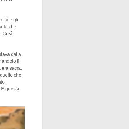
ettò e gli
onto che
. Così
ulava dalla
ciandolo lì
 era sacra.
quello che,
to,
. E questa