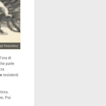
age Repository
l’ora di
che parte
cra
ne
resistenti
forza.
re. Poi