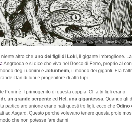
Crediti foto: @My Norse Digital Im
 niente altro che
uno dei figli di Loki
, il gigante imbroglione. L
sa
Angrboda e si dice che viva nel Bosco di Ferro, proprio al conf
l mondo degli uomini e
Jotunheim
, il mondo dei giganti. Fra l’alt
ande clan di lupi e progenitore di altri lupi.
 Fenrir è il primogenito di questa coppia. Gli altri figli erano
r, un grande serpente
ed
Hel, una gigantessa
. Quando gli 
a particolare unione erano nati questi tre figli, ecco che
Odino
tati ad Asgard. Questo perché volevano tenere questa prole mos
 modo che non potesse fare danni.