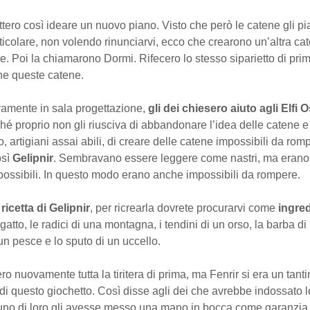
ttero così ideare un nuovo piano. Visto che però le catene gli p
icolare, non volendo rinunciarvi, ecco che crearono un’altra ca
rte. Poi la chiamarono Dormi. Rifecero lo stesso siparietto di pri
e queste catene.
vamente in sala progettazione,
gli dei chiesero aiuto agli Elfi 
hé proprio non gli riusciva di abbandonare l’idea delle catene 
o, artigiani assai abili, di creare delle catene impossibili da rom
osì
Gelipnir
. Sembravano essere leggere come nastri, ma erano f
possibili. In questo modo erano anche impossibili da rompere.
a
ricetta di Gelipnir
, per ricrearla dovrete procurarvi come
ingred
gatto, le radici di una montagna, i tendini di un orso, la barba d
i un pesce e lo sputo di un uccello.
ero nuovamente tutta la tiritera di prima, ma Fenrir si era un tant
 di questo giochetto. Così disse agli dei che avrebbe indossato l
uno di loro gli avesse messo una mano in bocca come garanzia 