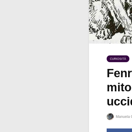
CURIOSITÀ
Fenri
mito
ucci
Manuela 