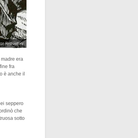
age Repository
a madre era
ine fra
ro è anche il
dei seppero
ordinò che
truosa sotto