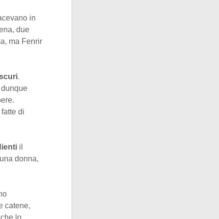
iacevano in
tena, due
ma, ma Fenrir
Oscuri
.
e dunque
pere.
atte di
ienti
il
i una donna,
ino
e catene,
che lo