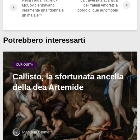
Nella Faida Hatfield-
La traversata atlantica
McCoy c’entravano
dei fratelli Amoretti a
veramente una “donna e
bordo di due automobili
un maiale”?
Potrebbero interessarti
CURIOSITÀ
Callisto, la sfortunata ancella
della dea Artemide
Manuela Chimera