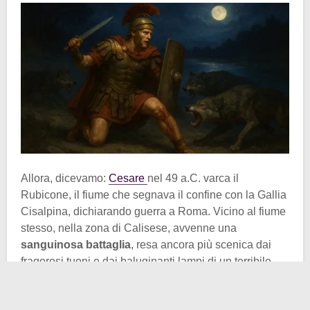
Allora, dicevamo:
Cesare
nel 49 a.C. varca il
Rubicone, il fiume che segnava il confine con la Gallia
Cisalpina, dichiarando guerra a Roma. Vicino al fiume
stesso, nella zona di Calisese, avvenne una
sanguinosa battaglia
, resa ancora più scenica dai
fragorosi tuoni e dai baluginanti lampi di un terribile
temporale. Sembra proprio l’ambientazione di un bel
romanzo, ma aspettate, che ancora manca il