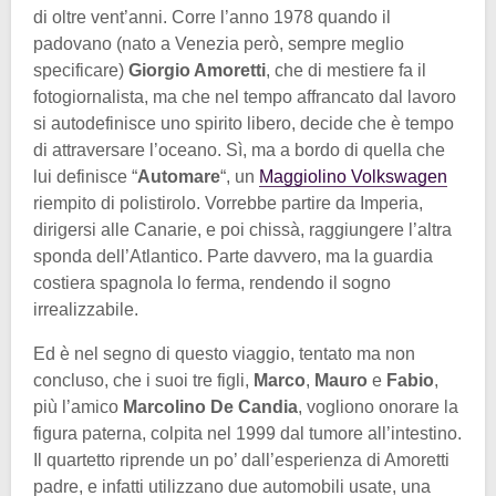
di oltre vent’anni. Corre l’anno 1978 quando il
padovano (nato a Venezia però, sempre meglio
specificare)
Giorgio Amoretti
, che di mestiere fa il
fotogiornalista, ma che nel tempo affrancato dal lavoro
si autodefinisce uno spirito libero, decide che è tempo
di attraversare l’oceano. Sì, ma a bordo di quella che
lui definisce “
Automare
“, un
Maggiolino Volkswagen
riempito di polistirolo. Vorrebbe partire da Imperia,
dirigersi alle Canarie, e poi chissà, raggiungere l’altra
sponda dell’Atlantico. Parte davvero, ma la guardia
costiera spagnola lo ferma, rendendo il sogno
irrealizzabile.
Ed è nel segno di questo viaggio, tentato ma non
concluso, che i suoi tre figli,
Marco
,
Mauro
e
Fabio
,
più l’amico
Marcolino De Candia
, vogliono onorare la
figura paterna, colpita nel 1999 dal tumore all’intestino.
Il quartetto riprende un po’ dall’esperienza di Amoretti
padre, e infatti utilizzano due automobili usate, una