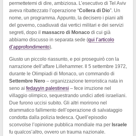
permettetemi di dire, ambiziosa. L’esecutivo di Tel Aviv
aveva ribattezzato l’operazione “
Collera di Dio
”. Un
nome, un programma. Appunto, la decisero i piani alti
del governo, coadiuvati dai vertici militari e dei servizi
segreti, dopo il
massacro di Monaco
di cui già
abbiamo discusso in separata sede (
qui l’articolo
d’approfondimento
).
Giusto un piccolo riassunto, e poi proseguirò con la
narrazione dell’affare Lillehammer. Il 5 settembre 1972,
durante le Olimpiadi di Monaco, un commando di
Settembre Nero
– organizzazione terroristica nata in
seno ai
fedayyin palestinesi
– fece irruzione nel
villaggio olimpico, sequestrando undici atleti israeliani.
Due furono uccisi subito. Gli altri morirono nel
drammatico fallimento dell’operazione di salvataggio
condotta dalla polizia tedesca. Quell’episodio
sconvolse l’opinione pubblica mondiale ma per
Israele
fu qualcos’altro, ovvero un trauma nazionale.