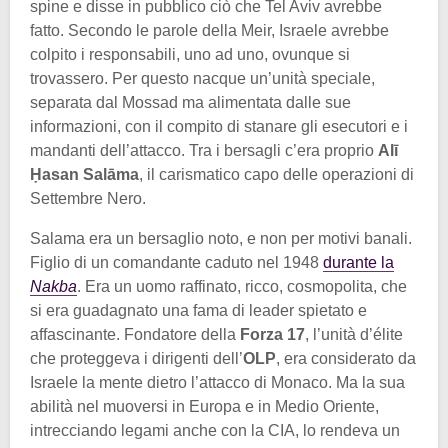
spine e disse in pubblico ciò che Tel Aviv avrebbe
fatto. Secondo le parole della Meir, Israele avrebbe
colpito i responsabili, uno ad uno, ovunque si
trovassero. Per questo nacque un’unità speciale,
separata dal Mossad ma alimentata dalle sue
informazioni, con il compito di stanare gli esecutori e i
mandanti dell’attacco. Tra i bersagli c’era proprio
Alī
Ḥasan Salāma
, il carismatico capo delle operazioni di
Settembre Nero.
Salama era un bersaglio noto, e non per motivi banali.
Figlio di un comandante caduto nel 1948
durante la
Nakba
. Era un uomo raffinato, ricco, cosmopolita, che
si era guadagnato una fama di leader spietato e
affascinante. Fondatore della
Forza 17
, l’unità d’élite
che proteggeva i dirigenti dell’
OLP
, era considerato da
Israele la mente dietro l’attacco di Monaco. Ma la sua
abilità nel muoversi in Europa e in Medio Oriente,
intrecciando legami anche con la CIA, lo rendeva un