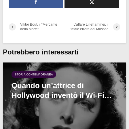
Viktor Bout, il “Mercante
L’affare Lillehammer, il
della Morte”
fatale errore del Mossad
Potrebbero interessarti
STORIA CONTEMPORANEA
Quando un’attrice di
Hollywood inventò il Wi-Fi…