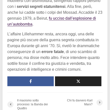
muoversi con disinvoltura, stringendo rapporti persino
con i
servizi segreti statunitensi
. Alla fine, però,
anche lui cadde sotto i colpi del Mossad. Accadde il 23
gennaio 1979, a Beirut,
fu ucciso dall’esplosione di
un’autobomba
.
L’affaire Lillehammer resta, ancora oggi, una delle
pagine più oscure della guerra segreta combattuta in
Europa durante gli anni ’70. Sì, rivelò le drammatiche
conseguenze di un
errore fatale
, di uno scambio di
persona; ma disse molto altro. Fece intendere quanto
sottile fosse il confine tra giustizia e vendetta, tra
operazioni di intelligence e crimini comuni.
Il maoismo sotto
Chi fu davvero Karl
processo: la Banda dei
Marx?
Quattro