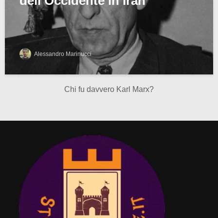
dell’Occidente in Iran
Alessandro Marinucci
Chi fu davvero Karl Marx?