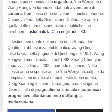
a morte, poi commutata in
ergastolo
. Yao Wenyuan e
Wang Hongwen furono condannati a
vent’anni di
carcere
. Il processo ebbe un valore simbolico enorme.
Chiudeva l’era della Rivoluzione Culturale e apriva
quella delle riforme economiche e politiche che
avrebbero
trasformato la Cina negli anni ’80
.
Il destino personale dei membri della Banda dei
Quattro fu abbastanza emblematico. Jiang Qing si
tolse la vita nella prigione di Qincheng nel 1991. Wang
Hongwen morì di malattia nel 1992. Zhang Chunqiao
sopravvisse fino al 2005, morendo di cancro. Nello
stesso anno si spense anche Yao Wenyuan, colpito da
complicazioni dovute al diabete. Fatti fuori i quatto,
Deng Xiaoping fu libero di inaugurare una stagione
diversa, fatta di
pragmatismo
,
crescita economica
e
progressivo allontanamento dall’utopia
rivoluzionaria
.