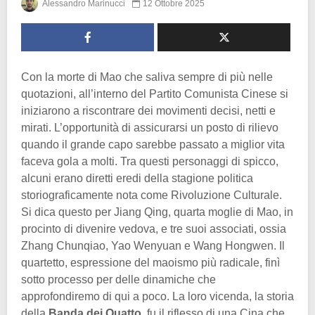
Alessandro Marinucci
12 Ottobre 2025
Con la morte di Mao che saliva sempre di più nelle
quotazioni, all’interno del Partito Comunista Cinese si
iniziarono a riscontrare dei movimenti decisi, netti e
mirati. L’opportunità di assicurarsi un posto di rilievo
quando il grande capo sarebbe passato a miglior vita
faceva gola a molti. Tra questi personaggi di spicco,
alcuni erano diretti eredi della stagione politica
storiograficamente nota come Rivoluzione Culturale.
Si dica questo per Jiang Qing, quarta moglie di Mao, in
procinto di divenire vedova, e tre suoi associati, ossia
Zhang Chunqiao, Yao Wenyuan e Wang Hongwen. Il
quartetto, espressione del maoismo più radicale, finì
sotto processo per delle dinamiche che
approfondiremo di qui a poco. La loro vicenda, la storia
della
Banda dei Quatto
, fu il riflesso di una Cina che,