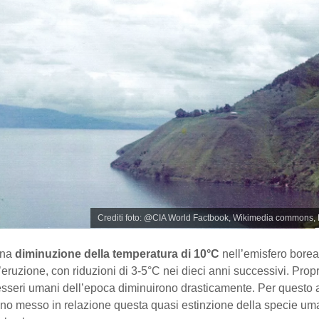
Crediti foto: @CIA World Factbook, Wikimedia commons,
una
diminuzione della temperatura di 10°C
nell’emisfero boreal
eruzione, con riduzioni di 3-5°C nei dieci anni successivi. Propr
esseri umani dell’epoca diminuirono drasticamente. Per questo 
nno messo in relazione questa quasi estinzione della specie u