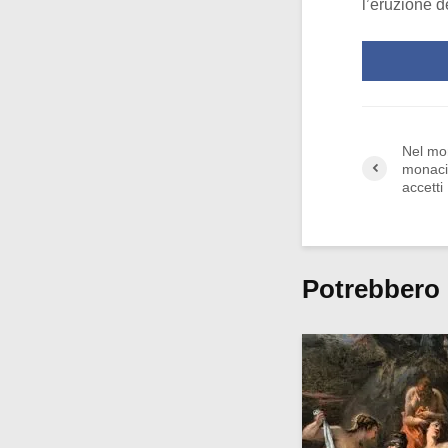
l’eruzione d
Nel mon
monaci
accetti
Potrebbero 