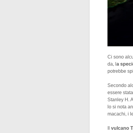
Ci sono alcu
da, l
a speci
potrebbe spi
Secondo alcu
essere stata
Stanley H. Am
lo si nota a
macachi, i le
Il
vulcano 