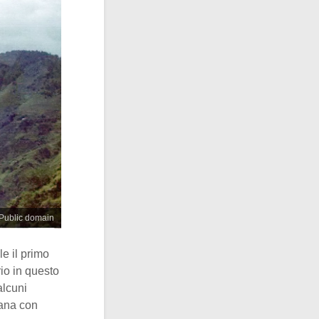
 Public domain
e il primo
io in questo
alcuni
mana con