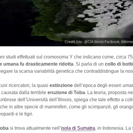
Crediti foto: @CIA World Factbook, Wiki
ni studi effettuati sul cromosoma Y che indicano come, circa 75
e umana fu drasticamente ridotta
. Si parla di un
collo di bott
egare la scarsa variabilità genetica che contraddistingue la nos
ni ricercatori, la quasi
estinzione
dell’epoca degli esseri uma
 causata dalla terribile
eruzione di Toba
. La teoria, proposta n
brose dell’Università dell’Illinois, spiega che tale effetto a collo
nche in altre specie di mammiferi, come gli scimpanzé, gli orango
opardi e le tigri.
Toba
si trova attualmente nell’
isola di Sumatra
, in Indonesia. La