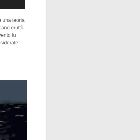
e una teoria
cano eruttò
vento fu
nsiderate