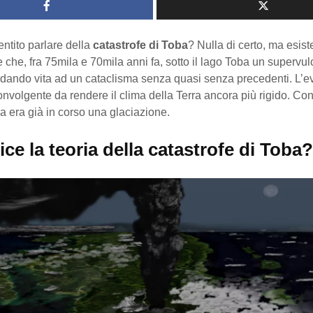
ntito parlare della
catastrofe di Toba
? Nulla di certo, ma esist
 che, fra 75mila e 70mila anni fa, sotto il lago Toba un supervul
 dando vita ad un cataclisma senza quasi senza precedenti. L’e
nvolgente da rendere il clima della Terra ancora più rigido. Co
a era già in corso una glaciazione.
ce la teoria della catastrofe di Toba?