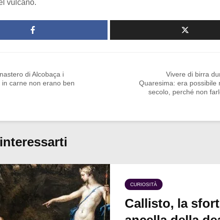
el vulcano.
astero di Alcobaça i
Vivere di birra du
 in carne non erano ben
Quaresima: era possibile 
secolo, perché non far
interessarti
CURIOSITÀ
Callisto, la sfor
ancella della de