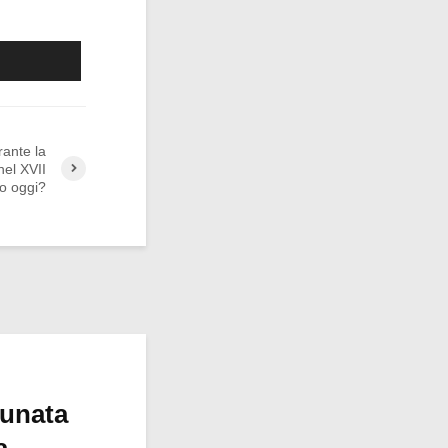
rante la
nel XVII
lo oggi?
tunata
a