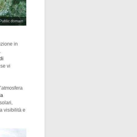
Public domain
uzione in
.
di
 se vi
’atmosfera
la
solari,
 visibilità e