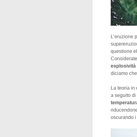
L’eruzione p
supereruzion
questione el
Considerate
esplosività 
diciamo che 
La teoria in
a seguito d
temperatu
riducendone 
oscurando i 