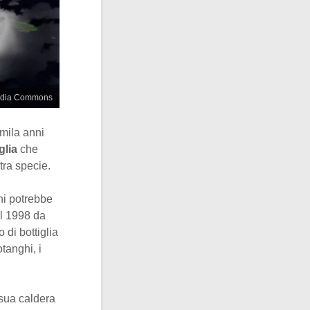
media Commons
mila anni
iglia
che
tra specie.
ni potrebbe
el 1998 da
 di bottiglia
tanghi, i
 sua caldera