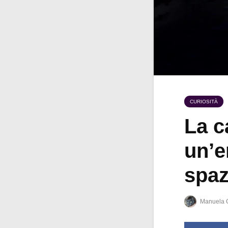
CURIOSITÀ
La c
un’e
spaz
Manuela 