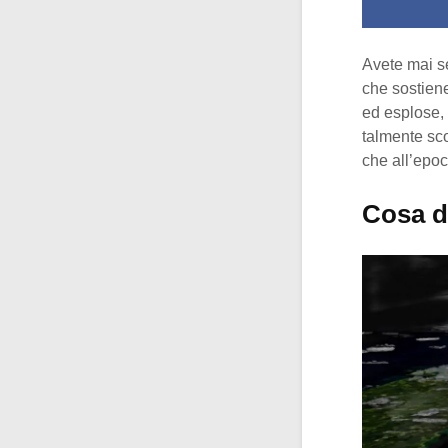
Avete mai se
che sostiene
ed esplose,
talmente sco
che all’epoc
Cosa di