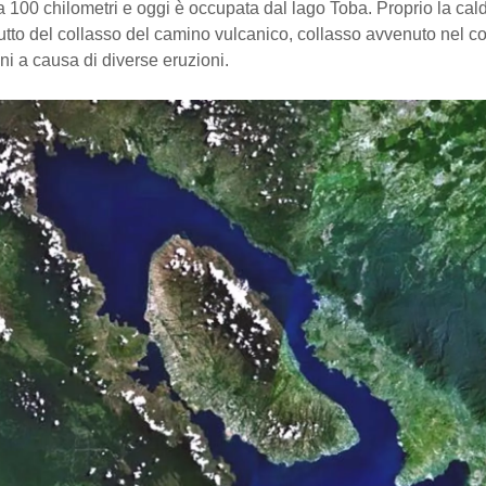
a 100 chilometri e oggi è occupata dal lago Toba. Proprio la cal
rutto del collasso del camino vulcanico, collasso avvenuto nel co
nni a causa di diverse eruzioni.