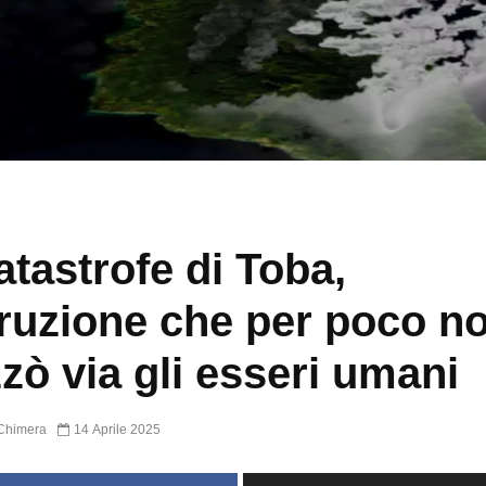
atastrofe di Toba,
ruzione che per poco n
zò via gli esseri umani
Chimera
14 Aprile 2025