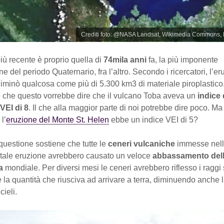
Crediti foto: @NASA Landsat, Wikimedia Commons, 
iù recente è proprio quella di
74mila anni
fa, la più imponente
e del periodo Quaternario, fra l’altro. Secondo i ricercatori, l’er
iminò qualcosa come più di 5.300 km3 di materiale piroplastico
 che questo vorrebbe dire che il vulcano Toba aveva un
indice 
VEI di 8
. Il che alla maggior parte di noi potrebbe dire poco. Ma
l’
eruzione del Monte St. Helen
ebbe un indice VEI di 5?
 questione sostiene che tutte le
ceneri vulcaniche
immesse nell
i tale eruzione avrebbero causato un veloce
abbassamento del
ra
mondiale. Per diversi mesi le ceneri avrebbero riflesso i raggi 
la quantità che riusciva ad arrivare a terra, diminuendo anche la
cieli.