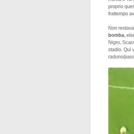
proprio ques
frattempo av
Non restava 
bomba
, el
Nigro, Scara
stadio. Qui 
raduno/passa