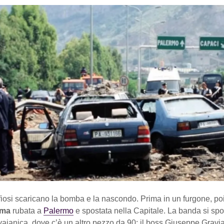
fiosi scaricano la bomba e la nascondo. Prima in un furgone, po
ema
rubata a
Palermo
e spostata nella Capitale. La banda si spo
aianica, dove c’è un altro pezzo da 90: il boss Giuseppe Gravi