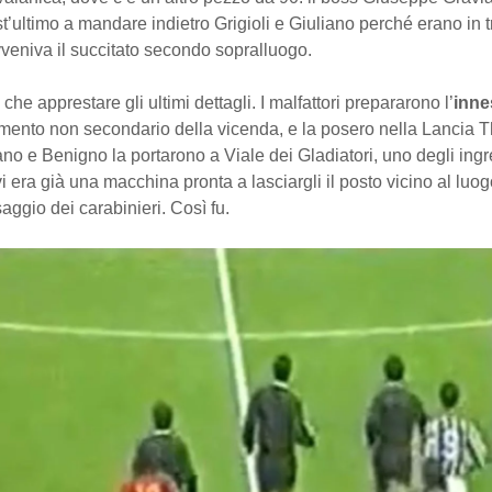
t’ultimo a mandare indietro Grigioli e Giuliano perché erano in t
veniva il succitato secondo sopralluogo.
che apprestare gli ultimi dettagli. I malfattori prepararono l’
inne
emento non secondario della vicenda, e la posero nella Lancia 
no e Benigno la portarono a Viale dei Gladiatori, uno degli ingr
vi era già una macchina pronta a lasciargli il posto vicino al luog
ggio dei carabinieri. Così fu.