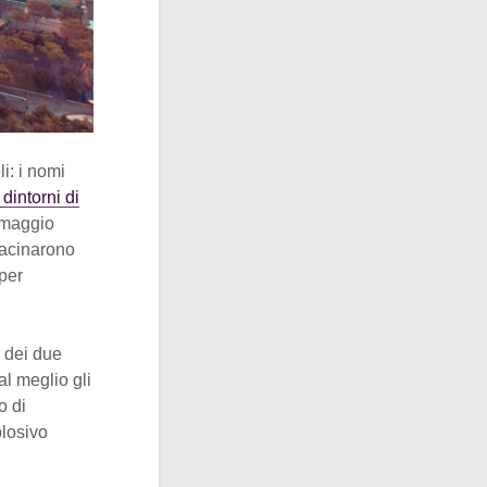
i: i nomi
 dintorni di
 maggio
macinarono
per
 dei due
al meglio gli
o di
plosivo