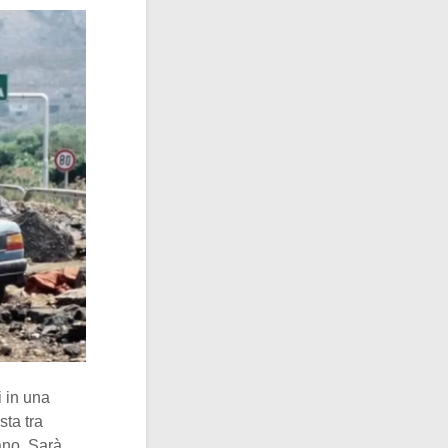
i in una
sta tra
ano. Sarà