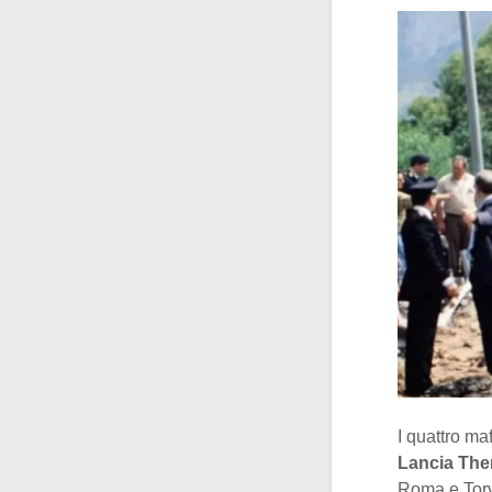
I quattro ma
Lancia Th
Roma e Torv