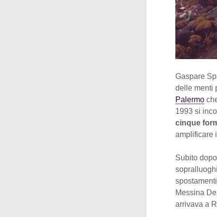
Gaspare Spa
delle menti 
Palermo
che
1993 si inc
cinque for
amplificare 
Subito dop
sopralluoghi
spostamenti
Messina Den
arrivava a 