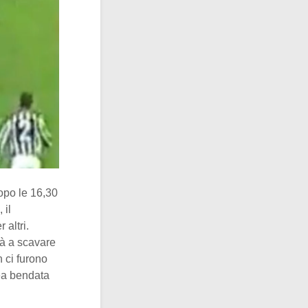
opo le 16,30
 il
altri.
rà a scavare
 ci furono
dea bendata