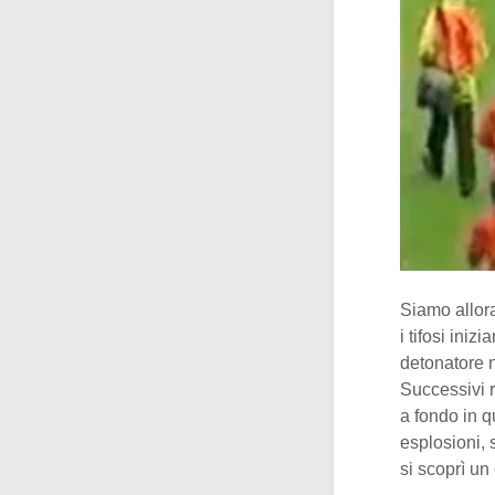
Siamo allor
i tifosi iniz
detonatore n
Successivi r
a fondo in q
esplosioni, 
si scoprì un