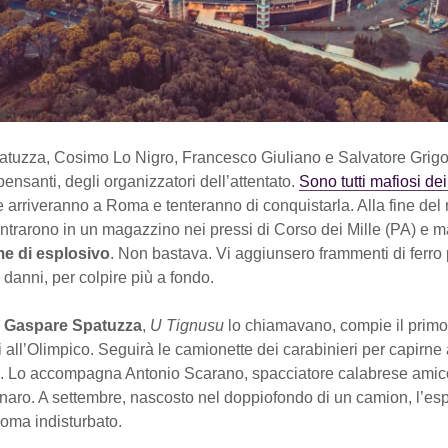
tuzza, Cosimo Lo Nigro, Francesco Giuliano e Salvatore Grigol
pensanti, degli organizzatori dell’attentato.
Sono tutti mafiosi dei
 arriveranno a Roma e tenteranno di conquistarla. Alla fine del
ontrarono in un magazzino nei pressi di Corso dei Mille (PA) e 
me di esplosivo
. Non bastava. Vi aggiunsero frammenti di ferro 
i danni, per colpire più a fondo.
o
Gaspare Spatuzza
,
U Tignusu
lo chiamavano, compie il primo
 all’Olimpico. Seguirà le camionette dei carabinieri per capirne 
. Lo accompagna Antonio Scarano, spacciatore calabrese amic
aro. A settembre, nascosto nel doppiofondo di un camion, l’es
Roma indisturbato.