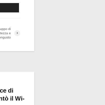
luppo di
tezza e
ongusto
ce di
tò il Wi-