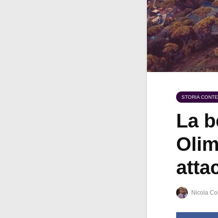
STORIA CONT
La b
Olim
atta
Nicola Co