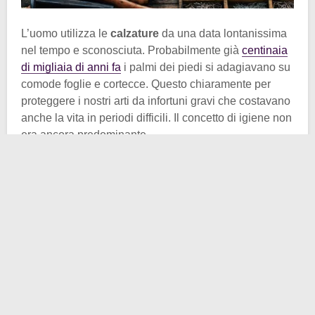
L’uomo utilizza le
calzature
da una data lontanissima
nel tempo e sconosciuta. Probabilmente già
centinaia
di migliaia di anni fa
i palmi dei piedi si adagiavano su
comode foglie e cortecce. Questo chiaramente per
proteggere i nostri arti da infortuni gravi che costavano
anche la vita in periodi difficili. Il concetto di igiene non
era ancora predominante.
Uno studio scientifico dimostra inoltre che le
dimensioni delle dita dei piedi diminuì
progressivamente tra 40.000 e 25.000 anni fa. Da ciò
si deduce che le
scarpe
cominciavano a circolare
stabilmente, tanto da portare ad un
adattamento
biologico
. Ma arriviamo al dunque: all’epoca, e
ancora per moltissimi anni, non esisteva una netta
distinzione tra scarpa destra e scarpa sinistra.