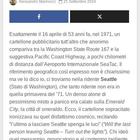
Alessandro Marinucci
25 Settembre 2024
Esattamente il 16 aprile di 53 anni fa, nel 1971, un
cartellone pubblicitario tutt’altro che anonimo
compariva tra la Washington State Route 167 e la
suggestiva Pacific Coast Highway, a pochi chilometri
di distanza dall’Aeroporto Internazionale SeaTac. Il
riferimento geografico così espresso non è chiarissimo
ma ve lo dico io, ci troviamo nella ridente
Seattle
(Stato di Washington), che tanto ridente non era in
quella primavera del ’71. Un denso alone di
pessimismo misto a panico era calato sulla
Emerald
City
, la
città di smeraldo
. Ecco, il cartellone sopracitato
ironizzava su quel disfattismo cosmico, recitando
“l’ultimo a lasciare Seattle spenga le luci” (
“Will the last
person leaving Seattle – Turn out the lights”
). Chi ideò
quel messaggio, provocatorio e al contempo tagliente,