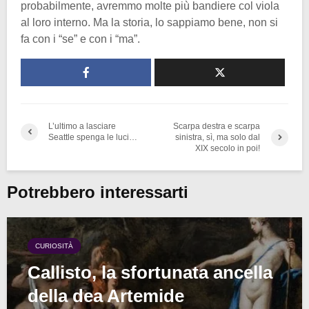
probabilmente, avremmo molte più bandiere col viola
al loro interno. Ma la storia, lo sappiamo bene, non si
fa con i “se” e con i “ma”.
L’ultimo a lasciare
Scarpa destra e scarpa
Seattle spenga le luci…
sinistra, sì, ma solo dal
XIX secolo in poi!
Potrebbero interessarti
CURIOSITÀ
Callisto, la sfortunata ancella
della dea Artemide