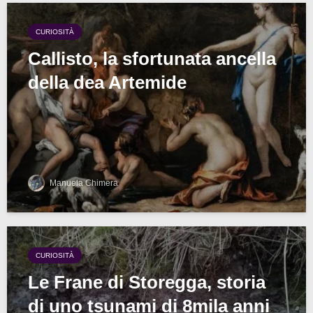
CURIOSITÀ
Callisto, la sfortunata ancella
della dea Artemide
Manuela Chimera
CURIOSITÀ
Le Frane di Storegga, storia
di uno tsunami di 8mila anni