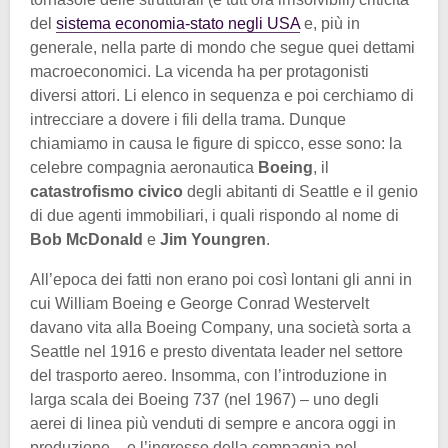
del
sistema economia-stato negli USA
e, più in
generale, nella parte di mondo che segue quei dettami
macroeconomici. La vicenda ha per protagonisti
diversi attori. Li elenco in sequenza e poi cerchiamo di
intrecciare a dovere i fili della trama. Dunque
chiamiamo in causa le figure di spicco, esse sono: la
celebre compagnia aeronautica
Boeing
, il
catastrofismo civico
degli abitanti di Seattle e il genio
di due agenti immobiliari, i quali rispondo al nome di
Bob McDonald
e
Jim Youngren
.
All’epoca dei fatti non erano poi così lontani gli anni in
cui William Boeing e George Conrad Westervelt
davano vita alla Boeing Company, una società sorta a
Seattle nel 1916 e presto diventata leader nel settore
del trasporto aereo. Insomma, con l’introduzione in
larga scala dei Boeing 737 (nel 1967) – uno degli
aerei di linea più venduti di sempre e ancora oggi in
produzione – e l’ingresso della compagnia nel