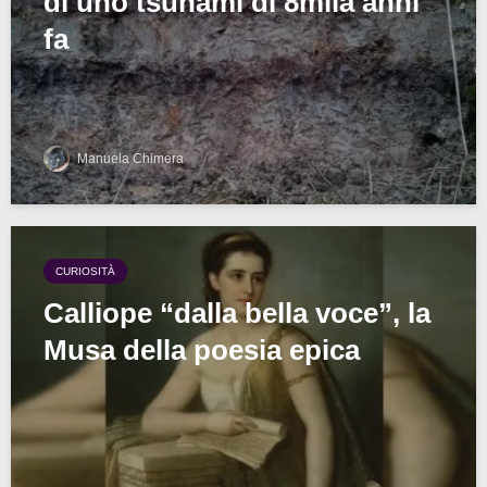
di uno tsunami di 8mila anni
fa
Manuela Chimera
CURIOSITÀ
Calliope “dalla bella voce”, la
Musa della poesia epica