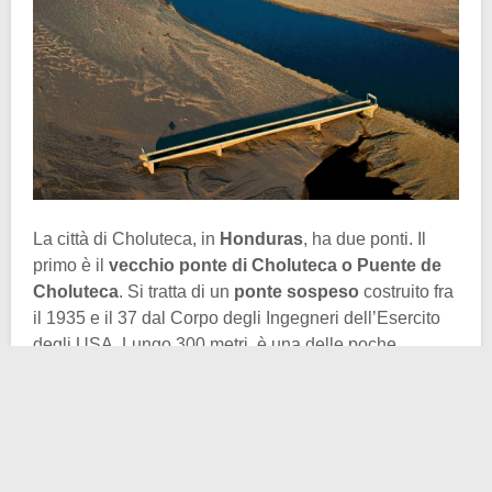
La città di Choluteca, in
Honduras
, ha due ponti. Il
primo è il
vecchio ponte di Choluteca o Puente de
Choluteca
. Si tratta di un
ponte sospeso
costruito fra
il 1935 e il 37 dal Corpo degli Ingegneri dell’Esercito
degli USA. Lungo 300 metri, è una delle poche
repliche del Golden Gate Bridge ancora in piedi.
Su questo ponte scorreva il traffico che andava dal
Guatemala a
Panama
e viceversa. Nel 1998 l’uragano
Mitch lo ha distrutto parzialmente, ma nel 2002 il