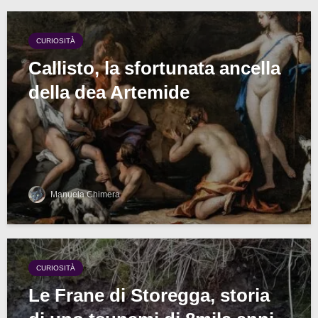
CURIOSITÀ
Callisto, la sfortunata ancella
della dea Artemide
Manuela Chimera
CURIOSITÀ
Le Frane di Storegga, storia