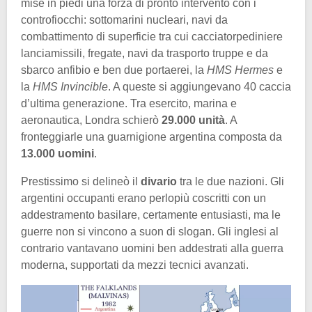
mise in piedi una forza di pronto intervento con i
controfiocchi: sottomarini nucleari, navi da
combattimento di superficie tra cui cacciatorpediniere
lanciamissili, fregate, navi da trasporto truppe e da
sbarco anfibio e ben due portaerei, la
HMS Hermes
e
la
HMS Invincible
. A queste si aggiungevano 40 caccia
d’ultima generazione. Tra esercito, marina e
aeronautica, Londra schierò
29.000 unità
. A
fronteggiarle una guarnigione argentina composta da
13.000 uomini
.
Prestissimo si delineò il
divario
tra le due nazioni. Gli
argentini occupanti erano perlopiù coscritti con un
addestramento basilare, certamente entusiasti, ma le
guerre non si vincono a suon di slogan. Gli inglesi al
contrario vantavano uomini ben addestrati alla guerra
moderna, supportati da mezzi tecnici avanzati.