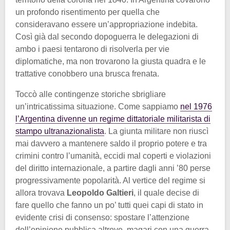
un profondo risentimento per quella che
consideravano essere un’appropriazione indebita.
Così già dal secondo dopoguerra le delegazioni di
ambo i paesi tentarono di risolverla per vie
diplomatiche, ma non trovarono la giusta quadra e le
trattative conobbero una brusca frenata.
Toccò alle contingenze storiche sbrigliare
un’intricatissima situazione. Come sappiamo
nel 1976
l’Argentina divenne un regime dittatoriale militarista di
stampo ultranazionalista
. La giunta militare non riuscì
mai davvero a mantenere saldo il proprio potere e tra
crimini contro l’umanità, eccidi mal coperti e violazioni
del diritto internazionale, a partire dagli anni ’80 perse
progressivamente popolarità. Al vertice del regime si
allora trovava
Leopoldo Galtieri
, il quale decise di
fare quello che fanno un po’ tutti quei capi di stato in
evidente crisi di consenso: spostare l’attenzione
dell’opinione pubblica altrove, magari con una guerra.