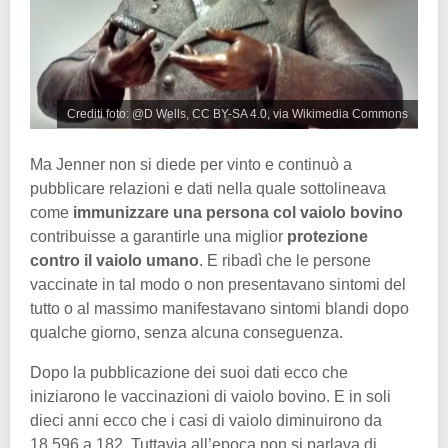
Crediti foto: @D Wells, CC BY-SA 4.0, via Wikimedia Commons
Ma Jenner non si diede per vinto e continuò a
pubblicare relazioni e dati nella quale sottolineava
come
immunizzare una persona col vaiolo bovino
contribuisse a garantirle una miglior
protezione
contro il vaiolo umano
. E ribadì che le persone
vaccinate in tal modo o non presentavano sintomi del
tutto o al massimo manifestavano sintomi blandi dopo
qualche giorno, senza alcuna conseguenza.
Dopo la pubblicazione dei suoi dati ecco che
iniziarono le vaccinazioni di vaiolo bovino. E in soli
dieci anni ecco che i casi di vaiolo diminuirono da
18.596 a 182. Tuttavia all’epoca non si parlava di