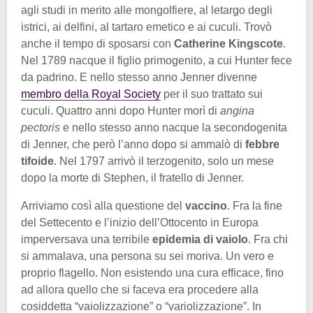
agli studi in merito alle mongolfiere, al letargo degli
istrici, ai delfini, al tartaro emetico e ai cuculi. Trovò
anche il tempo di sposarsi con
Catherine Kingscote
.
Nel 1789 nacque il figlio primogenito, a cui Hunter fece
da padrino. E nello stesso anno Jenner divenne
membro della Royal Society
per il suo trattato sui
cuculi. Quattro anni dopo Hunter morì di
angina
pectoris
e nello stesso anno nacque la secondogenita
di Jenner, che però l’anno dopo si ammalò di
febbre
tifoide
. Nel 1797 arrivò il terzogenito, solo un mese
dopo la morte di Stephen, il fratello di Jenner.
Arriviamo così alla questione del
vaccino
. Fra la fine
del Settecento e l’inizio dell’Ottocento in Europa
imperversava una terribile
epidemia di vaiolo
. Fra chi
si ammalava, una persona su sei moriva. Un vero e
proprio flagello. Non esistendo una cura efficace, fino
ad allora quello che si faceva era procedere alla
cosiddetta “vaiolizzazione” o “variolizzazione”. In