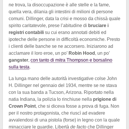
ne trova, la disoccupazione è alle stelle e la fame,
quella vera, dilania gli intestini di milioni di persone
comuni. Dillinger, data la crisi e mosso da chissà quale
spirito caritatevole, prese l’abitudine di
bruciare i
registri contabili
su cui erano annotati debiti ed
ipoteche delle persone in difficoltà economiche. Presto
i clienti delle banche se ne accorsero. Iniziarono ad
acclamare il loro eroe, un po’
Robin Hood
, un po’
gangster
,
con tanto di mitra Thompson e borsalino
sulla testa
.
La lunga mano delle autorità investigative colse John
H. Dillinger nel gennaio del 1934, mentre se ne stava
con la sua banda a Tucson, Arizona. Riportato nella
natia Indiana, la polizia lo rinchiuse nella
prigione di
Crown Point
, che si diceva fosse a prova di fuga. Non
per il nostro protagonista, che riuscì ad evadere
avvalendosi di una pistola (forse) in legno con la quale
minacciare le guardie. Libertà
de facto
che Dillinger