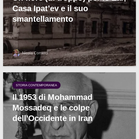
Casa Ipat’ev e il suo
smantellamento
Nicola Comerci
STORIA CONTEMPORANEA
Il 1953 di Mohammad
Mossadeq e le colpe
dell’Occidente in Iran