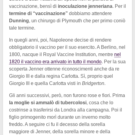
vaccinazione, bensì di
inoculazione jenneriana
. Per il
termine di “vaccinazione”
dobbiamo attendere
Dunning
, un chirurgo di Plymouth che per primo coniò
tale termine.
In quegli anni, poi, Napoleone decise di rendere
obbligatorio il vaccino per il suo esercito. A Berlino, nel
1800, nacque il Royal Vaccine Institution, mentre
nel
1820 il vaccino era arrivato in tutto il mondo
. Per la sua
scoperta Jenner ottenne riconoscimenti anche da re
Giorgio III e dalla regina Carlotta. Sì, proprio quel
Giorgio III e quella Carlotta visti in
Bridgerton
.
Gli anni successivi, però, non furono rose e fiori. Prima
la moglie si ammalò di tubercolosi
, cosa che lo
costrinse a trasferirsi da Londra alla campagna. Poi il
figlio primogenito morì durante un inverno molto
freddo. A seguire ci fu il decesso della sorella
maggiore di Jenner, della sorella minore e della