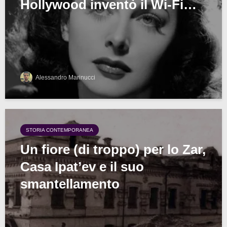
Hollywood inventò il Wi-Fi…
Alessandro Marinucci
STORIA CONTEMPORANEA
Un fiore (di troppo) per lo Zar,
Casa Ipat’ev e il suo
smantellamento