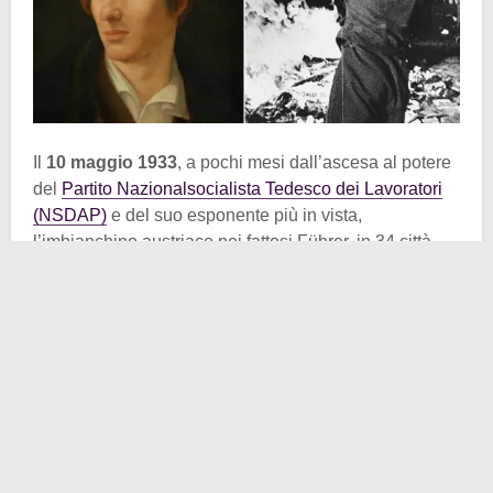
Il
10 maggio 1933
, a pochi mesi dall’ascesa al potere
del
Partito Nazionalsocialista Tedesco dei Lavoratori
(NSDAP)
e del suo esponente più in vista,
l’imbianchino austriaco poi fattosi Führer, in 34 città
della Germania si diedero alle fiamme decine di
migliaia di libri. Pagine latrici di una conoscenza
universale eppure sgradita, poiché secondo le nuove
direttive del regime, redatte da autori corrotti
dall’impurità giudaica, anti-tedesca, infine fuorviante.
Era il giorno in cui si levarono al cielo del
giovanissimo Terzo Reich i fumi anneriti dei
“
Bücherverbrennungen
“
, in italiano “
roghi dei libri
“.