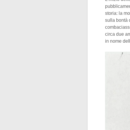
pubblicament
storia: la m
sulla bontà 
combaciasse
circa due ann
in nome del