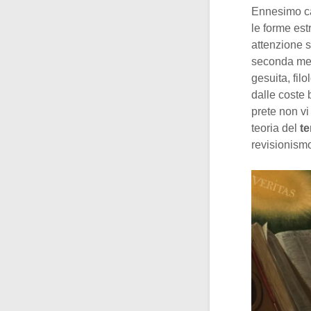
Ennesimo cap
le forme est
attenzione s
seconda met
gesuita, fil
dalle coste 
prete non vi
teoria del
t
revisionismo