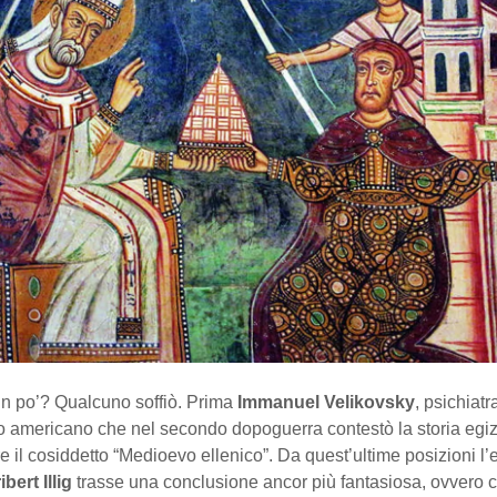
un po’? Qualcuno soffiò. Prima
Immanuel Velikovsky
, psichiatr
o americano che nel secondo dopoguerra contestò la storia egiz
 il cosiddetto “Medioevo ellenico”. Da quest’ultime posizioni l’
bert Illig
trasse una conclusione ancor più fantasiosa, ovvero c