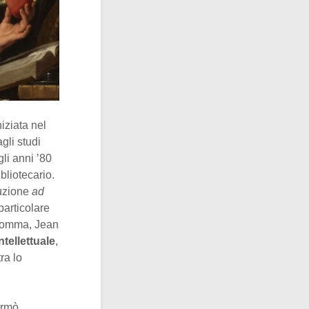
niziata nel
gli studi
gli anni ’80
bliotecario.
duzione
ad
particolare
Insomma, Jean
ntellettuale
,
ra lo
fermò