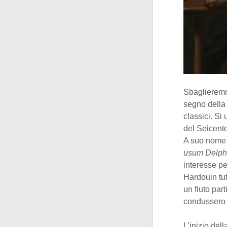
Sbaglieremmo
segno della 
classici. Si 
del Seicento
A suo nome s
usum Delph
interesse pe
Hardouin tu
un fiuto par
condussero v
L’inizio del