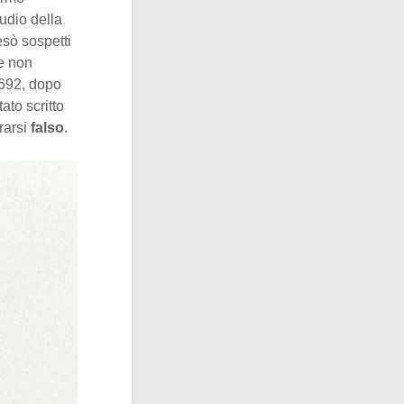
udio della
esò sospetti
ne non
1692, dopo
ato scritto
rarsi
falso
.