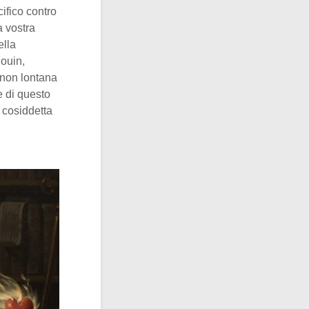
ifico contro
a vostra
ella
ouin,
a non lontana
e di questo
 cosiddetta