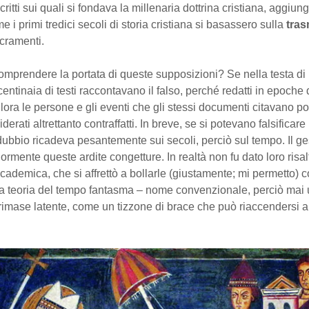
scritti sui quali si fondava la millenaria dottrina cristiana, aggiu
 i primi tredici secoli di storia cristiana si basassero sulla
tras
cramenti.
omprendere la portata di queste supposizioni? Se nella testa d
centinaia di testi raccontavano il falso, perché redatti in epoche 
allora le persone e gli eventi che gli stessi documenti citavano 
derati altrettanto contraffatti. In breve, se si potevano falsificar
 dubbio ricadeva pesantemente sui secoli, perciò sul tempo. Il g
iormente queste ardite congetture. In realtà non fu dato loro risal
ademica, che si affrettò a bollarle (giustamente; mi permetto) 
La teoria del tempo fantasma – nome convenzionale, perciò mai u
imase latente, come un tizzone di brace che può riaccendersi al