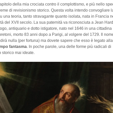
itolo della mia crociata contro il complottismo, e più nello spec
reme di revisionismo storico. Questa volta intendo convogliare l
u una teoria, tanto stravagante quanto isolata, nata in Francia n
à del XVII secolo. La sua paternità va riconosciuta a Jean Hard
ologo, antiquario e dotto istigatore, nato nel 1646 in una cittadin
bretoni, morto 83 anni dopo a Parigi, al volgere del 1729. Il nom
 dirà nulla (per fortuna) ma dovete sapere che esso è legato alla
empo fantasma
. In poche parole, una delle forme più radicali di
 storico mai ideate.