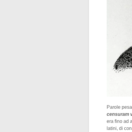
Parole pesan
censuram v
era fino ad a
latini, di c