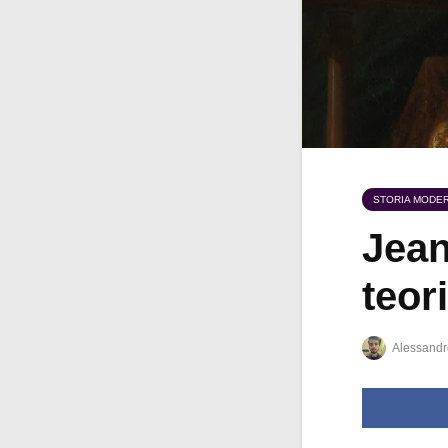
STORIA MODE
Jean
teor
Alessandr