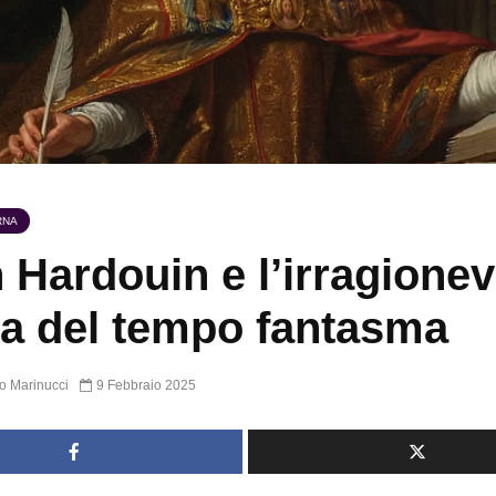
RNA
 Hardouin e l’irragionev
ia del tempo fantasma
o Marinucci
9 Febbraio 2025