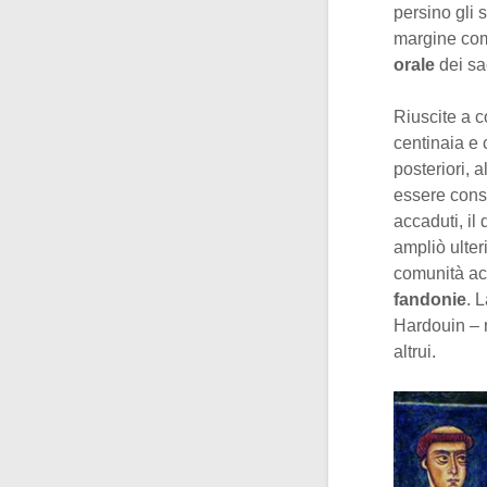
persino gli 
margine come
orale
dei sa
Riuscite a c
centinaia e 
posteriori, 
essere consi
accaduti, il
ampliò ulter
comunità acc
fandonie
. 
Hardouin – r
altrui.