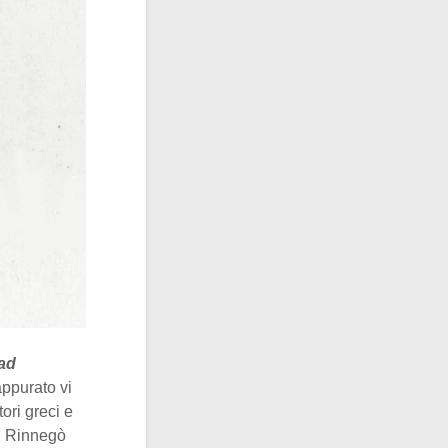
ad
appurato vi
tori greci e
i. Rinnegò