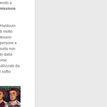
ngendo a
missione
i Hardouin
di molto
potevano
e persone e
esuita non
to dalla
come
tilizzato da
 soffio