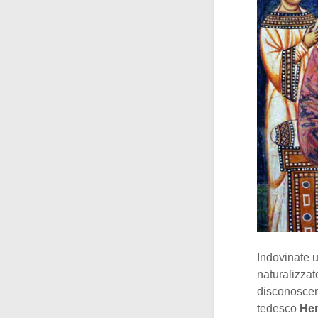
Indovinate 
naturalizzat
disconoscere
tedesco
Heri