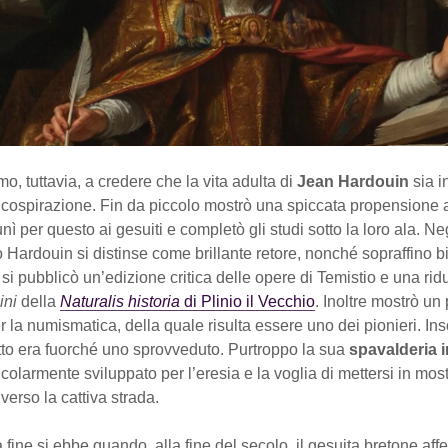
, tuttavia, a credere che la vita adulta di
Jean Hardouin
sia i
cospirazione. Fin da piccolo mostrò una spiccata propensione a
unì per questo ai gesuiti e completò gli studi sotto la loro ala. Ne
 Hardouin si distinse come brillante retore, nonché sopraffino bi
i pubblicò un’edizione critica delle opere di Temistio e una ri
ini
della
Naturalis historia
di Plinio il Vecchio
. Inoltre mostrò un 
r la numismatica, della quale risulta essere uno dei pionieri. 
tto era fuorché uno sprovveduto. Purtroppo la sua
spavalderia i
ticolarmente sviluppato per l’eresia e la voglia di mettersi in most
erso la cattiva strada.
la fine si ebbe quando, alla fine del secolo, il gesuita bretone af