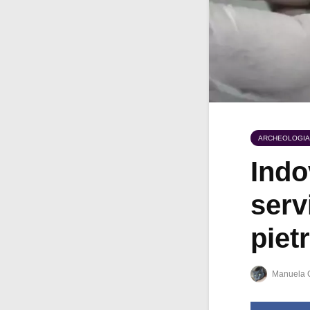
ARCHEOLOGIA
Indo
serv
piet
Manuela 