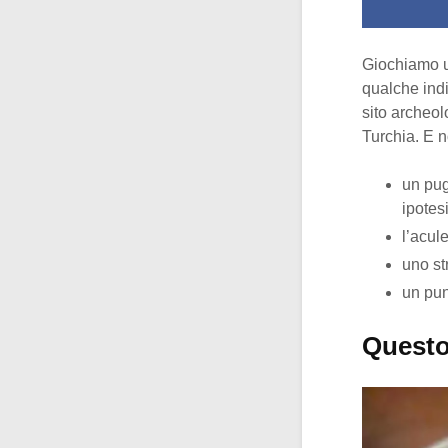
Giochiamo u
qualche indiz
sito archeol
Turchia. E n
un pug
ipotes
l’acul
uno st
un pun
Questo