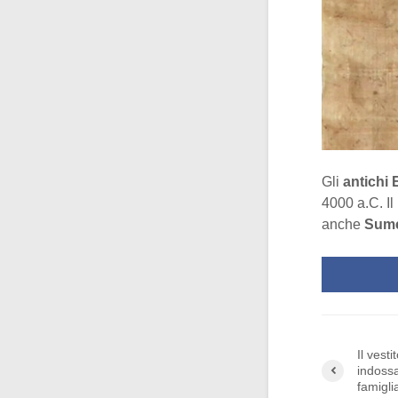
Gli
antichi 
4000 a.C. Il
anche
Sume
Il vesti
indossa
famigli