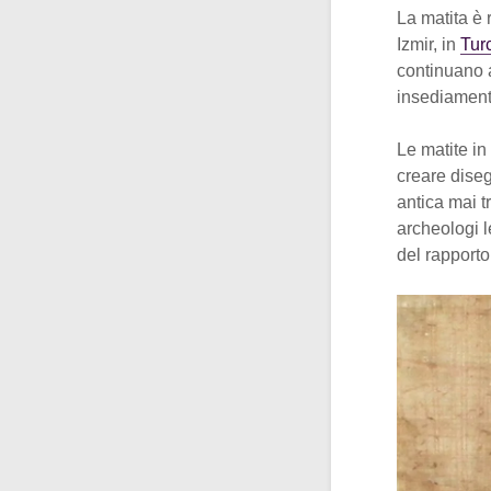
La matita è
Izmir, in
Tur
continuano a
insediamenti 
Le matite in
creare diseg
antica mai t
archeologi l
del rapporto f