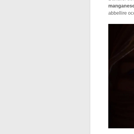
manganes
abbellire oc