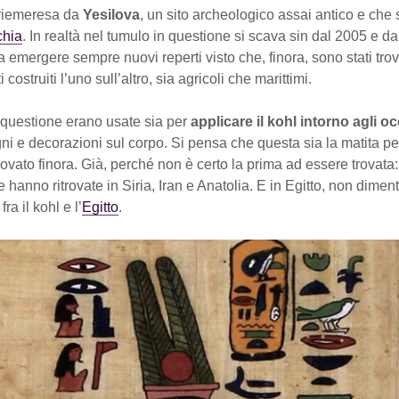
 riemeresa da
Yesilova
, un sito archeologico assai antico e che s
chia
. In realtà nel tumulo in questione si scava sin dal 2005 e da
 emergere sempre nuovi reperti visto che, finora, sono stati tro
costruiti l’uno sull’altro, sia agricoli che marittimi.
 questione erano usate sia per
applicare il kohl intorno agli oc
ni e decorazioni sul corpo. Si pensa che questa sia la matita pe
rovato finora. Già, perché non è certo la prima ad essere trovata: 
e hanno ritrovate in Siria, Iran e Anatolia. E in Egitto, non dime
ra il kohl e l’
Egitto
.