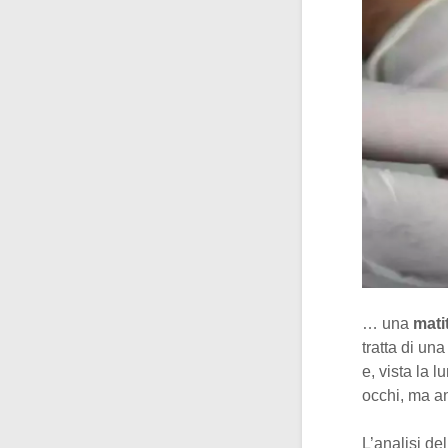
… una
mati
tratta di un
e, vista la 
occhi, ma a
L’analisi de