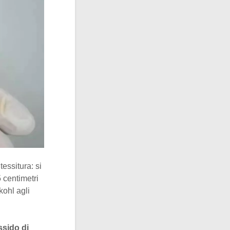
tessitura: si
5 centimetri
kohl agli
sido di