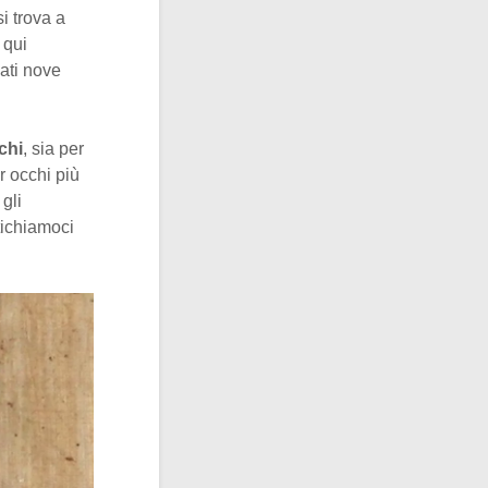
i trova a
 qui
vati nove
chi
, sia per
r occhi più
gli
ntichiamoci