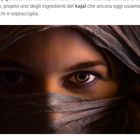
e
, proprio uno degli ingredienti del
kajal
che ancora oggi usiamo
chi e sopracciglia.