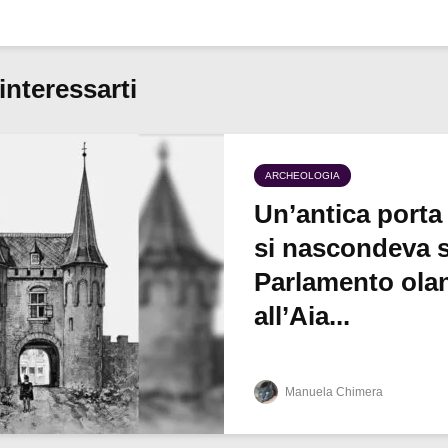
interessarti
ARCHEOLOGIA
Un’antica porta
si nascondeva s
Parlamento ola
all’Aia...
Manuela Chimera