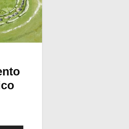
ento
ico