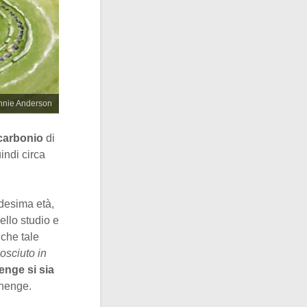
Jennie Anderson
ocarbonio
di
indi circa
desima età,
llo studio e
 che tale
osciuto in
nge si sia
ehenge.