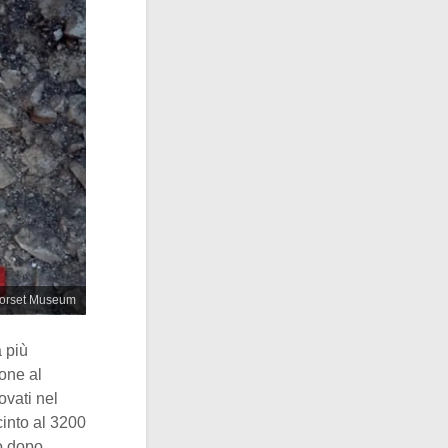
@Dorset Museum
a più
ione al
ovati nel
cinto al 3200
o dopo.