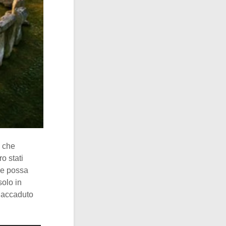
i che
o stati
che possa
solo in
e accaduto