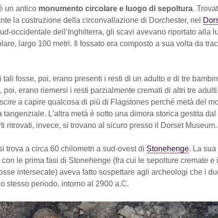
è un antico
monumento circolare e luogo di sepoltura
. Trova
nte la costruzione della circonvallazione di Dorchester, nel
Dor
ud-occidentale dell’Inghilterra, gli scavi avevano riportato alla 
olare, largo 100 metri. Il fossato era composto a sua volta da trac
i tali fosse, poi, erano presenti i resti di un adulto e di tre bambini
o, poi, erano riemersi i resti parzialmente cremati di altri tre adult
riuscire a capire qualcosa di più di Flagstones perché metà del 
la tangenziale. L’altra metà è sotto una dimora storica gestita dal
rti ritrovati, invece, si trovano al sicuro presso il Dorset Museum.
i trova a circa 60 chilometri a sud-ovest di
Stonehenge
. La sua
con le prima fasi di Stonehenge (fra cui le sepolture cremate e i
osse intersecate) aveva fatto sospettare agli archeologi che i due
lo stesso periodo, intorno al 2900 a.C.