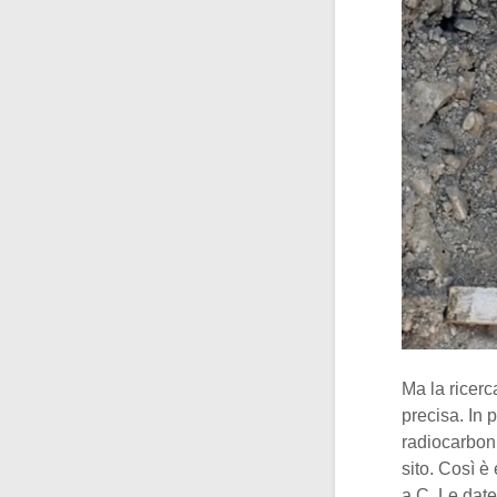
Ma la ricerc
precisa. In 
radiocarboni
sito. Così è
a.C. Le date