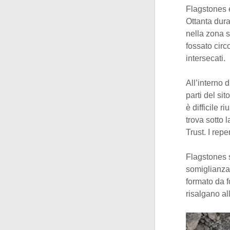
Flagstones 
Ottanta dura
nella zona s
fossato circ
intersecati.
All’interno d
parti del sit
è difficile 
trova sotto 
Trust. I repe
Flagstones s
somiglianza 
formato da f
risalgano al