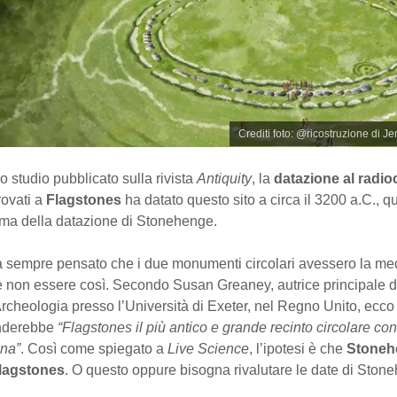
Crediti foto: @ricostruzione di 
studio pubblicato sulla rivista
Antiquity
, la
datazione al radi
rovati a
Flagstones
ha datato questo sito a circa il 3200 a.C., qu
ima della datazione di Stonehenge.
ra sempre pensato che i due monumenti circolari avessero la me
 non essere così. Secondo Susan Greaney, autrice principale de
rcheologia presso l’Università di Exeter, nel Regno Unito, ecco
enderebbe
“Flagstones il più antico e grande recinto circolare con
na”
. Così come spiegato a
Live Science
, l’ipotesi è che
Stonehe
Flagstones
. O questo oppure bisogna rivalutare le date di Ston