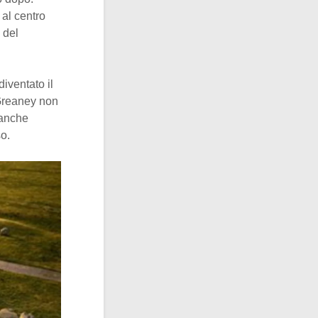
 al centro
 del
iventato il
 Greaney non
 anche
so.