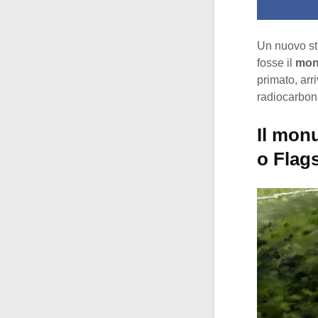
Un nuovo st
fosse il
mon
primato, arr
radiocarboni
Il mon
o Flag