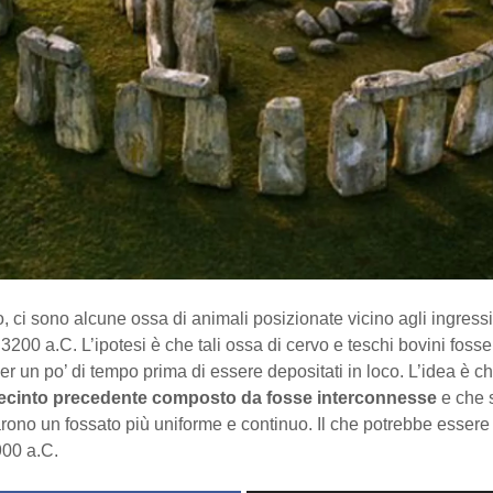
 ci sono alcune ossa di animali posizionate vicino agli ingress
 3200 a.C. L’ipotesi è che tali ossa di cervo e teschi bovini fosser
er un po’ di tempo prima di essere depositati in loco. L’idea è 
ecinto precedente composto da fosse interconnesse
e che 
rono un fossato più uniforme e continuo. Il che potrebbe esser
900 a.C.