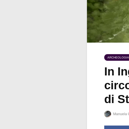
ARCHEOLOGIA
In I
circ
di S
Manuela 