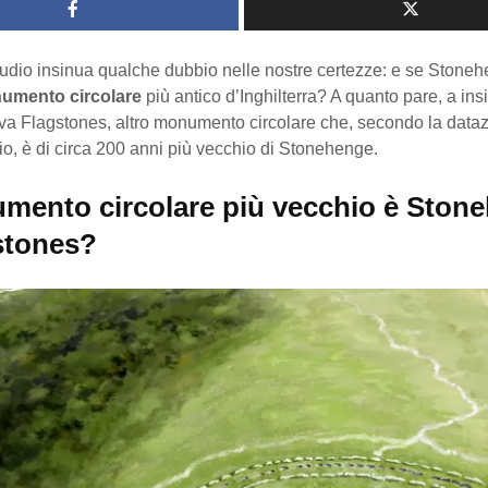
udio insinua qualche dubbio nelle nostre certezze: e se Stone
umento circolare
più antico d’Inghilterra? A quanto pare, a insi
iva Flagstones, altro monumento circolare che, secondo la dataz
o, è di circa 200 anni più vecchio di Stonehenge.
umento circolare più vecchio è Ston
stones?