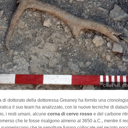
Crediti foto: 
a di dottorato della dottoressa Greaney ha fornito una cronologi
pratica il suo team ha analizzato, con le nuove tecniche di dataz
o, i resti umani, alcune
corna di cervo rosso
e del carbone ritr
 emerso che le fosse risalgono almeno al 3650 a.C., mentre il re
 suggeriscono che le sepolture furono collocate nel recinto poc