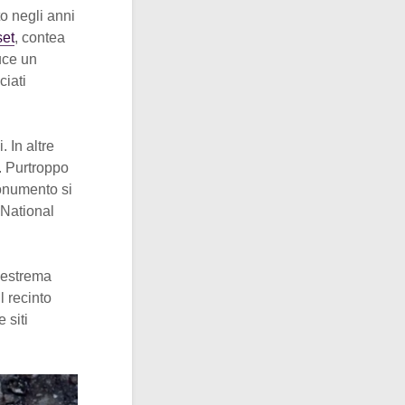
to negli anni
set
, contea
luce un
ciati
. In altre
i. Purtroppo
monumento si
 National
 estrema
l recinto
 siti