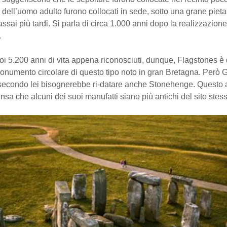
sti dell’uomo adulto furono collocati in sede, sotto una grane pieta
 assai più tardi. Si parla di circa 1.000 anni dopo la realizzazione
.
oi 5.200 anni di vita appena riconosciuti, dunque, Flagstones è d
monumento circolare di questo tipo noto in gran Bretagna. Però
 secondo lei bisognerebbe ri-datare anche Stonehenge. Questo
nsa che alcuni dei suoi manufatti siano più antichi del sito stes