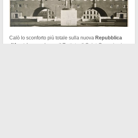
Calò lo sconforto più totale sulla nuova
Repubblica
d’Austria
quando con il Trattato di Saint-Germain si
proibì nel modo più esplicito possibile l’unione con la
Germania di Weimar
. Sia chiaro:
l’ideologia
pangermanista
all’epoca metteva d’accordo tanto i
conservator-popolari austriaci, quanto la stragrande
maggioranza dei socialdemocratici del Paese. Un altro
colpo basso inferto all’Austria fu il limite
sull’importazione del grano ungherese, tradizionale
fonte d’approvvigionamento per la parte più ricca
dell’ex impero.
Fattori demografici ed economici contribuirono al
contempo a destabilizzare la situazione a Vienna. La