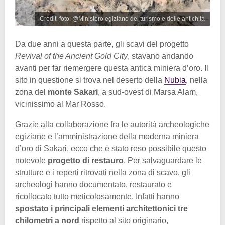
Crediti foto: @Ministero egiziano del turismo e delle antichità
Da due anni a questa parte, gli scavi del progetto
Revival of the Ancient Gold City
, stavano andando
avanti per far riemergere questa antica miniera d’oro. Il
sito in questione si trova nel deserto della
Nubia
, nella
zona del
monte Sakari
, a sud-ovest di Marsa Alam,
vicinissimo al Mar Rosso.
Grazie alla collaborazione fra le autorità archeologiche
egiziane e l’amministrazione della moderna miniera
d’oro di Sakari, ecco che è stato reso possibile questo
notevole
progetto di restauro
. Per salvaguardare le
strutture e i reperti ritrovati nella zona di scavo, gli
archeologi hanno documentato, restaurato e
ricollocato tutto meticolosamente. Infatti hanno
spostato i principali elementi architettonici tre
chilometri a nord
rispetto al sito originario,