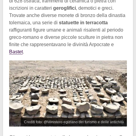
di 628
ostraca
, frammenti di ceramica o pietra con
iscrizioni in caratteri
geroglifici
, demotici e greci.
Trovate anche diverse monete di bronzo della dinastia
tolemaica, una serie di
statuette in terracotta
raffiguranti figure umane e animali risalenti al periodo
greco-romano e diverse piccole sculture in pietra non
finite che rappresentavano le divinità Arpocrate e
Bastet
.
Crediti foto: @Ministero egiziano del turismo e delle antichità