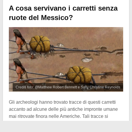
A cosa servivano i carretti senza
ruote del Messico?
Crediti foto: @Matthew Robert Bennett e Sally Christine Reynolds
Gli archeologi hanno trovato tracce di questi carretti
accanto ad alcune delle più antiche impronte umane
mai ritrovate finora nelle Americhe. Tali tracce si
trovavano in una località chiamata
White Sands
, nel
New Mexico
.