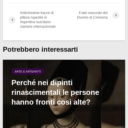
Antichissime tracce di
Il lato nascosto del
pittura rupestre in
Duomo di Cremona
Argentina suscitano
clamore internazionale
Potrebbero interessarti
ARTE E ARTEFATTI
Perché nei dipinti
rinascimentali le persone
hanno fronti così alte?