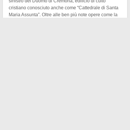
sinistro del Duomo di Cremona, edificio di culto
cristiano conosciuto anche come “Cattedrale di Santa
Maria Assunta”. Oltre alle ben più note opere come la
Grande Croce in argento e oro, il ciclo pittorico
dedicato alle “Storie della Vergine”, dipinto
sapientemente dal trio Boccaccino, Bembo e Melone,
esiste una pittura murale che il visitatore occasionale,
il più delle volte, ignora inconsapevolmente. Accanto
alla cappella della Madonna del Popolo, quando non è
esposta alcuna tela provvisoria, si può scorgere un
affresco raffigurante
l’Arcangelo Michele
intento a
pesare le anime che si presentano al suo cospetto.
L’atto di San Michele è quello della
Psicostasia
,
ovvero il momento in cui l’Arcangelo decide se spedire
all’inferno oppure no le anime che attendono trepidanti
il giudizio divino. L’affresco è curioso per diversi
aspetti: essendo del XIV secolo, si tratta di una delle
più antiche raffigurazioni a noi pervenute inerenti la