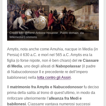
Crediti foto: @René-Antoine Houasse , Public domain, via
Wikimedia Commons
Amytis, nota anche come Amuhia, nacque in Media (in
Persia) il 630 a.C. e morì nel 565 a.C. Amytis era la
figlia (o forse nipote, non è ben chiaro) del
re Ciassare
di Media
, uno degli alleati di
Nabopolassar
(il padre
di Nabucodonosor II e precedente re dell’impero
babilonese) nella
lotta contro gli Assiri
.
Il
matrimonio fra Amytis e Nabucodonosor
fu deciso
prima della salita al trono di quest’ultimo, in modo da
rinforzare ulteriormente l’
alleanza fra Medi e
babilonesi
. Ciassarre vantava numerosi successi