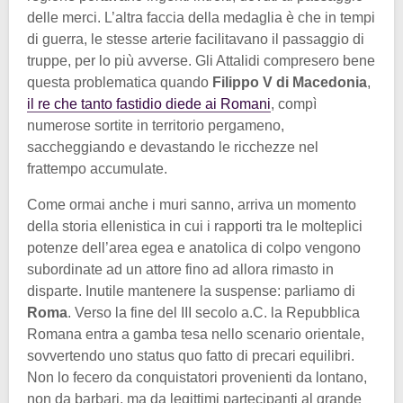
delle merci. L’altra faccia della medaglia è che in tempi
di guerra, le stesse arterie facilitavano il passaggio di
truppe, per lo più avverse. Gli Attalidi compresero bene
questa problematica quando
Filippo V di Macedonia
,
il re che tanto fastidio diede ai Romani
, compì
numerose sortite in territorio pergameno,
saccheggiando e devastando le ricchezze nel
frattempo accumulate.
Come ormai anche i muri sanno, arriva un momento
della storia ellenistica in cui i rapporti tra le molteplici
potenze dell’area egea e anatolica di colpo vengono
subordinate ad un attore fino ad allora rimasto in
disparte. Inutile mantenere la suspense: parliamo di
Roma
. Verso la fine del III secolo a.C. la Repubblica
Romana entra a gamba tesa nello scenario orientale,
sovvertendo uno status quo fatto di precari equilibri.
Non lo fecero da conquistatori provenienti da lontano,
non da barbari, ma da legittimi partecipanti al grande