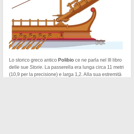
Lo storico greco antico
Polibio
ce ne parla nel III libro
delle sue
Storie
. La passerella era lunga circa 11 metri
(10,9 per la precisione) e larga 1,2. Alla sua estremità
erano presenti degli acuti uncini che ricordavano
appunto il becco arcuato del pennuto. Questi, una
volta calato con la necessaria violenza, arpionavano la
nave nemica e la rendevano raggiungibile a piedi.
Semplice e geniale no?!
Ma cosa ci dice nello specifico lo storico? Parla della
Prima Guerra Punica
e di come, la marina cartaginese