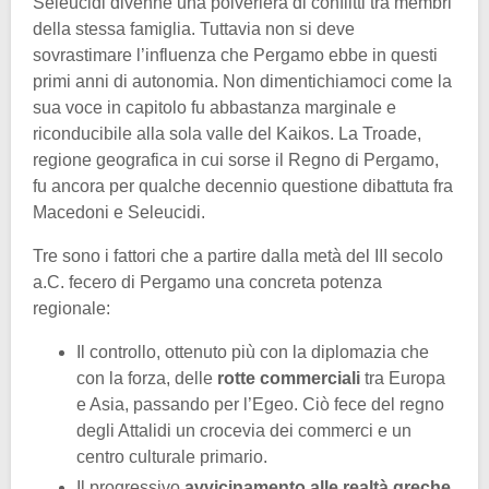
Seleucidi divenne una polveriera di conflitti tra membri
della stessa famiglia. Tuttavia non si deve
sovrastimare l’influenza che Pergamo ebbe in questi
primi anni di autonomia. Non dimentichiamoci come la
sua voce in capitolo fu abbastanza marginale e
riconducibile alla sola valle del Kaikos. La Troade,
regione geografica in cui sorse il Regno di Pergamo,
fu ancora per qualche decennio questione dibattuta fra
Macedoni e Seleucidi.
Tre sono i fattori che a partire dalla metà del III secolo
a.C. fecero di Pergamo una concreta potenza
regionale:
Il controllo, ottenuto più con la diplomazia che
con la forza, delle
rotte commerciali
tra Europa
e Asia, passando per l’Egeo. Ciò fece del regno
degli Attalidi un crocevia dei commerci e un
centro culturale primario.
Il progressivo
avvicinamento alle realtà greche
,