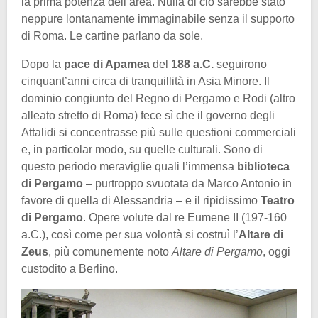
la prima potenza dell’area. Nulla di ciò sarebbe stato
neppure lontanamente immaginabile senza il supporto
di Roma. Le cartine parlano da sole.
Dopo la
pace di Apamea
del
188 a.C.
seguirono
cinquant’anni circa di tranquillità in Asia Minore. Il
dominio congiunto del Regno di Pergamo e Rodi (altro
alleato stretto di Roma) fece sì che il governo degli
Attalidi si concentrasse più sulle questioni commerciali
e, in particolar modo, su quelle culturali. Sono di
questo periodo meraviglie quali l’immensa
biblioteca
di Pergamo
– purtroppo svuotata da Marco Antonio in
favore di quella di Alessandria – e il ripidissimo
Teatro
di Pergamo
. Opere volute dal re Eumene II (197-160
a.C.), così come per sua volontà si costruì l’
Altare di
Zeus
, più comunemente noto
Altare di Pergamo
, oggi
custodito a Berlino.