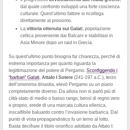
dal quale confronto sviluppò una forte coscienza
culturale. Quest’ultimo fattore si ricollega
direttamente al prossimo.
La
vittoria ottenuta sui Galat
i, popolazione
celtica proveniente dai Balcani e stabilitasi in
Asia Minore dopo un raid in Grecia.
Su quest’ultimo punto bisogna far chiarezza, perché di
estrema importanza per quanto riguarda la
legittimazione del potere di Pergamo.
Sconfiggendo i
“barbari” Galati
,
Attalo I Sotere
(241-197 a.C.), terzo
dell’omonima dinastia, elevò Pergamo su un piano
completamente diverso. Da allora non si parlò più di
città-stato di medio o basso rango, bensì di regno vero
e proprio, erede di una marcata cultura ellenica,
inscalfibile baluardo contro l’invasione barbarica. Dal
punto di vista propagandistico fu un terno al lotto.
Basta decifrare il titolo onorifico adottato da Attalo I: