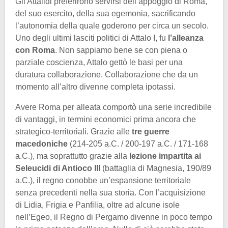
Gli Attalidi preferirono servirsi dell’appoggio di Roma,
del suo esercito, della sua egemonia, sacrificando
l’autonomia della quale goderono per circa un secolo.
Uno degli ultimi lasciti politici di Attalo I, fu
l’alleanza
con Roma
. Non sappiamo bene se con piena o
parziale coscienza, Attalo gettò le basi per una
duratura collaborazione. Collaborazione che da un
momento all’altro divenne completa ipotassi.
Avere Roma per alleata comportò una serie incredibile
di vantaggi, in termini economici prima ancora che
strategico-territoriali. Grazie alle
tre guerre
macedoniche
(214-205 a.C. / 200-197 a.C. / 171-168
a.C.), ma soprattutto grazie alla
lezione impartita ai
Seleucidi di Antioco III
(battaglia di Magnesia, 190/89
a.C.), il regno conobbe un’espansione territoriale
senza precedenti nella sua storia. Con l’acquisizione
di Lidia, Frigia e Panfilia, oltre ad alcune isole
nell’Egeo, il Regno di Pergamo divenne in poco tempo