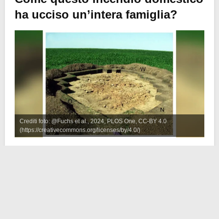
ha ucciso un’intera famiglia?
Crediti foto: @Fuchs et al., 2024, PLOS One, CC-BY 4.0
(https://creativecommons.org/licenses/by/4.0/)
Un nuovo studio ha rivelato, esaminando in stile CSI
gli indizi disseminati sul campo, che alcune ossa
umane ritrovate a
Kosenivka
, in Ucraina,
appartenevano a una famiglia dell’
età della Pietra
morta a seguito di un incendio domestico. Quelle
vittime mostravano gravi ferite alla testa. Una di loro