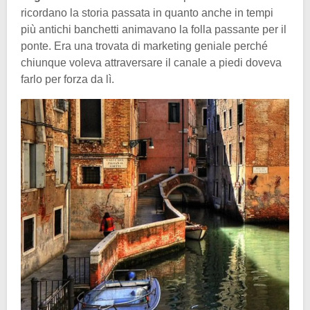
ricordano la storia passata in quanto anche in tempi
più antichi banchetti animavano la folla passante per il
ponte. Era una trovata di marketing geniale perché
chiunque voleva attraversare il canale a piedi doveva
farlo per forza da lì.