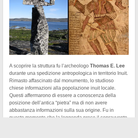
A scoprire la struttura fu l’archeologo
Thomas E. Lee
durante una spedizione antropologica in territorio Inuit.
Rimasto affascinato dal monumento, lo studioso
chiese informazioni alla popolazione inuit locale.
Questi affermarono di essere a conoscenza della
posizione dell’antica “pietra” ma di non avere
abbastanza informazioni sulla sua origine. Fu in
questo momento che la leggenda prese il sopravvento
sulla ricostruzione storica.
Lee imputò la costruzione del già “martello di Thor” ai