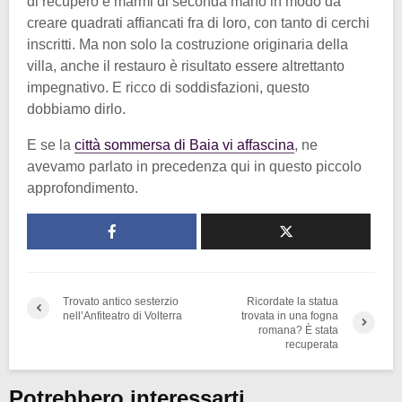
di recupero e marmi di seconda mano in modo da
creare quadrati affiancati fra di loro, con tanto di cerchi
inscritti. Ma non solo la costruzione originaria della
villa, anche il restauro è risultato essere altrettanto
impegnativo. E ricco di soddisfazioni, questo
dobbiamo dirlo.
E se la
città sommersa di Baia vi affascina
, ne
avevamo parlato in precedenza qui in questo piccolo
approfondimento.
Trovato antico sesterzio
Ricordate la statua
nell’Anfiteatro di Volterra
trovata in una fogna
romana? È stata
recuperata
Potrebbero interessarti