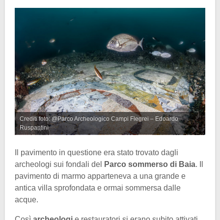
Crediti foto: @Parco Archeologico Campi Flegrei – Edoardo
Ruspantini
Il pavimento in questione era stato trovato dagli
archeologi sui fondali del
Parco sommerso di Baia
. Il
pavimento di marmo apparteneva a una grande e
antica villa sprofondata e ormai sommersa dalle
acque.
Così
archeologi
e restauratori si erano subito attivati,