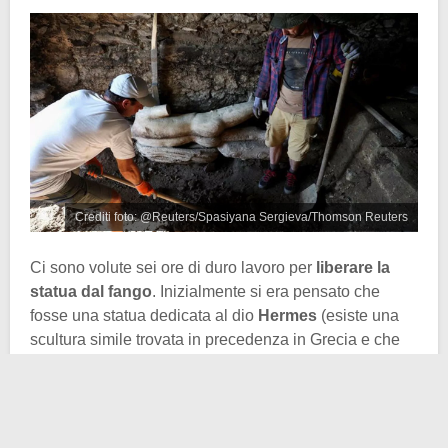
Crediti foto: @Reuters/Spasiyana Sergieva/Thomson Reuters
Ci sono volute sei ore di duro lavoro per
liberare la
statua dal fango
. Inizialmente si era pensato che
fosse una statua dedicata al dio
Hermes
(esiste una
scultura simile trovata in precedenza in Grecia e che
raffigura proprio Hermes), mente adesso si ipotizza
anche che possa essere la statua di un qualche
imperatore romano divinizzato
.