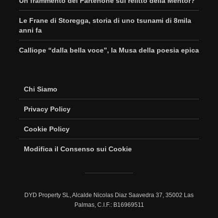
Un frammento del Partenone sul relitto della Mentor?
Le Frane di Storegga, storia di uno tsunami di 8mila
anni fa
Calliope “dalla bella voce”, la Musa della poesia epica
Chi Siamo
Privacy Policy
Cookie Policy
Modifica il Consenso sui Cookie
DYD Property SL, Alcalde Nicolas Diaz Saavedra 37, 35002 Las
Palmas, C.I.F.: B16969511