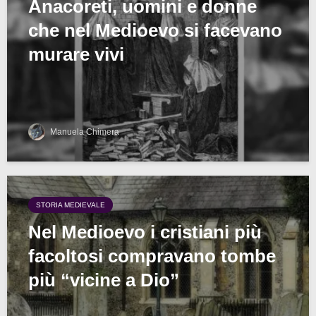
Anacoreti, uomini e donne
che nel Medioevo si facevano
murare vivi
Manuela Chimera
STORIA MEDIEVALE
Nel Medioevo i cristiani più
facoltosi compravano tombe
più “vicine a Dio”