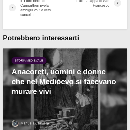
Il “Libro nero” di
L’ultima tappa di San
Carmarthen rivela
Francesco
ambigui volti e versi
cancellati
Potrebbero interessarti
STORIA MEDIEVALE
Anacoreti, uomini e donne
che nel Medioevo si facevano
murare vivi
Manuela Chimera