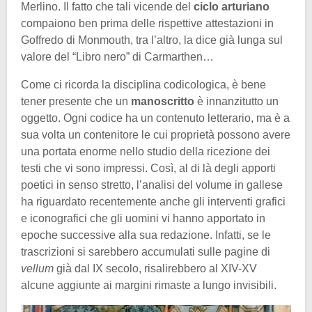
Merlino. Il fatto che tali vicende del
ciclo arturiano
compaiono ben prima delle rispettive attestazioni in
Goffredo di Monmouth, tra l’altro, la dice già lunga sul
valore del “Libro nero” di Carmarthen…
Come ci ricorda la disciplina codicologica, è bene
tener presente che un
manoscritto
è innanzitutto un
oggetto. Ogni codice ha un contenuto letterario, ma è a
sua volta un contenitore le cui proprietà possono avere
una portata enorme nello studio della ricezione dei
testi che vi sono impressi. Così, al di là degli apporti
poetici in senso stretto, l’analisi del volume in gallese
ha riguardato recentemente anche gli interventi grafici
e iconografici che gli uomini vi hanno apportato in
epoche successive alla sua redazione. Infatti, se le
trascrizioni si sarebbero accumulati sulle pagine di
vellum
già dal IX secolo, risalirebbero al XIV-XV
alcune aggiunte ai margini rimaste a lungo invisibili.